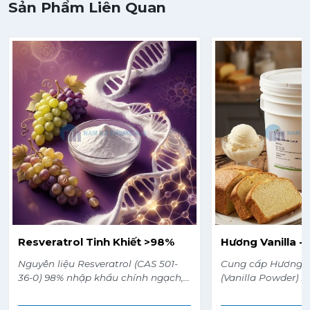
Sản Phẩm Liên Quan
Resveratrol Tinh Khiết >98%
Hương Vanilla -
Nguyên liệu Resveratrol (CAS 501-
Cung cấp Hương V
36-0) 98% nhập khẩu chính ngạch,
(Vanilla Powder) 
có các chứng từ CO, COA, MSDS
cấp. Mùi thơm van
đầy đủ.
nhiệt tốt, lưu hươ