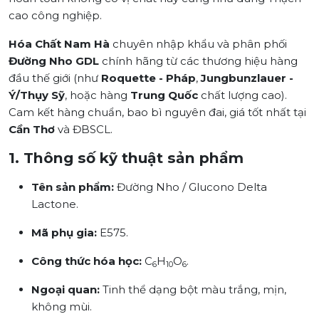
cao công nghiệp.
Hóa Chất Nam Hà
chuyên nhập khẩu và phân phối
Đường Nho GDL
chính hãng từ các thương hiệu hàng
đầu thế giới (như
Roquette - Pháp
,
Jungbunzlauer -
Ý/Thụy Sỹ
, hoặc hàng
Trung Quốc
chất lượng cao).
Cam kết hàng chuẩn, bao bì nguyên đai, giá tốt nhất tại
Cần Thơ
và ĐBSCL.
1. Thông số kỹ thuật sản phẩm
Tên sản phẩm:
Đường Nho / Glucono Delta
Lactone.
Mã phụ gia:
E575.
Công thức hóa học:
C
H
O
.
6
10
6
Ngoại quan:
Tinh thể dạng bột màu trắng, mịn,
không mùi.