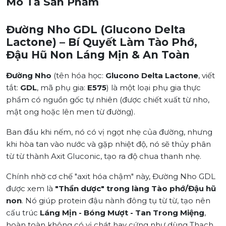
Mô Tả Sản Phẩm
Đường Nho GDL (Glucono Delta
Lactone) – Bí Quyết Làm Tào Phớ,
Đậu Hũ Non Láng Mịn & An Toàn
Đường Nho
(tên hóa học:
Glucono Delta Lactone
, viết
tắt:
GDL
, mã phụ gia:
E575
) là một loại phụ gia thực
phẩm có nguồn gốc tự nhiên (được chiết xuất từ nho,
mật ong hoặc lên men từ đường).
Ban đầu khi nếm, nó có vị ngọt nhẹ của đường, nhưng
khi hòa tan vào nước và gặp nhiệt độ, nó sẽ thủy phân
từ từ thành Axit Gluconic, tạo ra độ chua thanh nhẹ.
Chính nhờ cơ chế "axit hóa chậm" này, Đường Nho GDL
được xem là
"Thần dược" trong làng Tào phớ/Đậu hũ
non
. Nó giúp protein đậu nành đông tụ từ từ, tạo nên
cấu trúc
Láng Mịn - Bóng Mượt - Tan Trong Miệng
,
hoàn toàn không có vị chát hay cứng như dùng Thạch