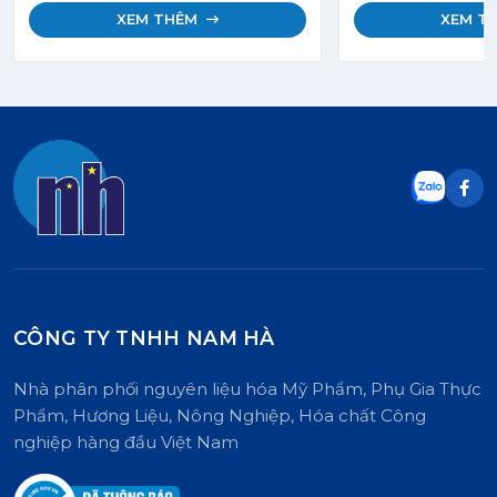
dùng làm bánh, ke
XEM THÊM
XEM T
câu cá. Sẵn kho 
giá sỉ.
CÔNG TY TNHH NAM HÀ
Nhà phân phối nguyên liệu hóa Mỹ Phẩm, Phụ Gia Thực
Phẩm, Hương Liệu, Nông Nghiệp, Hóa chất Công
nghiệp hàng đầu Việt Nam