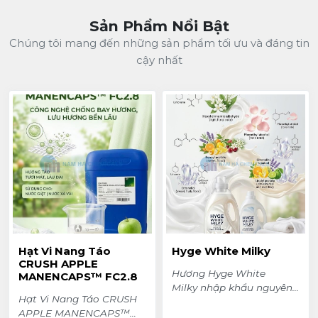
Sản Phẩm Nổi Bật
Chúng tôi mang đến những sản phẩm tối ưu và đáng tin
cậy nhất
Hạt Vi Nang Táo
Hyge White Milky
CRUSH APPLE
Hương Hyge White
MANENCAPS™ FC2.8
Milky nhập khẩu nguyên
Hạt Vi Nang Táo CRUSH
đai, nguyên kiện trực tiếp
APPLE MANENCAPS™
từ Indonesia. Nguồn