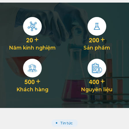
(http://bit.ly/2KGuuII)
2
0
2
0
0
Năm kinh nghiệm
Sản phẩm
5
0
0
4
0
0
Khách hàng
Nguyên liệu
Tin tức