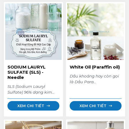
Đầy đủ COA, giá sỉ tận
dầu gội, khăn ướt. Sẵn
gốc, giao hàng toàn
kho Nam Hà Chemicals.
quốc.
Datasheet Phenoxytol
(Phenoxyethanol) -
Clariant: http://bit.ly/2MXi4ge
Datasheet Phenochem -
Sharon
Laboratories: http://bit.ly/36FQwTB
SODIUM LAURYL
White Oil (Paraffin oil)
SULFATE (SLS) -
Dầu khoáng hay còn gọi
Needle
là Dầu Para
SLS (Sodium Lauryl
(Paraffin) được tinh chế
Sulfate) 96% dạng kim
theo tiêu chuẩn độ tinh
(Needle). Nguyên liệu tạo
khiết cao nhất và ổn định
bọt mạnh, ứng dụng
chống lại quá trình oxy
XEM CHI TIẾT
XEM CHI TIẾT
trong: Chất tẩy rửa công
hóa và tác hại của tia
nghiệp, nước giặt, nước
cực tím (UV). Chúng thích
rửa chén, kem đánh răng,
hợp cho các ứng dụng
sản phẩm chăm sóc cá
trong dược phẩm, mỹ