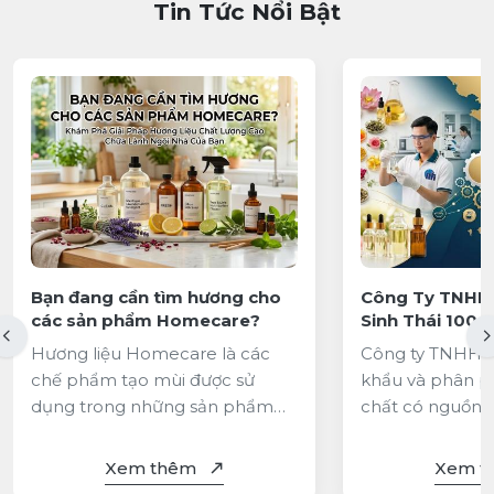
Tin Tức Nổi Bật
Bạn đang cần tìm hương cho
Công Ty TNHH
các sản phẩm Homecare?
Sinh Thái 100+
Hương Liệu Mỹ
Hương liệu Homecare là các
Công ty TNHH 
Vực Miền Tây,
chế phẩm tạo mùi được sử
khẩu và phân ph
dụng trong những sản phẩm
chất có nguồn g
chăm sóc, vệ sinh và làm sạch
tờ chứng nhận 
không gian sống. Tùy vào công
tích sản phẩm đ
Xem thêm
Xem 
thức và mục đích sử dụng,