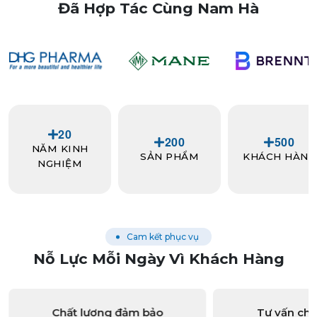
Đã Hợp Tác Cùng Nam Hà
2
0
2
0
0
5
0
0
NĂM KINH
SẢN PHẨM
KHÁCH HÀNG
NGHIỆM
Cam kết phục vụ
Nỗ Lực Mỗi Ngày Vì Khách Hàng
Chất lượng đảm bảo
Tư vấn ch