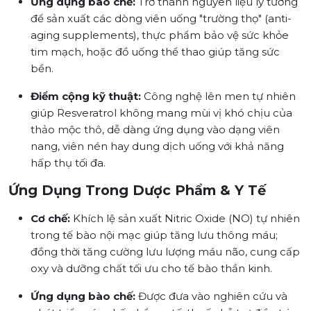
Ứng dụng bào chế:
Trở thành nguyên liệu lý tưởng
để sản xuất các dòng viên uống "trường thọ" (anti-
aging supplements), thực phẩm bảo vệ sức khỏe
tim mạch, hoặc đồ uống thể thao giúp tăng sức
bền.
Điểm cộng kỹ thuật:
Công nghệ lên men tự nhiên
giúp Resveratrol không mang mùi vị khó chịu của
thảo mộc thô, dễ dàng ứng dụng vào dạng viên
nang, viên nén hay dung dịch uống với khả năng
hấp thụ tối đa.
Ứng Dụng Trong Dược Phẩm & Y Tế
Cơ chế:
Khích lệ sản xuất Nitric Oxide (NO) tự nhiên
trong tế bào nội mạc giúp tăng lưu thông máu;
đồng thời tăng cường lưu lượng máu não, cung cấp
oxy và dưỡng chất tối ưu cho tế bào thần kinh.
Ứng dụng bào chế:
Được đưa vào nghiên cứu và