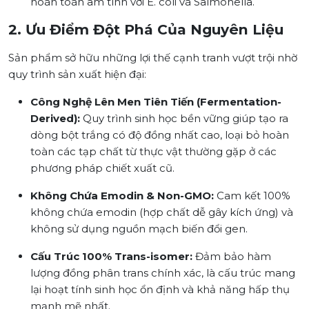
hoàn toàn âm tính với E. coli và Salmonella.
2. Ưu Điểm Đột Phá Của Nguyên Liệu
Sản phẩm sở hữu những lợi thế cạnh tranh vượt trội nhờ
quy trình sản xuất hiện đại:
Công Nghệ Lên Men Tiên Tiến (Fermentation-
Derived):
Quy trình sinh học bền vững giúp tạo ra
dòng bột trắng có độ đồng nhất cao, loại bỏ hoàn
toàn các tạp chất từ thực vật thường gặp ở các
phương pháp chiết xuất cũ.
Không Chứa Emodin & Non-GMO:
Cam kết 100%
không chứa emodin (hợp chất dễ gây kích ứng) và
không sử dụng nguồn mạch biến đổi gen.
Cấu Trúc 100% Trans-isomer:
Đảm bảo hàm
lượng đồng phân trans chính xác, là cấu trúc mang
lại hoạt tính sinh học ổn định và khả năng hấp thụ
mạnh mẽ nhất.