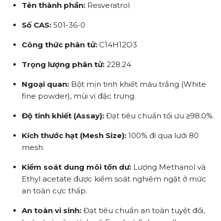
Tên thành phần:
Resveratrol
Số CAS:
501-36-0
Công thức phân tử:
C14​H12​O3​
Trọng lượng phân tử:
228.24
Ngoại quan:
Bột mịn tinh khiết màu trắng (White
fine powder), mùi vị đặc trưng.
Độ tinh khiết (Assay):
Đạt tiêu chuẩn tối ưu ≥98.0%.
Kích thước hạt (Mesh Size):
100% đi qua lưới 80
mesh.
Kiểm soát dung môi tồn dư:
Lượng Methanol và
Ethyl acetate được kiểm soát nghiêm ngặt ở mức
an toàn cực thấp.
An toàn vi sinh:
Đạt tiêu chuẩn an toàn tuyệt đối,