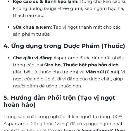
Kẹo cao su & Bánh kẹo lạnh:
Dùng cho kẹo cao su
không đường (Sugar-free gum), kẹo ngậm bạc hà,
thạch rau câu.
Sữa chua & Kem:
Tạo vị ngọt thanh mát cho các
sản phẩm từ sữa.
4. Ứng dụng trong Dược Phẩm (Thuốc)
Che giấu vị đắng:
Aspartame được dùng rất nhiều
trong các loại
Siro ho
,
Thuốc bột pha hỗn dịch
(đặc biệt là thuốc cho trẻ em) và
Viên sủi (C sủi)
. Vị
ngọt của nó giúp át đi vị đắng của dược chất, giúp
người bệnh dễ uống thuốc hơn.
5. Hướng dẫn Phối trộn (Tạo vị ngọt
hoàn hảo)
Trong sản xuất công nghiệp, ít khi người ta dùng 100%
Aspartame. Công thức "vàng" để có vị ngọt ngon nhất,
rẻ nhất và bền nhất là phối trộn với
Acesulfame K (Ace-