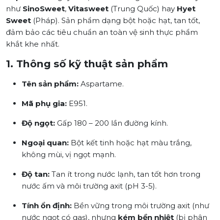
như
SinoSweet
,
Vitasweet
(Trung Quốc) hay
Hyet
Sweet
(Pháp). Sản phẩm dạng bột hoặc hạt, tan tốt,
đảm bảo các tiêu chuẩn an toàn vệ sinh thực phẩm
khắt khe nhất.
1. Thông số kỹ thuật sản phẩm
Tên sản phẩm:
Aspartame.
Mã phụ gia:
E951.
Độ ngọt:
Gấp 180 – 200 lần đường kính.
Ngoại quan:
Bột kết tinh hoặc hạt màu trắng,
không mùi, vị ngọt mạnh.
Độ tan:
Tan ít trong nước lạnh, tan tốt hơn trong
nước ấm và môi trường axit (pH 3-5).
Tính ổn định:
Bền vững trong môi trường axit (như
nước ngọt có gas), nhưng
kém bền nhiệt
(bị phân