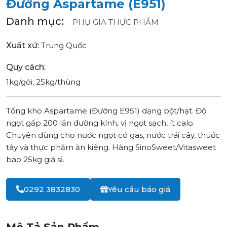
Đường Aspartame (E951)
Danh mục:
PHỤ GIA THỰC PHẨM
Xuất xứ:
Trung Quốc
Quy cách:
1kg/gói, 25kg/thùng
Tổng kho Aspartame (Đường E951) dạng bột/hạt. Độ
ngọt gấp 200 lần đường kính, vị ngọt sạch, ít calo.
Chuyên dùng cho nước ngọt có gas, nước trái cây, thuốc
tây và thực phẩm ăn kiêng. Hàng SinoSweet/Vitasweet
bao 25kg giá sỉ.
0292 3832830
Yêu cầu báo giá
Mô Tả Sản Phẩm