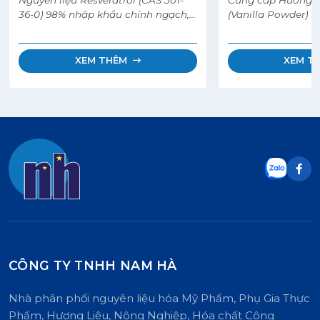
36-0) 98% nhập khẩu chính ngạch,
(Vanilla Powder) 
có các chứng từ CO, COA, MSDS
cấp. Mùi thơm van
đầy đủ.
nhiệt tốt, lưu hươ
dùng làm bánh, ke
XEM THÊM
XEM T
câu cá. Sẵn kho 
giá sỉ.
CÔNG TY TNHH NAM HÀ
Nhà phân phối nguyên liệu hóa Mỹ Phẩm, Phụ Gia Thực
Phẩm, Hương Liệu, Nông Nghiệp, Hóa chất Công