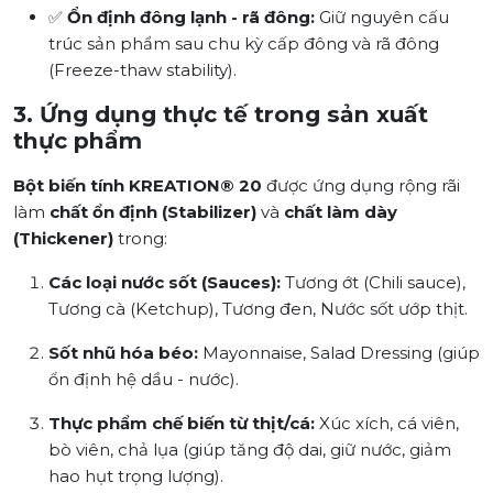
✅
Ổn định đông lạnh - rã đông:
Giữ nguyên cấu
trúc sản phẩm sau chu kỳ cấp đông và rã đông
(Freeze-thaw stability).
3. Ứng dụng thực tế trong sản xuất
thực phẩm
Bột biến tính KREATION® 20
được ứng dụng rộng rãi
làm
chất ổn định (Stabilizer)
và
chất làm dày
(Thickener)
trong:
Các loại nước sốt (Sauces):
Tương ớt (Chili sauce),
Tương cà (Ketchup), Tương đen, Nước sốt ướp thịt.
Sốt nhũ hóa béo:
Mayonnaise, Salad Dressing (giúp
ổn định hệ dầu - nước).
Thực phẩm chế biến từ thịt/cá:
Xúc xích, cá viên,
bò viên, chả lụa (giúp tăng độ dai, giữ nước, giảm
hao hụt trọng lượng).