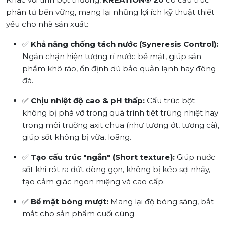
phân tử bền vững, mang lại những lợi ích kỹ thuật thiết
yếu cho nhà sản xuất:
✅
Khả năng chống tách nước (Syneresis Control):
Ngăn chặn hiện tượng rỉ nước bề mặt, giúp sản
phẩm khô ráo, ổn định dù bảo quản lạnh hay đông
đá.
✅
Chịu nhiệt độ cao & pH thấp:
Cấu trúc bột
không bị phá vỡ trong quá trình tiệt trùng nhiệt hay
trong môi trường axit chua (như tương ớt, tương cà),
giúp sốt không bị vữa, loãng.
✅
Tạo cấu trúc "ngắn" (Short texture):
Giúp nước
sốt khi rót ra đứt dòng gọn, không bị kéo sợi nhầy,
tạo cảm giác ngon miệng và cao cấp.
✅
Bề mặt bóng mượt:
Mang lại độ bóng sáng, bắt
mắt cho sản phẩm cuối cùng.