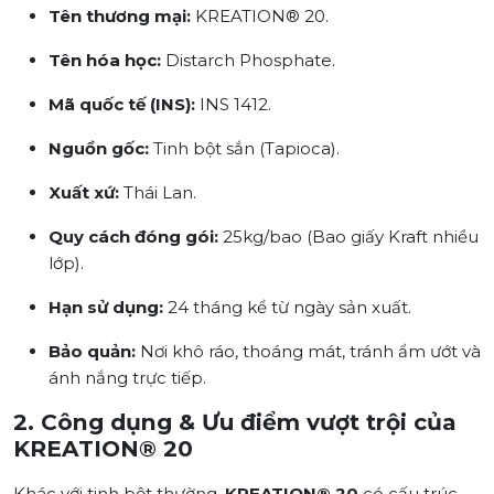
Tên thương mại:
KREATION® 20.
Tên hóa học:
Distarch Phosphate.
Mã quốc tế (INS):
INS 1412.
Nguồn gốc:
Tinh bột sắn (Tapioca).
Xuất xứ:
Thái Lan.
Quy cách đóng gói:
25kg/bao (Bao giấy Kraft nhiều
lớp).
Hạn sử dụng:
24 tháng kể từ ngày sản xuất.
Bảo quản:
Nơi khô ráo, thoáng mát, tránh ẩm ướt và
ánh nắng trực tiếp.
2. Công dụng & Ưu điểm vượt trội của
KREATION® 20
Khác với tinh bột thường,
KREATION® 20
có cấu trúc