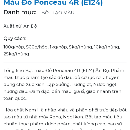
Màu Đỏ Ponceau 4R (E124)
Danh mục:
BỘT TẠO MÀU
Xuất xứ:
Ấn Độ
Quy cách:
100g/hộp, 500g/hộp, 1kg/hộp, 5kg/thùng, 10kg/thùng,
25kg/thùng
Tổng kho Bột màu Đỏ Ponceau 4R (E124) Ấn Độ. Phẩm
màu thực phẩm tạo sắc đỏ dâu, đỏ cờ rực rỡ. Chuyên
dùng cho Xúc xích, Lạp xưởng, Tương ớt, Nước ngọt
hương dâu. Đậm đặc, bền màu, giá sỉ, giao nhanh trên
toàn quốc.
Hóa chất Nam Hà nhập khẩu và phân phối trực tiếp bột
tạo màu từ nhà máy Roha, Neelikon. Bột tạo màu tiêu
chuẩn thực phẩm-dược phẩm, chất lượng cao, hạn sử