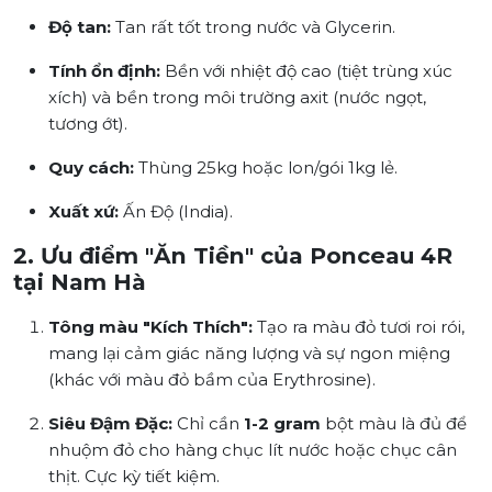
Độ tan:
Tan rất tốt trong nước và Glycerin.
Tính ổn định:
Bền với nhiệt độ cao (tiệt trùng xúc
xích) và bền trong môi trường axit (nước ngọt,
tương ớt).
Quy cách:
Thùng 25kg hoặc lon/gói 1kg lẻ.
Xuất xứ:
Ấn Độ (India).
2. Ưu điểm "Ăn Tiền" của Ponceau 4R
tại Nam Hà
Tông màu "Kích Thích":
Tạo ra màu đỏ tươi roi rói,
mang lại cảm giác năng lượng và sự ngon miệng
(khác với màu đỏ bầm của Erythrosine).
Siêu Đậm Đặc:
Chỉ cần
1-2 gram
bột màu là đủ để
nhuộm đỏ cho hàng chục lít nước hoặc chục cân
thịt. Cực kỳ tiết kiệm.