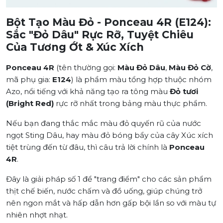
Bột Tạo Màu Đỏ - Ponceau 4R (E124):
Sắc "Đỏ Dâu" Rực Rỡ, Tuyệt Chiêu
Của Tương Ớt & Xúc Xích
Ponceau 4R
(tên thường gọi:
Màu Đỏ Dâu
,
Màu Đỏ Cờ
,
mã phụ gia:
E124
) là phẩm màu tổng hợp thuộc nhóm
Azo, nổi tiếng với khả năng tạo ra tông màu
Đỏ tươi
(Bright Red)
rực rỡ nhất trong bảng màu thực phẩm.
Nếu bạn đang thắc mắc màu đỏ quyến rũ của nước
ngọt Sting Dâu, hay màu đỏ bóng bẩy của cây Xúc xích
tiệt trùng đến từ đâu, thì câu trả lời chính là
Ponceau
4R
.
Đây là giải pháp số 1 để "trang điểm" cho các sản phẩm
thịt chế biến, nước chấm và đồ uống, giúp chúng trở
nên ngon mắt và hấp dẫn hơn gấp bội lần so với màu tự
nhiên nhợt nhạt.