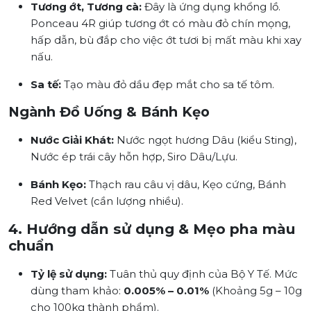
Tương ớt, Tương cà:
Đây là ứng dụng khổng lồ.
Ponceau 4R giúp tương ớt có màu đỏ chín mọng,
hấp dẫn, bù đắp cho việc ớt tươi bị mất màu khi xay
nấu.
Sa tế:
Tạo màu đỏ dầu đẹp mắt cho sa tế tôm.
Ngành Đồ Uống & Bánh Kẹo
Nước Giải Khát:
Nước ngọt hương Dâu (kiểu Sting),
Nước ép trái cây hỗn hợp, Siro Dâu/Lựu.
Bánh Kẹo:
Thạch rau câu vị dâu, Kẹo cứng, Bánh
Red Velvet (cần lượng nhiều).
4. Hướng dẫn sử dụng & Mẹo pha màu
chuẩn
Tỷ lệ sử dụng:
Tuân thủ quy định của Bộ Y Tế. Mức
dùng tham khảo:
0.005% – 0.01%
(Khoảng 5g – 10g
cho 100kg thành phẩm).