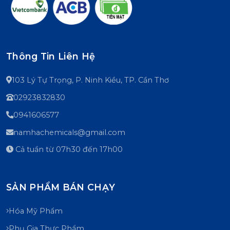
Thông Tin Liên Hệ
103 Lý Tự Trọng, P. Ninh Kiều, TP. Cần Thơ
02923832830
0941606577
namhachemicals@gmail.com
Cả tuần từ 07h30 đến 17h00
SẢN PHẨM BÁN CHẠY
Hóa Mỹ Phẩm
Phụ Gia Thực Phẩm