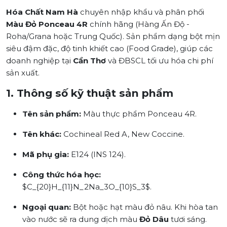
Hóa Chất Nam Hà
chuyên nhập khẩu và phân phối
Màu Đỏ Ponceau 4R
chính hãng (Hàng Ấn Độ -
Roha/Grana hoặc Trung Quốc). Sản phẩm dạng bột mịn
siêu đậm đặc, độ tinh khiết cao (Food Grade), giúp các
doanh nghiệp tại
Cần Thơ
và ĐBSCL tối ưu hóa chi phí
sản xuất.
1. Thông số kỹ thuật sản phẩm
Tên sản phẩm:
Màu thực phẩm Ponceau 4R.
Tên khác:
Cochineal Red A, New Coccine.
Mã phụ gia:
E124 (INS 124).
Công thức hóa học:
$C_{20}H_{11}N_2Na_3O_{10}S_3$.
Ngoại quan:
Bột hoặc hạt màu đỏ nâu. Khi hòa tan
vào nước sẽ ra dung dịch màu
Đỏ Dâu
tươi sáng.