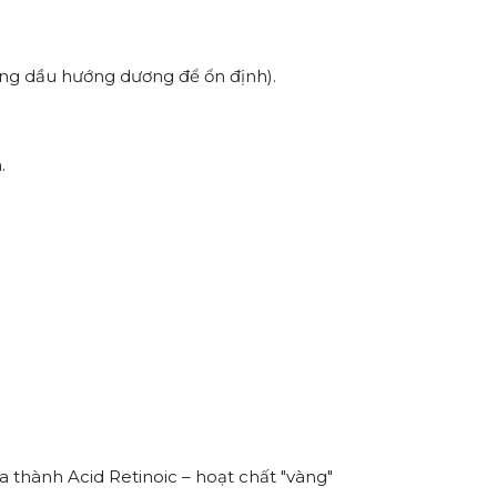
ong dầu hướng dương để ổn định).
.
a thành Acid Retinoic – hoạt chất "vàng"