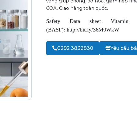
vàng giúp chống lão hóa, giảm nếp nhăn
COA. Giao hàng toàn quốc.
Safety Data sheet Vitami
(BASF):
http://bit.ly/36M0WkW
0292 3832830
Yêu cầu bá