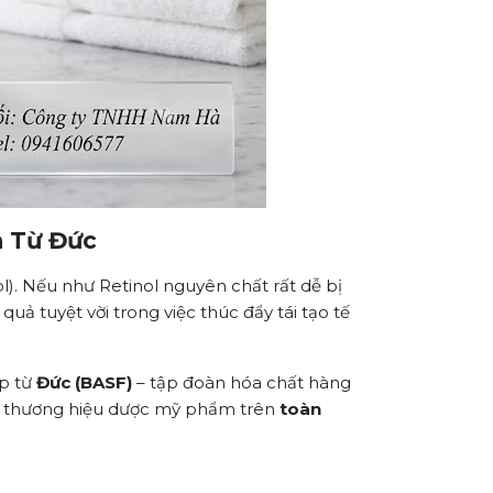
a Từ Đức
ol). Nếu như Retinol nguyên chất rất dễ bị
uả tuyệt vời trong việc thúc đẩy tái tạo tế
ếp từ
Đức (BASF)
– tập đoàn hóa chất hàng
à thương hiệu dược mỹ phẩm trên
toàn