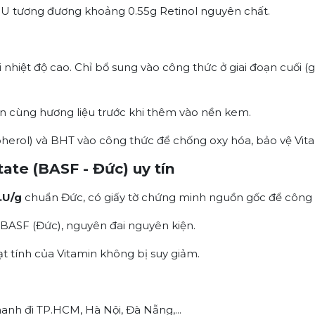
.I.U tương đương khoảng 0.55g Retinol nguyên chất.
 nhiệt độ cao. Chỉ bổ sung vào công thức ở giai đoạn cuối (g
n cùng hương liệu trước khi thêm vào nền kem.
erol) và BHT vào công thức để chống oxy hóa, bảo vệ Vit
tate (BASF - Đức) uy tín
.U/g
chuẩn Đức, có giấy tờ chứng minh nguồn gốc để côn
ASF (Đức), nguyên đai nguyên kiện.
tính của Vitamin không bị suy giảm.
anh đi TP.HCM, Hà Nội, Đà Nẵng,...