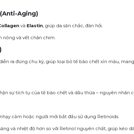
(Anti-Aging)
Collagen
và
Elastin
, giúp da săn chắc, đàn hồi.
n nông và vết chân chim.
)
diễn ra đúng chu kỳ, giúp loại bỏ tế bào chết xỉn màu, man
hặn sự tích tụ của tế bào chết và dầu thừa – nguyên nhân c
nhạy cảm hoặc người mới bắt đầu sử dụng Retinoids.
sáng và nhiệt độ hơn so với Retinol nguyên chất, giúp kéo dà