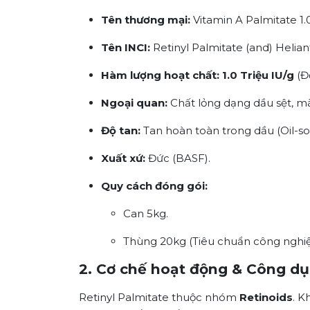
Tên thương mại:
Vitamin A Palmitate 1.0
Tên INCI:
Retinyl Palmitate (and) Helia
Hàm lượng hoạt chất:
1.0 Triệu IU/g
(Đ
Ngoại quan:
Chất lỏng dạng dầu sệt, mà
Độ tan:
Tan hoàn toàn trong dầu (Oil-so
Xuất xứ:
Đức (BASF).
Quy cách đóng gói:
Can 5kg.
Thùng 20kg (Tiêu chuẩn công nghiệ
2. Cơ chế hoạt động & Công dụ
Retinyl Palmitate thuộc nhóm
Retinoids
. K