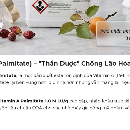
 Palmitate) – "Thần Dược" Chống Lão Hó
lmitate
, là một dẫn xuất ester ổn định của Vitamin A (Retin
itate lại bền vững hơn, dịu nhẹ hơn nhưng vẫn mang lại hiệu q
itamin A Palmitate 1.0 M.I.U/g
cao cấp, nhập khẩu trực ti
guyên liệu chuẩn COA cho các nhà máy gia công mỹ phẩm v