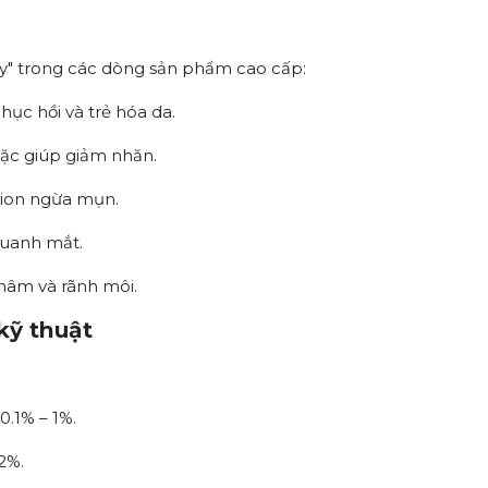
ey" trong các dòng sản phẩm cao cấp:
hục hồi và trẻ hóa da.
ặc giúp giảm nhăn.
ion ngừa mụn.
uanh mắt.
hâm và rãnh môi.
kỹ thuật
.1% – 1%.
2%.