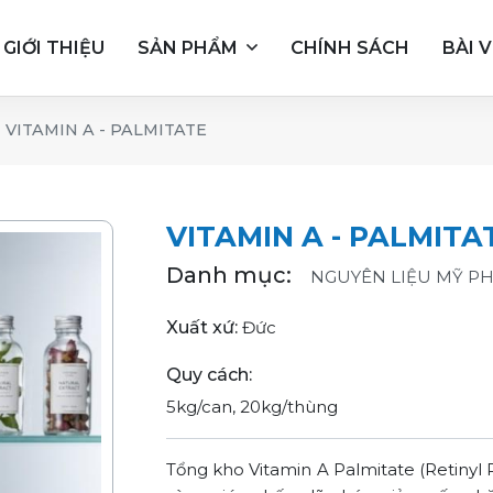
GIỚI THIỆU
SẢN PHẨM
CHÍNH SÁCH
BÀI V
VITAMIN A - PALMITATE
VITAMIN A - PALMITA
Danh mục:
NGUYÊN LIỆU MỸ P
Xuất xứ:
Đức
Quy cách:
5kg/can, 20kg/thùng
Tổng kho Vitamin A Palmitate (Retinyl