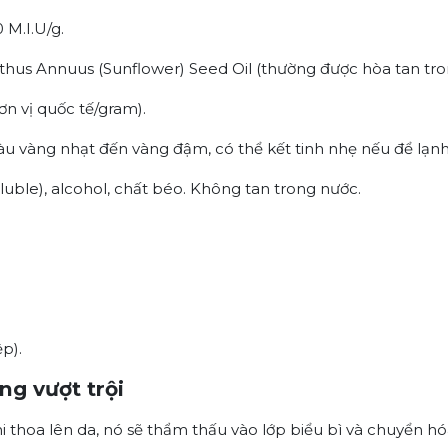
 M.I.U/g.
nthus Annuus (Sunflower) Seed Oil (thường được hòa tan tr
ơn vị quốc tế/gram).
u vàng nhạt đến vàng đậm, có thể kết tinh nhẹ nếu để lạnh
luble), alcohol, chất béo. Không tan trong nước.
p).
ng vượt trội
hi thoa lên da, nó sẽ thẩm thấu vào lớp biểu bì và chuyển hó