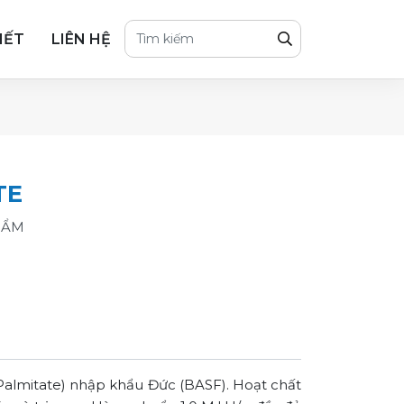
IẾT
LIÊN HỆ
TE
HẨM
 Palmitate) nhập khẩu Đức (BASF). Hoạt chất