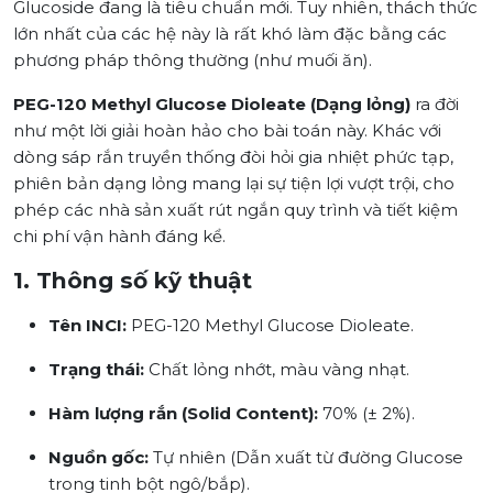
Glucoside đang là tiêu chuẩn mới. Tuy nhiên, thách thức
lớn nhất của các hệ này là rất khó làm đặc bằng các
phương pháp thông thường (như muối ăn).
PEG-120 Methyl Glucose Dioleate (Dạng lỏng)
ra đời
như một lời giải hoàn hảo cho bài toán này. Khác với
dòng sáp rắn truyền thống đòi hỏi gia nhiệt phức tạp,
phiên bản dạng lỏng mang lại sự tiện lợi vượt trội, cho
phép các nhà sản xuất rút ngắn quy trình và tiết kiệm
chi phí vận hành đáng kể.
1. Thông số kỹ thuật
Tên INCI:
PEG-120 Methyl Glucose Dioleate.
Trạng thái:
Chất lỏng nhớt, màu vàng nhạt.
Hàm lượng rắn (Solid Content):
70% (± 2%).
Nguồn gốc:
Tự nhiên (Dẫn xuất từ đường Glucose
trong tinh bột ngô/bắp).