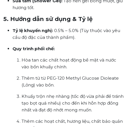
Sữa tắm (Shower Gel):
Tạo nền gel bóng mượt, giữ
hương tốt.
5. Hướng dẫn sử dụng & Tỷ lệ
Tỷ lệ khuyến nghị:
0.5% – 5.0% (Tùy thuộc vào yêu
cầu độ đặc của thành phẩm).
Quy trình phối chế:
Hòa tan các chất hoạt động bề mặt và nước
vào bồn khuấy chính.
Thêm từ từ PEG-120 Methyl Glucose Dioleate
(Lỏng) vào bồn.
Khuấy trộn nhẹ nhàng (tốc độ vừa phải để tránh
tạo bọt quá nhiều) cho đến khi hỗn hợp đồng
nhất và đạt độ nhớt mong muốn.
Thêm các hoạt chất, hương liệu, chất bảo quản