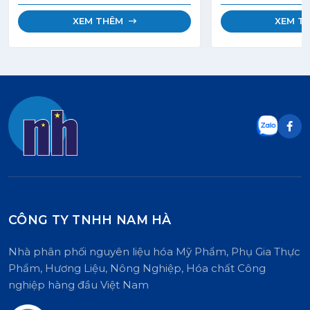
(MB) theo tiêu ch
đầy đủ.
bàn tròn về Dầu c
XEM THÊM
XEM T
(RSPO). Sản phẩm này có thành
phần hóa học hoàn
Sáp Candelilla Tổ
148). Đây là một g
tiết kiệm chi phí 
cho sáp Candelilla
sáp này có màu sá
cứng và giòn. Cấu
nó được thiết kế 
phỏng chính xác c
tính chất của sáp 
nhiên.
CÔNG TY TNHH NAM HÀ
Nhà phân phối nguyên liệu hóa Mỹ Phẩm, Phụ Gia Thực
Phẩm, Hương Liệu, Nông Nghiệp, Hóa chất Công
nghiệp hàng đầu Việt Nam