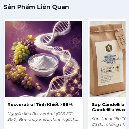
Sản Phẩm Liên Quan
Resveratrol Tinh Khiết >98%
Sáp Candellila (
Candelilla Wax)
Nguyên liệu Resveratrol (CAS 501-
Sáp Candelilla Tổ
36-0) 98% nhập khẩu chính ngạch,
đã đạt chứng nhậ
có các chứng từ CO, COA, MSDS