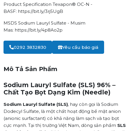
Product Specification Texapon® OC-N -
BASF:
https://bit.ly/3rj5UgB
MSDS Sodium Lauryl Sulfate - Musim
Mas:
https://bit.ly/4p8Ao2p
0292 3832830
Yêu cầu báo giá
Mô Tả Sản Phẩm
Sodium Lauryl Sulfate (SLS) 96% –
Chất Tạo Bọt Dạng Kim (Needle)
Sodium Lauryl Sulfate (SLS)
, hay còn gọi là Sodium
Dodecyl Sulfate, là một chất hoạt động bề mặt anion
(anionic surfactant) có khả năng làm sạch và tạo bọt
cực mạnh. Tại thị trường Việt Nam, dòng sản phẩm
SLS