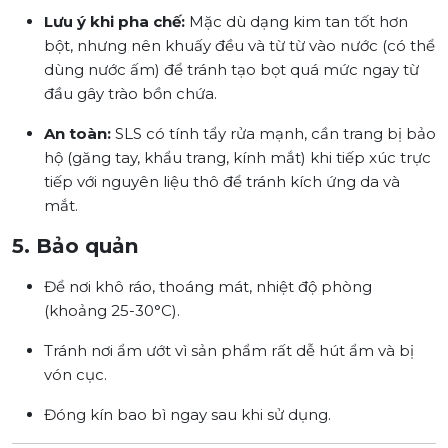
Lưu ý khi pha chế:
Mặc dù dạng kim tan tốt hơn
bột, nhưng nên khuấy đều và từ từ vào nước (có thể
dùng nước ấm) để tránh tạo bọt quá mức ngay từ
đầu gây trào bồn chứa.
An toàn:
SLS có tính tẩy rửa mạnh, cần trang bị bảo
hộ (găng tay, khẩu trang, kính mắt) khi tiếp xúc trực
tiếp với nguyên liệu thô để tránh kích ứng da và
mắt.
5. Bảo quản
Để nơi khô ráo, thoáng mát, nhiệt độ phòng
(khoảng 25-30°C).
Tránh nơi ẩm ướt vì sản phẩm rất dễ hút ẩm và bị
vón cục.
Đóng kín bao bì ngay sau khi sử dụng.