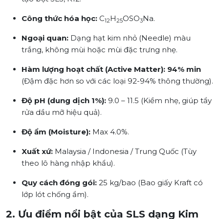
Công thức hóa học:
C
H
OSO
Na.
12
25
3
Ngoại quan:
Dạng hạt kim nhỏ (Needle) màu
trắng, không mùi hoặc mùi đặc trưng nhẹ.
Hàm lượng hoạt chất (Active Matter):
94% min
(Đậm đặc hơn so với các loại 92-94% thông thường).
Độ pH (dung dịch 1%):
9.0 – 11.5 (Kiềm nhẹ, giúp tẩy
rửa dầu mỡ hiệu quả).
Độ ẩm (Moisture):
Max 4.0%.
Xuất xứ:
Malaysia / Indonesia / Trung Quốc (Tùy
theo lô hàng nhập khẩu).
Quy cách đóng gói:
25 kg/bao (Bao giấy Kraft có
lớp lót chống ẩm).
2. Ưu điểm nổi bật của SLS dạng Kim