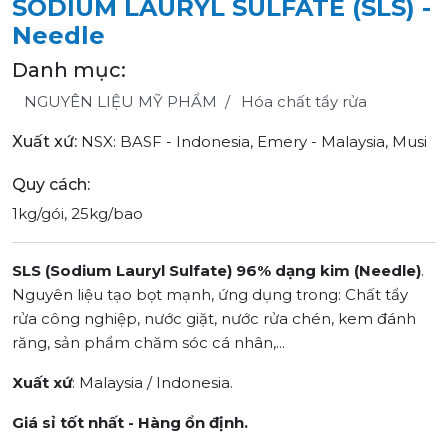
SODIUM LAURYL SULFATE (SLS) -
Needle
Danh mục:
NGUYÊN LIỆU MỸ PHẨM
Hóa chất tẩy rửa
Xuất xứ:
NSX: BASF - Indonesia, Emery - Malaysia, Musi
Quy cách:
1kg/gói, 25kg/bao
SLS (Sodium Lauryl Sulfate) 96% dạng kim (Needle)
.
Nguyên liệu tạo bọt mạnh, ứng dụng trong: Chất tẩy
rửa công nghiệp, nước giặt, nước rửa chén, kem đánh
răng, sản phẩm chăm sóc cá nhân,...
Xuất xứ
: Malaysia / Indonesia.
Giá sỉ tốt nhất - Hàng ổn định.