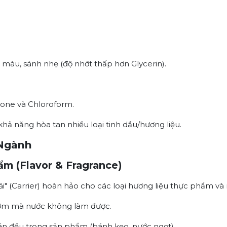
 màu, sánh nhẹ (độ nhớt thấp hơn Glycerin).
one và Chloroform.
hả năng hòa tan nhiều loại tinh dầu/hương liệu.
 Ngành
m (Flavor & Fragrance)
i" (Carrier) hoàn hảo cho các loại hương liệu thực phẩm và 
hơm mà nước không làm được.
n đều trong sản phẩm (bánh kẹo, nước ngọt).