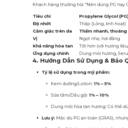
Khách hàng thường hỏi:
"Nên dùng PG hay G
Tiêu chí
Propylene Glycol (PG
Độ nhớt
Thấp (Lỏng, linh hoạt)
Cảm giác trên da
Thấm nhanh, thoáng
Vị
Ngọt nhẹ, hơi đắng
Khả năng hòa tan
Tốt hơn (với hương liệu
Ứng dụng chính
Dung môi hương, Se
4. Hướng Dẫn Sử Dụng & Bảo 
Tỷ lệ sử dụng trong mỹ phẩm:
Kem dưỡng/Lotion:
1% – 5%
.
Sữa tắm/Dầu gội:
1% – 10%
.
Dung môi hòa tan hương: Có thể d
Lưu ý:
Mặc dù PG an toàn (GRAS), nhưng