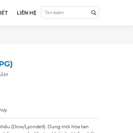
IẾT
LIÊN HỆ
PG)
HẨM
huy.
khẩu (Dow/Lyondell). Dung môi hòa tan