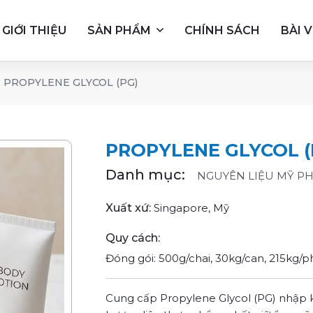
GIỚI THIỆU
SẢN PHẨM
CHÍNH SÁCH
BÀI V
PROPYLENE GLYCOL (PG)
PROPYLENE GLYCOL (
Danh mục:
NGUYÊN LIỆU MỸ P
Xuất xứ:
Singapore, Mỹ
Quy cách:
Đóng gói: 500g/chai, 30kg/can, 215kg/p
Cung cấp Propylene Glycol (PG) nhập 