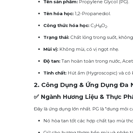
Tên sản phẩm:
Propylene Glycol (PG).
Tên hóa học:
1,2-Propanediol.
Công thức hóa học:
C
H
O
.
3
8
2
Trạng thái:
Chất lỏng trong suốt, không
Mùi vị:
Không mùi, có vị ngọt nhẹ.
Độ tan:
Tan hoàn toàn trong nước, Acet
Tính chất:
Hút ẩm (Hygroscopic) và có k
2. Công Dụng & Ứng Dụng Đa
✅ Ngành Hương Liệu & Thực Phẩ
Đây là ứng dụng lớn nhất. PG là "dung môi cá
Nó hòa tan tốt các hợp chất tạo mùi t
Giữ cho hương thơm bền mùi và phân tá