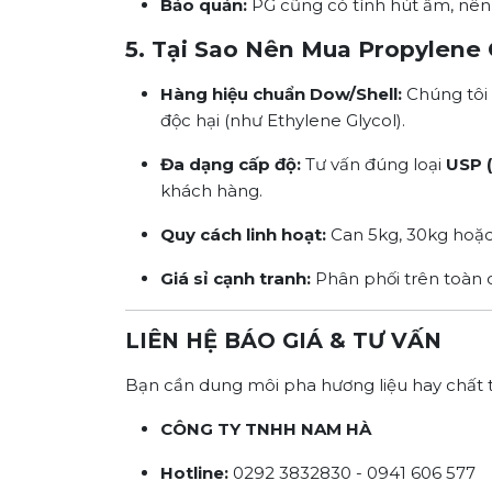
Bảo quản:
PG cũng có tính hút ẩm, nên 
5. Tại Sao Nên Mua Propylene
Hàng hiệu chuẩn Dow/Shell:
Chúng tôi 
độc hại (như Ethylene Glycol).
Đa dạng cấp độ:
Tư vấn đúng loại
USP 
khách hàng.
Quy cách linh hoạt:
Can 5kg, 30kg hoặc
Giá sỉ cạnh tranh:
Phân phối trên toàn 
LIÊN HỆ BÁO GIÁ & TƯ VẤN
Bạn cần dung môi pha hương liệu hay chất t
CÔNG TY TNHH NAM HÀ
Hotline:
0292 3832830 - 0941 606 577