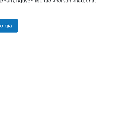
phẩm, nguyên liệu tạo khói sân khấu, chất
o giá