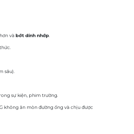
 hơn và
bớt dính nhớp
.
thức.
m sâu).
ong sự kiện, phim trường.
 PG không ăn mòn đường ống và chịu được