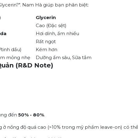
lycerin?"
. Nam Hà giúp bạn phân biệt:
)
Glycerin
Cao (Đặc sệt)
 da
Hơi dính, ẩm nhiều
Rất ngọt
/tinh dầu)
Kém hơn
rum mỏng nhẹ
Dưỡng ẩm sâu, Sữa tắm
Quản (R&D Note)
ùng đến
50% - 80%
.
 ở nồng độ quá cao (>10% trong mỹ phẩm leave-on) có th