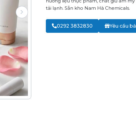
hương liệu thực phẩm, chất giữ ẩm mỹ 
tải lạnh. Sẵn kho Nam Hà Chemicals.
0292 3832830
Yêu cầu bá