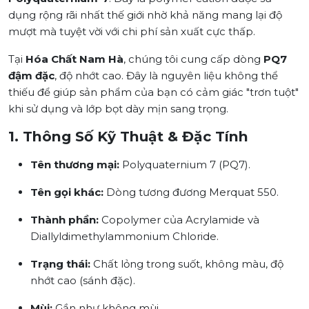
dụng rộng rãi nhất thế giới nhờ khả năng mang lại độ
mượt mà tuyệt vời với chi phí sản xuất cực thấp.
Tại
Hóa Chất Nam Hà
, chúng tôi cung cấp dòng
PQ7
đậm đặc
, độ nhớt cao. Đây là nguyên liệu không thể
thiếu để giúp sản phẩm của bạn có cảm giác "trơn tuột"
khi sử dụng và lớp bọt dày mịn sang trọng.
1. Thông Số Kỹ Thuật & Đặc Tính
Tên thương mại:
Polyquaternium 7 (PQ7).
Tên gọi khác:
Dòng tương đương Merquat 550.
Thành phần:
Copolymer của
Acrylamide
và
Diallyldimethylammonium Chloride
.
Trạng thái:
Chất lỏng trong suốt, không màu, độ
nhớt cao (sánh đặc).
Mùi:
Gần như không mùi.