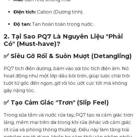
Điện tích:
Cation (Dương tính).
Độ tan:
Tan hoàn toàn trong nước.
2. Tại Sao PQ7 Là Nguyên Liệu "Phải
Có" (Must-have)?
✅ Siêu Gỡ Rối & Suôn Mượt (Detangling)
PQ7 tích điện dương, bám vào sợi tóc tích điện âm. Nó
hoạt động như một lớp dầu bôi trơn, giúp lược chải trôi
tuột từ gốc đến ngọn, gỡ rối tóc ướt cực tốt mà không
gây nặng tóc.
✅ Tạo Cảm Giác "Trơn" (Slip Feel)
Trong sữa tắm và nước rửa tay, PQ7 tạo ra cảm giác trơn
láng, mềm mại trên da trong khi rửa (khác với cảm giác
rít của xà phòng thông thường). Điều này làm tăng trải
nghiệm người dùng, khiến họ cảm thấy sản phẩm nhiều