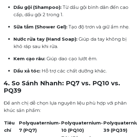
Dầu gội (Shampoo):
Từ dầu gội bình dân đến cao
cấp, dầu gội 2 trong 1.
Sữa tắm (Shower Gel):
Tạo độ trơn và giữ ẩm nhẹ.
Nước rửa tay (Hand Soap):
Giúp da tay không bị
khô ráp sau khi rửa.
Kem cạo râu:
Giúp dao cạo lướt êm.
Dầu xả tóc:
Hỗ trợ các chất dưỡng khác.
4. So Sánh Nhanh: PQ7 vs. PQ10 vs.
PQ39
Để anh chị dễ chọn lựa nguyên liệu phù hợp với phân
khúc sản phẩm:
Tiêu
Polyquaternium-
Polyquaternium-
Polyquaterni
chí
7 (PQ7)
10 (PQ10)
39 (PQ39)