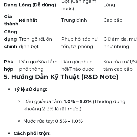
Bột (Cần ngâm
Dạng
Lỏng (Dễ dùng)
Lỏng
nước)
Giá
Rẻ nhất
Trung bình
Cao cấp
thành
Công
dụng
Trơn, gỡ rối, ổn
Phục hồi tóc hư
Giữ ẩm da, mư
chính
định bọt
tổn, tơi phồng
như nhung
Phù
Dầu gội/Sữa tắm
Dầu gội phục
Sữa rửa mặt/S
hợp
phổ thông
hồi/Thảo dược
tắm cao cấp
5. Hướng Dẫn Kỹ Thuật (R&D Note)
Tỷ lệ sử dụng:
Dầu gội/Sữa tắm:
1.0% – 5.0%
(Thường dùng
khoảng 2-3% là rất mượt).
Nước rửa tay:
0.5% – 1.0%
.
Cách phối trộn: