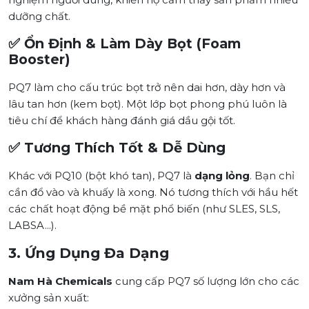
dưỡng chất.
✅ Ổn Định & Làm Dày Bọt (Foam
Booster)
PQ7 làm cho cấu trúc bọt trở nên dai hơn, dày hơn và
lâu tan hơn (kem bọt). Một lớp bọt phong phú luôn là
tiêu chí để khách hàng đánh giá dầu gội tốt.
✅ Tương Thích Tốt & Dễ Dùng
Khác với PQ10 (bột khó tan), PQ7 là
dạng lỏng
. Bạn chỉ
cần đổ vào và khuấy là xong. Nó tương thích với hầu hết
các chất hoạt động bề mặt phổ biến (như SLES, SLS,
LABSA...).
3. Ứng Dụng Đa Dạng
Nam Hà Chemicals
cung cấp PQ7 số lượng lớn cho các
xưởng sản xuất: