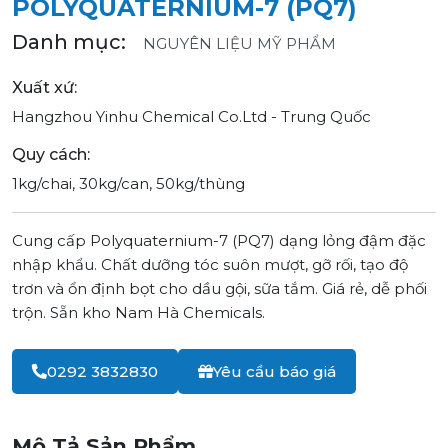
POLYQUATERNIUM-7 (PQ7)
Danh mục:
NGUYÊN LIỆU MỸ PHẨM
Xuất xứ:
Hangzhou Yinhu Chemical Co.Ltd - Trung Quốc
Quy cách:
1kg/chai, 30kg/can, 50kg/thùng
Cung cấp Polyquaternium-7 (PQ7) dạng lỏng đậm đặc
nhập khẩu. Chất dưỡng tóc suôn mượt, gỡ rối, tạo độ
trơn và ổn định bọt cho dầu gội, sữa tắm. Giá rẻ, dễ phối
trộn. Sẵn kho Nam Hà Chemicals.
0292 3832830
Yêu cầu báo giá
Mô Tả Sản Phẩm