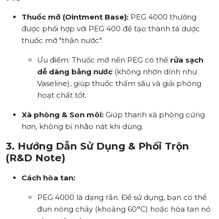
Thuốc mỡ (Ointment Base):
PEG 4000 thường
được phối hợp với PEG 400 để tạo thành tá dược
thuốc mỡ "thân nước".
Ưu điểm:
Thuốc mỡ nền PEG có thể
rửa sạch
dễ dàng bằng nước
(không nhờn dính như
Vaseline), giúp thuốc thấm sâu và giải phóng
hoạt chất tốt.
Xà phòng & Son môi:
Giúp thanh xà phòng cứng
hơn, không bị nhão nát khi dùng.
3. Hướng Dẫn Sử Dụng & Phối Trộn
(R&D Note)
Cách hòa tan:
PEG 4000 là dạng rắn. Để sử dụng, bạn có thể
đun nóng chảy (khoảng 60°C) hoặc hòa tan nó