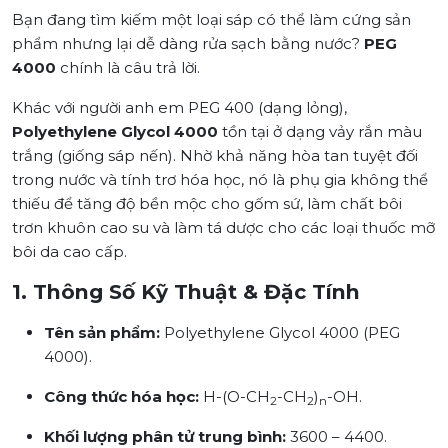
Bạn đang tìm kiếm một loại sáp có thể làm cứng sản
phẩm nhưng lại dễ dàng rửa sạch bằng nước?
PEG
4000
chính là câu trả lời.
Khác với người anh em PEG 400 (dạng lỏng),
Polyethylene Glycol 4000
tồn tại ở dạng vảy rắn màu
trắng (giống sáp nến). Nhờ khả năng hòa tan tuyệt đối
trong nước và tính trơ hóa học, nó là phụ gia không thể
thiếu để tăng độ bền mộc cho gốm sứ, làm chất bôi
trơn khuôn cao su và làm tá dược cho các loại thuốc mỡ
bôi da cao cấp.
1. Thông Số Kỹ Thuật & Đặc Tính
Tên sản phẩm:
Polyethylene Glycol 4000 (PEG
4000).
Công thức hóa học:
H-(O-CH
-CH
)
-OH.
2
2
n
Khối lượng phân tử trung bình:
3600 – 4400.