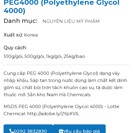
PEG4000 (Polyethylene Glycol
4000)
Danh mục:
NGUYÊN LIỆU MỸ PHẨM
Xuất xứ:
Korea
Quy cách:
100g/gói, 500g/gói, 1kg/gói, 25kg/bao
Cung cấp PEG 4000 (Polyethylene Glycol) dạng vảy
nhập khẩu. Sáp tan trong nước dùng làm chất kết dính
gốm sứ, chất bôi trơn tách khuôn cao su, tá dược làm
thuốc mỡ. Sẵn kho Nam Hà Chemicals.
MSDS PEG 4000 (Polyethylene Glycol 4000) - Lotte
Chemical:
http://adobe.ly/2YpXVlL
0292 3832830
Yêu cầu báo giá