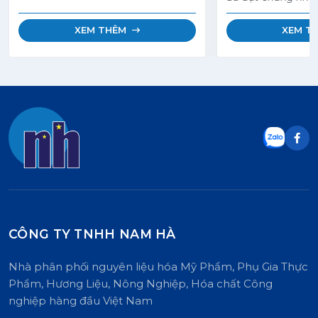
(MB) theo tiêu ch
đầy đủ.
bàn tròn về Dầu c
XEM THÊM
XEM T
(RSPO). Sản phẩm này có thành
phần hóa học hoàn
Sáp Candelilla Tổ
148). Đây là một g
tiết kiệm chi phí 
cho sáp Candelilla
sáp này có màu sá
cứng và giòn. Cấu
nó được thiết kế 
phỏng chính xác c
tính chất của sáp 
nhiên.
CÔNG TY TNHH NAM HÀ
Nhà phân phối nguyên liệu hóa Mỹ Phẩm, Phụ Gia Thực
Phẩm, Hương Liệu, Nông Nghiệp, Hóa chất Công
nghiệp hàng đầu Việt Nam