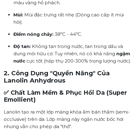
màu vàng hổ phách.
Mùi:
Mùi đặc trưng rất nhẹ (Dòng cao cấp ít mùi
hôi).
o
o
Điểm nóng chảy:
38
C - 44
C.
Độ tan:
Không tan trong nước, tan trong dầu và
dung môi hữu cơ. Tuy nhiên, nó có khả năng
ngậm
nước
cực tốt (hấp thụ 200-300% trọng lượng nước).
2. Công Dụng "Quyền Năng" Của
Lanolin Anhydrous
✅ Chất Làm Mềm & Phục Hồi Da (Super
Emollient)
Lanolin tạo ra một lớp màng khóa ẩm bán thấm (semi-
occlusive) trên da. Lớp màng này ngăn nước bốc hơi
nhưng vẫn cho phép da "thở".