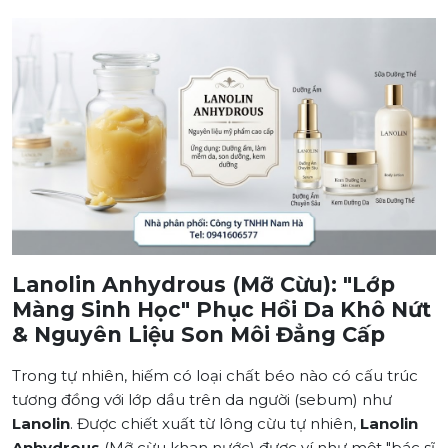
Lanolin Anhydrous (Mỡ Cừu): "Lớp
Màng Sinh Học" Phục Hồi Da Khô Nứt
& Nguyên Liệu Son Môi Đẳng Cấp
Trong tự nhiên, hiếm có loại chất béo nào có cấu trúc
tương đồng với lớp dầu trên da người (sebum) như
Lanolin
. Được chiết xuất từ lông cừu tự nhiên,
Lanolin
Anhydrous
(Mỡ cừu khan nước) được ví như một "bác sĩ