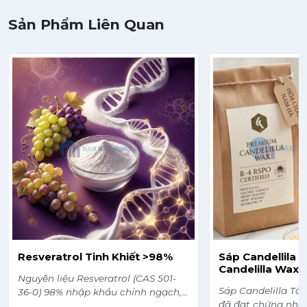
Sản Phẩm Liên Quan
Resveratrol Tinh Khiết >98%
Sáp Candellila (
Candelilla Wax)
Nguyên liệu Resveratrol (CAS 501-
Sáp Candelilla Tổ
36-0) 98% nhập khẩu chính ngạch,
đã đạt chứng nhậ
có các chứng từ CO, COA, MSDS