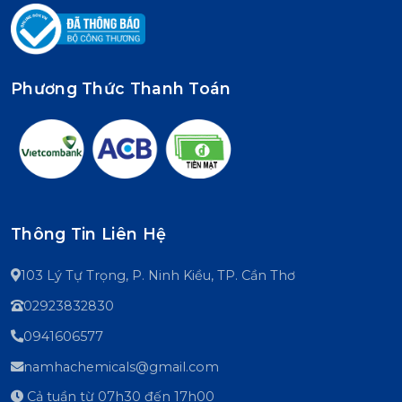
Phương Thức Thanh Toán
Thông Tin Liên Hệ
103 Lý Tự Trọng, P. Ninh Kiều, TP. Cần Thơ
02923832830
0941606577
namhachemicals@gmail.com
Cả tuần từ 07h30 đến 17h00