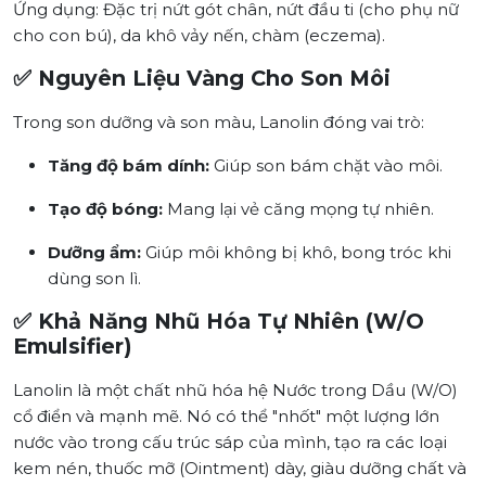
Ứng dụng: Đặc trị nứt gót chân, nứt đầu ti (cho phụ nữ
cho con bú), da khô vảy nến, chàm (eczema).
✅ Nguyên Liệu Vàng Cho Son Môi
Trong son dưỡng và son màu, Lanolin đóng vai trò:
Tăng độ bám dính:
Giúp son bám chặt vào môi.
Tạo độ bóng:
Mang lại vẻ căng mọng tự nhiên.
Dưỡng ẩm:
Giúp môi không bị khô, bong tróc khi
dùng son lì.
✅ Khả Năng Nhũ Hóa Tự Nhiên (W/O
Emulsifier)
Lanolin là một chất nhũ hóa hệ Nước trong Dầu (W/O)
cổ điển và mạnh mẽ. Nó có thể "nhốt" một lượng lớn
nước vào trong cấu trúc sáp của mình, tạo ra các loại
kem nén, thuốc mỡ (Ointment) dày, giàu dưỡng chất và