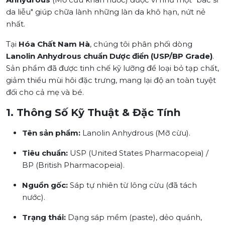
da liễu" giúp chữa lành những làn da khô hạn, nứt nẻ
nhất.
Tại
Hóa Chất Nam Hà
, chúng tôi phân phối dòng
Lanolin Anhydrous chuẩn Dược điển (USP/BP Grade)
.
Sản phẩm đã được tinh chế kỹ lưỡng để loại bỏ tạp chất,
giảm thiểu mùi hôi đặc trưng, mang lại độ an toàn tuyệt
đối cho cả mẹ và bé.
1. Thông Số Kỹ Thuật & Đặc Tính
Tên sản phẩm:
Lanolin Anhydrous (Mỡ cừu).
Tiêu chuẩn:
USP (United States Pharmacopeia) /
BP (British Pharmacopeia).
Nguồn gốc:
Sáp tự nhiên từ lông cừu (đã tách
nước).
Trạng thái:
Dạng sáp mềm (paste), dẻo quánh,