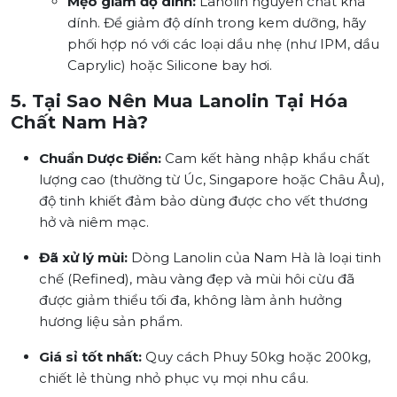
Mẹo giảm độ dính:
Lanolin nguyên chất khá
dính. Để giảm độ dính trong kem dưỡng, hãy
phối hợp nó với các loại dầu nhẹ (như IPM, dầu
Caprylic) hoặc Silicone bay hơi.
5. Tại Sao Nên Mua Lanolin Tại Hóa
Chất Nam Hà?
Chuẩn Dược Điển:
Cam kết hàng nhập khẩu chất
lượng cao (thường từ Úc, Singapore hoặc Châu Âu),
độ tinh khiết đảm bảo dùng được cho vết thương
hở và niêm mạc.
Đã xử lý mùi:
Dòng Lanolin của Nam Hà là loại tinh
chế (Refined), màu vàng đẹp và mùi hôi cừu đã
được giảm thiểu tối đa, không làm ảnh hưởng
hương liệu sản phẩm.
Giá sỉ tốt nhất:
Quy cách Phuy 50kg hoặc 200kg,
chiết lẻ thùng nhỏ phục vụ mọi nhu cầu.