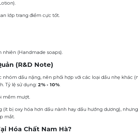
otion).
tan lớp trang điểm cực tốt.
n nhiên (Handmade soaps).
Quản (R&D Note)
 nhóm dầu nặng, nên phối hợp với các loại dầu nhẹ khác 
h. Tỷ lệ sử dụng:
2% - 10%
.
i mềm mượt.
 (ít bị oxy hóa hơn dầu nành hay dầu hướng dương), nhưng
ẹp mắt.
 Tại Hóa Chất Nam Hà?