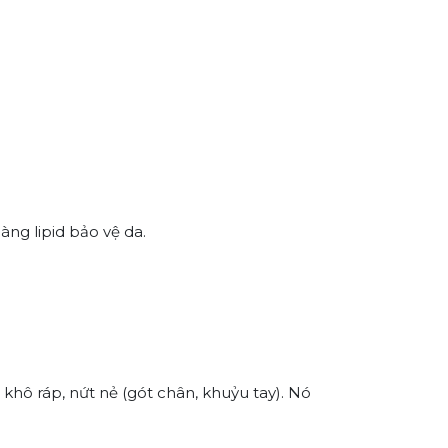
ng lipid bảo vệ da.
khô ráp, nứt nẻ (gót chân, khuỷu tay). Nó