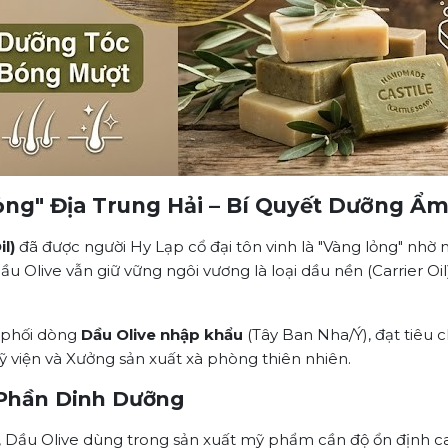
 Lỏng" Địa Trung Hải – Bí Quyết Dưỡng Ẩ
il)
đã được người Hy Lạp cổ đại tôn vinh là "Vàng lỏng" nhờ 
 Olive vẫn giữ vững ngôi vương là loại dầu nền (Carrier Oil
n phối dòng
Dầu Olive nhập khẩu
(Tây Ban Nha/Ý), đạt tiêu
ỹ viện và Xưởng sản xuất xà phòng thiên nhiên.
 Phần Dinh Dưỡng
ị, Dầu Olive dùng trong sản xuất mỹ phẩm cần độ ổn định 