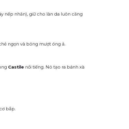
y nếp nhăn), giữ cho làn da luôn căng
, chẻ ngọn và bóng mượt óng ả.
hòng
Castile
nổi tiếng. Nó tạo ra bánh xà
cơ bắp.