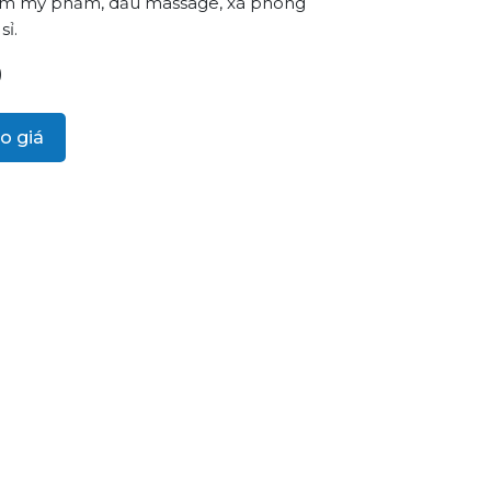
làm mỹ phẩm, dầu massage, xà phòng
sỉ.
)
o giá