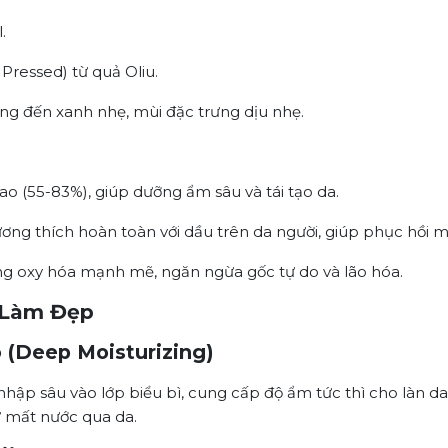
.
Pressed) từ quả Oliu.
ng đến xanh nhẹ, mùi đặc trưng dịu nhẹ.
ao (55-83%), giúp dưỡng ẩm sâu và tái tạo da.
ơng thích hoàn toàn với dầu trên da người, giúp phục hồi mà
g oxy hóa mạnh mẽ, ngăn ngừa gốc tự do và lão hóa.
 Làm Đẹp
(Deep Moisturizing)
hập sâu vào lớp biểu bì, cung cấp độ ẩm tức thì cho làn da 
 mất nước qua da.