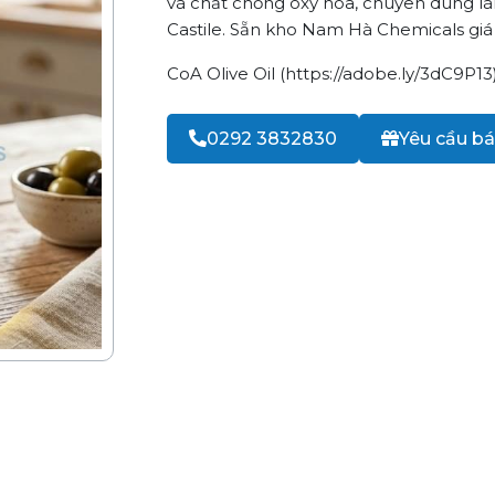
và chất chống oxy hóa, chuyên dùng 
Castile. Sẵn kho Nam Hà Chemicals giá 
CoA Olive Oil (
https://adobe.ly/3dC9P13
0292 3832830
Yêu cầu bá