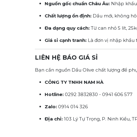
Nguồn gốc chuẩn Châu Âu:
Nhập khẩu tr
Chất lượng ổn định:
Dầu mới, không hôi 
Đa dạng quy cách:
Từ can nhỏ 5 lít, 2
Giá sỉ cạnh tranh:
Là đơn vị nhập khẩu t
LIÊN HỆ BÁO GIÁ SỈ
Bạn cần nguồn Dầu Olive chất lượng để ph
CÔNG TY TNHH NAM HÀ
Hotline:
0292 3832830 - 0941 606 577
Zalo:
0914 014 326
Địa chỉ:
103 Lý Tự Trọng, P. Ninh Kiều, T