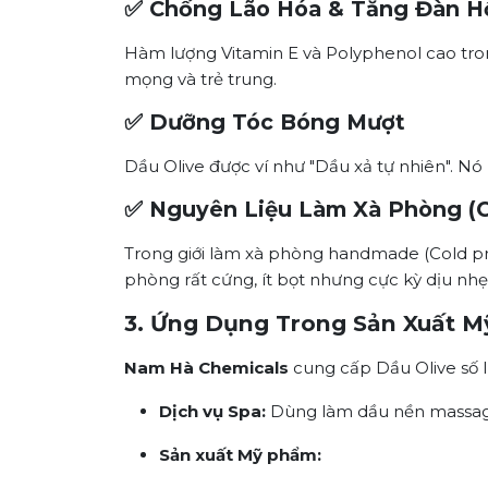
✅ Chống Lão Hóa & Tăng Đàn H
Hàm lượng Vitamin E và Polyphenol cao tron
mọng và trẻ trung.
✅ Dưỡng Tóc Bóng Mượt
Dầu Olive được ví như "Dầu xả tự nhiên". Nó 
✅ Nguyên Liệu Làm Xà Phòng (C
Trong giới làm xà phòng handmade (Cold pro
phòng rất cứng, ít bọt nhưng cực kỳ dịu nhẹ
3. Ứng Dụng Trong Sản Xuất 
Nam Hà Chemicals
cung cấp Dầu Olive số 
Dịch vụ Spa:
Dùng làm dầu nền massage b
Sản xuất Mỹ phẩm: