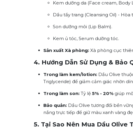
Kem dưỡng da (Face cream, Body L
Dầu tẩy trang (Cleansing Oil) - Hòa 
Son dưỡng môi (Lip Balm).
Kem ủ tóc, Serum dưỡng tóc.
Sản xuất Xà phòng:
Xà phòng cục thiê
4. Hướng Dẫn Sử Dụng & Bảo 
Trong làm kem/lotion:
Dầu Olive thuộc
Triglyceride) để giảm cảm giác nhờn dín
Trong làm son:
Tỷ lệ
5% - 20%
giúp mô
Bảo quản:
Dầu Olive tương đối bền vững
nắng trực tiếp để giữ màu xanh vàng đ
5. Tại Sao Nên Mua Dầu Olive