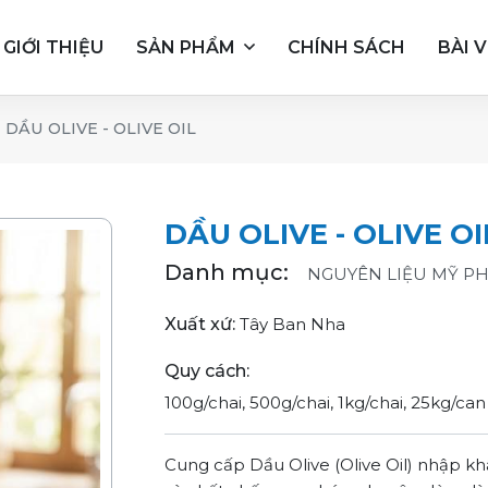
GIỚI THIỆU
SẢN PHẨM
CHÍNH SÁCH
BÀI V
DẦU OLIVE - OLIVE OIL
DẦU OLIVE - OLIVE OI
Danh mục:
NGUYÊN LIỆU MỸ P
Xuất xứ:
Tây Ban Nha
Quy cách:
100g/chai, 500g/chai, 1kg/chai, 25kg/can
Cung cấp Dầu Olive (Olive Oil) nhập kh