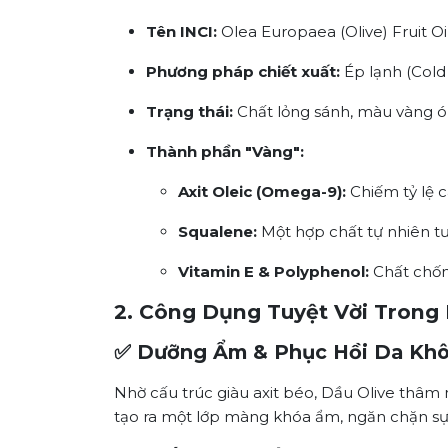
Tên INCI:
Olea Europaea (Olive) Fruit Oil
Phương pháp chiết xuất:
Ép lạnh (Cold 
Trạng thái:
Chất lỏng sánh, màu vàng ó
Thành phần "Vàng":
Axit Oleic (Omega-9):
Chiếm tỷ lệ c
Squalene:
Một hợp chất tự nhiên tư
Vitamin E & Polyphenol:
Chất chốn
2. Công Dụng Tuyệt Vời Trong
✅ Dưỡng Ẩm & Phục Hồi Da Khô 
Nhờ cấu trúc giàu axit béo, Dầu Olive thâm n
tạo ra một lớp màng khóa ẩm, ngăn chặn sự