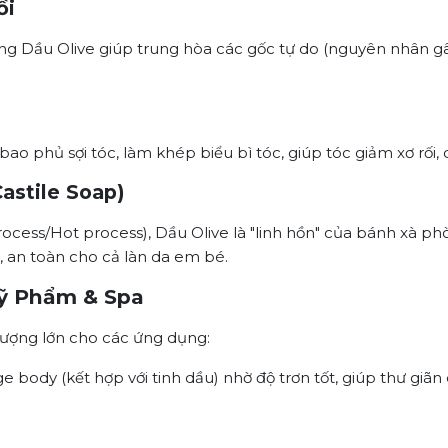
ồi
g Dầu Olive giúp trung hòa các gốc tự do (nguyên nhân gâ
bao phủ sợi tóc, làm khép biểu bì tóc, giúp tóc giảm xơ rối
astile Soap)
cess/Hot process), Dầu Olive là "linh hồn" của bánh xà p
, an toàn cho cả làn da em bé.
Mỹ Phẩm & Spa
lượng lớn cho các ứng dụng:
ody (kết hợp với tinh dầu) nhờ độ trơn tốt, giúp thư giãn 