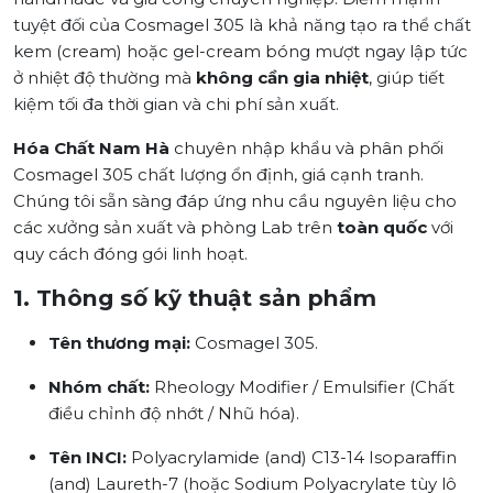
tuyệt đối của Cosmagel 305 là khả năng tạo ra thể chất
kem (cream) hoặc gel-cream bóng mượt ngay lập tức
ở nhiệt độ thường mà
không cần gia nhiệt
, giúp tiết
kiệm tối đa thời gian và chi phí sản xuất.
Hóa Chất Nam Hà
chuyên nhập khẩu và phân phối
Cosmagel 305 chất lượng ổn định, giá cạnh tranh.
Chúng tôi sẵn sàng đáp ứng nhu cầu nguyên liệu cho
các xưởng sản xuất và phòng Lab trên
toàn quốc
với
quy cách đóng gói linh hoạt.
1. Thông số kỹ thuật sản phẩm
Tên thương mại:
Cosmagel 305.
Nhóm chất:
Rheology Modifier / Emulsifier (Chất
điều chỉnh độ nhớt / Nhũ hóa).
Tên INCI:
Polyacrylamide (and) C13-14 Isoparaffin
(and) Laureth-7 (hoặc Sodium Polyacrylate tùy lô