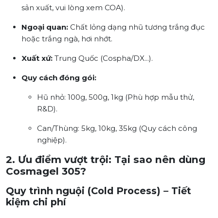
sản xuất, vui lòng xem COA).
Ngoại quan:
Chất lỏng dạng nhũ tương trắng đục
hoặc trắng ngà, hơi nhớt.
Xuất xứ:
Trung Quốc (Cospha/DX...).
Quy cách đóng gói:
Hũ nhỏ: 100g, 500g, 1kg (Phù hợp mẫu thử,
R&D).
Can/Thùng: 5kg, 10kg, 35kg (Quy cách công
nghiệp).
2. Ưu điểm vượt trội: Tại sao nên dùng
Cosmagel 305?
Quy trình nguội (Cold Process) – Tiết
kiệm chi phí