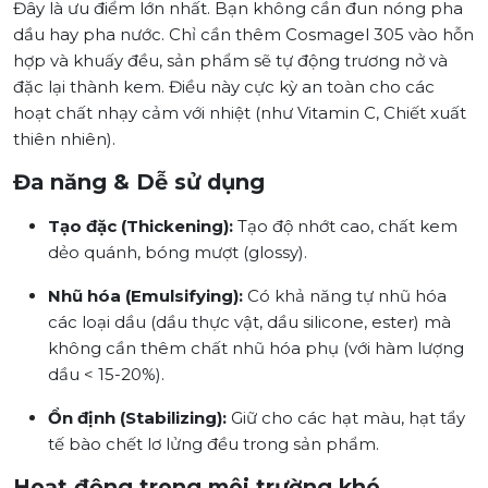
Đây là ưu điểm lớn nhất. Bạn không cần đun nóng pha
dầu hay pha nước. Chỉ cần thêm Cosmagel 305 vào hỗn
hợp và khuấy đều, sản phẩm sẽ tự động trương nở và
đặc lại thành kem. Điều này cực kỳ an toàn cho các
hoạt chất nhạy cảm với nhiệt (như Vitamin C, Chiết xuất
thiên nhiên).
Đa năng & Dễ sử dụng
Tạo đặc (Thickening):
Tạo độ nhớt cao, chất kem
dẻo quánh, bóng mượt (glossy).
Nhũ hóa (Emulsifying):
Có khả năng tự nhũ hóa
các loại dầu (dầu thực vật, dầu silicone, ester) mà
không cần thêm chất nhũ hóa phụ (với hàm lượng
dầu < 15-20%).
Ổn định (Stabilizing):
Giữ cho các hạt màu, hạt tẩy
tế bào chết lơ lửng đều trong sản phẩm.
Hoạt động trong môi trường khó