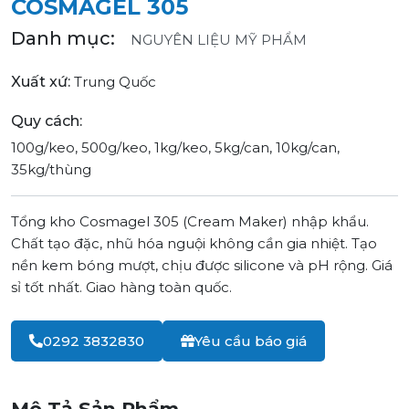
COSMAGEL 305
Danh mục:
NGUYÊN LIỆU MỸ PHẨM
Xuất xứ:
Trung Quốc
Quy cách:
100g/keo, 500g/keo, 1kg/keo, 5kg/can, 10kg/can,
35kg/thùng
Tổng kho Cosmagel 305 (Cream Maker) nhập khẩu.
Chất tạo đặc, nhũ hóa nguội không cần gia nhiệt. Tạo
nền kem bóng mượt, chịu được silicone và pH rộng. Giá
sỉ tốt nhất. Giao hàng toàn quốc.
0292 3832830
Yêu cầu báo giá
Mô Tả Sản Phẩm