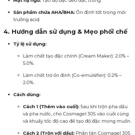
Mặt nạ ngủ:
Tạo độ đặc dẻo đặc trưng.
Sản phẩm chứa AHA/BHA:
Ổn định tốt trong môi
trường acid.
4. Hướng dẫn sử dụng & Mẹo phối chế
Tỷ lệ sử dụng:
Làm chất tạo đặc chính (Cream Maker): 2.0% –
5.0%.
Làm chất trợ ổn định (Co-emulsifier): 0.2% –
2.0%.
Cách dùng:
Cách 1 (Thêm vào cuối):
Sau khi trộn pha dầu
và pha nước, cho Cosmagel 305 vào cuối cùng
và khuấy tốc độ cao để tạo độ đặc mong muốn.
Cách 2 (Trộn với dầu):
Phân tán Cosmagel 305