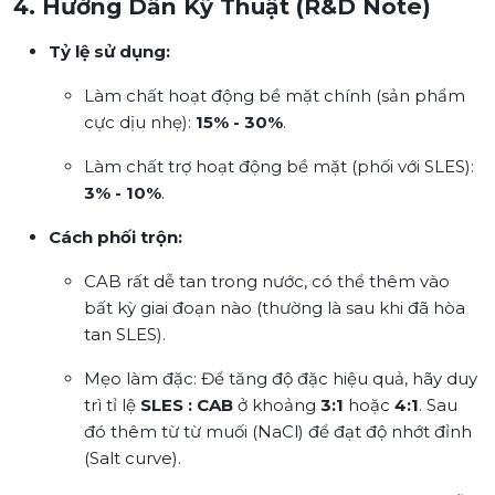
4. Hướng Dẫn Kỹ Thuật (R&D Note)
Tỷ lệ sử dụng:
Làm chất hoạt động bề mặt chính (sản phẩm
cực dịu nhẹ):
15% - 30%
.
Làm chất trợ hoạt động bề mặt (phối với SLES):
3% - 10%
.
Cách phối trộn:
CAB rất dễ tan trong nước, có thể thêm vào
bất kỳ giai đoạn nào (thường là sau khi đã hòa
tan SLES).
Mẹo làm đặc:
Để tăng độ đặc hiệu quả, hãy duy
trì tỉ lệ
SLES : CAB
ở khoảng
3:1
hoặc
4:1
. Sau
đó thêm từ từ muối (NaCl) để đạt độ nhớt đỉnh
(Salt curve).