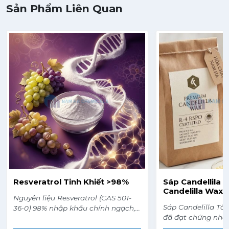
Sản Phẩm Liên Quan
Resveratrol Tinh Khiết >98%
Sáp Candellila (
Candelilla Wax)
Nguyên liệu Resveratrol (CAS 501-
Sáp Candelilla Tổ
36-0) 98% nhập khẩu chính ngạch,
đã đạt chứng nhậ
có các chứng từ CO, COA, MSDS
(MB) theo tiêu ch
đầy đủ.