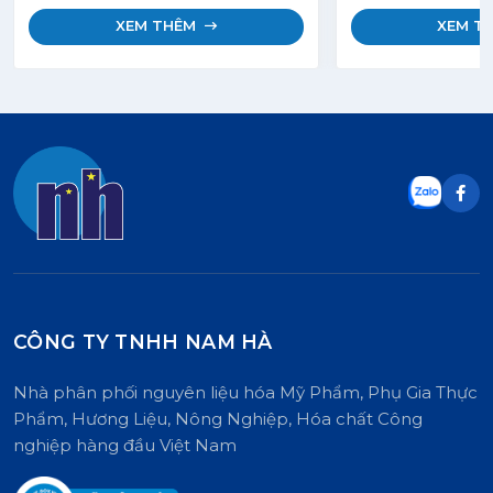
bàn tròn về Dầu c
XEM THÊM
XEM T
(RSPO). Sản phẩm này có thành
phần hóa học hoàn
Sáp Candelilla Tổ
148). Đây là một g
tiết kiệm chi phí 
cho sáp Candelilla
sáp này có màu sá
cứng và giòn. Cấu
nó được thiết kế 
phỏng chính xác c
tính chất của sáp 
nhiên.
CÔNG TY TNHH NAM HÀ
Nhà phân phối nguyên liệu hóa Mỹ Phẩm, Phụ Gia Thực
Phẩm, Hương Liệu, Nông Nghiệp, Hóa chất Công
nghiệp hàng đầu Việt Nam