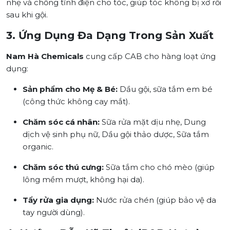
nhẹ và chống tĩnh điện cho tóc, giúp tóc không bị xơ rối
sau khi gội.
3. Ứng Dụng Đa Dạng Trong Sản Xuất
Nam Hà Chemicals
cung cấp CAB cho hàng loạt ứng
dụng:
Sản phẩm cho Mẹ & Bé:
Dầu gội, sữa tắm em bé
(công thức không cay mắt).
Chăm sóc cá nhân:
Sữa rửa mặt dịu nhẹ, Dung
dịch vệ sinh phụ nữ, Dầu gội thảo dược, Sữa tắm
organic.
Chăm sóc thú cưng:
Sữa tắm cho chó mèo (giúp
lông mềm mượt, không hại da).
Tẩy rửa gia dụng:
Nước rửa chén (giúp bảo vệ da
tay người dùng).