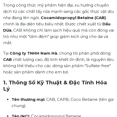
Trong công thức mỹ phẩm hiện đại, xu hướng chuyển
dịch từ các chất tẩy rửa mạnh sang các gốc thực vật dịu
nhẹ đang lên ngôi.
Cocamidopropyl Betaine (CAB)
chính là đại diện tiêu biểu nhất. Được chiết xuất từ
Dầu
Dừa
, CAB không chỉ làm sạch hiệu quả mà còn đóng vai
trò như một "tấm đệm" giúp giảm kích ứng cho da và
mắt.
Tại
Công ty TNHH Nam Hà
, chúng tôi phân phối dòng
CAB
chất lượng cao, độ tinh khiết ổn định, là nguyên liệu
không thể thiếu cho các dòng sản phẩm "Sulfate-free"
hoặc sản phẩm dành cho em bé.
1. Thông Số Kỹ Thuật & Đặc Tính Hóa
Lý
Tên thương mại:
CAB, CAPB, Coco Betaine (tên gọi
chung).
Tên INCI:
Cocamidopropyl Betaine.