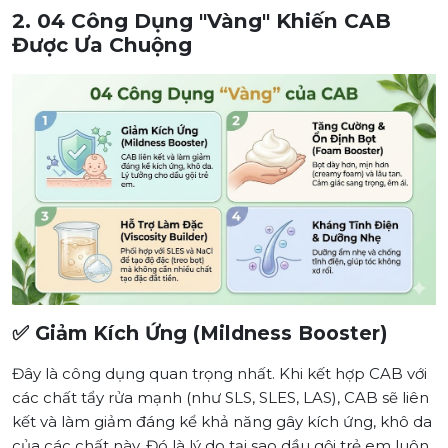
2. 04 Công Dụng "Vàng" Khiến CAB
Được Ưa Chuộng
✅ Giảm Kích Ứng (Mildness Booster)
Đây là công dụng quan trọng nhất. Khi kết hợp CAB với
các chất tẩy rửa mạnh (như SLS, SLES, LAS), CAB sẽ liên
kết và làm giảm đáng kể khả năng gây kích ứng, khô da
của các chất này. Đó là lý do tại sao dầu gội trẻ em luôn