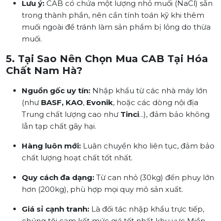
Lưu ý:
CAB có chứa một lượng nhỏ muối (NaCl) sẵn
trong thành phần, nên cần tính toán kỹ khi thêm
muối ngoài để tránh làm sản phẩm bị lỏng do thừa
muối.
5. Tại Sao Nên Chọn Mua CAB Tại Hóa
Chất Nam Hà?
Nguồn gốc uy tín:
Nhập khẩu từ các nhà máy lớn
(như
BASF,
KAO
,
Evonik
, hoặc các dòng nội địa
Trung chất lượng cao như
Tinci
...), đảm bảo không
lẫn tạp chất gây hại.
Hàng luôn mới:
Luân chuyển kho liên tục, đảm bảo
chất lượng hoạt chất tốt nhất.
Quy cách đa dạng:
Từ can nhỏ (30kg) đến phuy lớn
hơn (200kg), phù hợp mọi quy mô sản xuất.
Giá sỉ cạnh tranh:
Là đối tác nhập khẩu trực tiếp,
chúng tôi cam kết mức giá tốt nhất khu vực Miền