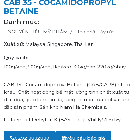
CAB 35 - COCAMIDOPROPYL
BETAINE
Danh mục:
NGUYÊN LIỆU MỸ PHẨM
Hóa chất tẩy rửa
Xuất xứ:
Malaysia, Singapore, Thái Lan
Quy cách:
100g/keo, 500g/keo, 1kg/keo, 30kg/can, 220kg/phuy
CAB 35 - Cocamidopropyl Betaine (CAB/CAPB) nhập
khẩu. Chất hoạt động bề mặt lưỡng tính chiết xuất từ
dầu dừa, giúp làm dịu da, tăng độ mịn của bọt và làm
đặc sản phẩm. Sẵn kho Nam Hà Chemicals.
Data Sheet Dehyton K (BASF)
http://bit.ly/2LSxtyy
0292 3832830
Yêu cầu báo giá