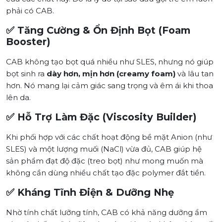
phải có CAB.
✅ Tăng Cường & Ổn Định Bọt (Foam
Booster)
CAB không tạo bọt quá nhiều như SLES, nhưng nó giúp
bọt sinh ra
dày hơn, mịn hơn (creamy foam)
và lâu tan
hơn. Nó mang lại cảm giác sang trọng và êm ái khi thoa
lên da.
✅ Hỗ Trợ Làm Đặc (Viscosity Builder)
Khi phối hợp với các chất hoạt động bề mặt Anion (như
SLES) và một lượng muối (NaCl) vừa đủ, CAB giúp hệ
sản phẩm đạt độ đặc (treo bọt) như mong muốn mà
không cần dùng nhiều chất tạo đặc polymer đắt tiền.
✅ Kháng Tĩnh Điện & Dưỡng Nhẹ
Nhờ tính chất lưỡng tính, CAB có khả năng dưỡng ẩm