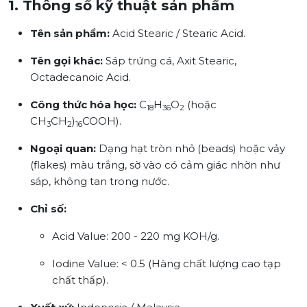
1. Thông số kỹ thuật sản phẩm
Tên sản phẩm:
Acid Stearic / Stearic Acid.
Tên gọi khác:
Sáp trứng cá, Axit Stearic,
Octadecanoic Acid.
Công thức hóa học:
C
H
O
(hoặc
18
36
2
CH
CH
)
COOH).
3
2
16
Ngoại quan:
Dạng hạt tròn nhỏ (beads) hoặc vảy
(flakes) màu trắng, sờ vào có cảm giác nhờn như
sáp, không tan trong nước.
Chỉ số:
Acid Value: 200 - 220 mg KOH/g.
Iodine Value: < 0.5 (Hàng chất lượng cao tạp
chất thấp).