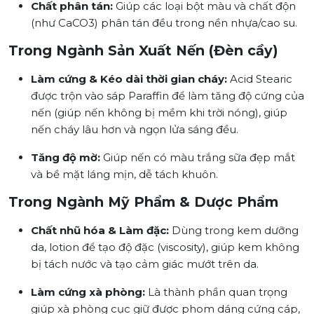
Chất phân tán:
Giúp các loại bột màu và chất độn
(như CaCO3) phân tán đều trong nền nhựa/cao su.
Trong Ngành Sản Xuất Nến (Đèn cầy)
Làm cứng & Kéo dài thời gian cháy:
Acid Stearic
được trộn vào sáp Paraffin để làm tăng độ cứng của
nến (giúp nến không bị mềm khi trời nóng), giúp
nến cháy lâu hơn và ngọn lửa sáng đều.
Tăng độ mờ:
Giúp nến có màu trắng sữa đẹp mắt
và bề mặt láng mịn, dễ tách khuôn.
Trong Ngành Mỹ Phẩm & Dược Phẩm
Chất nhũ hóa & Làm đặc:
Dùng trong kem dưỡng
da, lotion để tạo độ đặc (viscosity), giúp kem không
bị tách nước và tạo cảm giác mướt trên da.
Làm cứng xà phòng:
Là thành phần quan trọng
giúp xà phòng cục giữ được phom dáng cứng cáp,