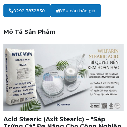
0292 3832830
Yêu cầu báo giá
Mô Tả Sản Phẩm
Acid Stearic (Axit Stearic) – "Sáp
Trứng Cá" Đa Năng Cho Công Nghiệp