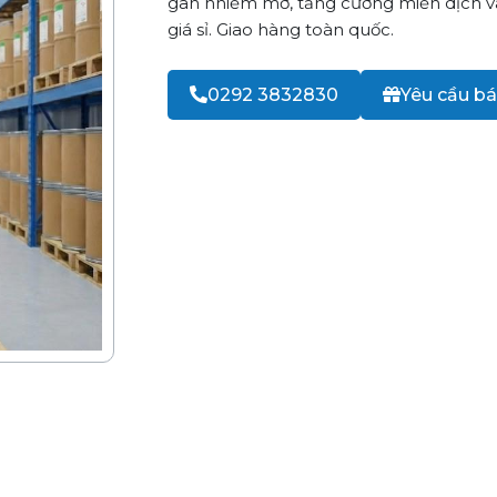
gan nhiễm mỡ, tăng cường miễn dịch v
giá sỉ. Giao hàng toàn quốc.
0292 3832830
Yêu cầu bá