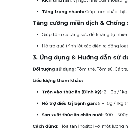
Kích thích ăn:
Vị ngọt nhẹ của Inositol 
Tăng trọng nhanh:
Giúp tôm chắc thịt,
Tăng cường miễn dịch & Chống 
Giúp tôm cá tăng sức đề kháng tự nhiên 
Hỗ trợ quá trình lột xác diễn ra đồng loạ
3. Ứng dụng & Hướng dẫn sử 
Đối tượng sử dụng:
Tôm thẻ, Tôm sú, Cá tra,
Liều lượng tham khảo:
Trộn vào thức ăn (Định kỳ):
2 – 3g / 1kg
Hỗ trợ điều trị bệnh gan:
5 – 10g / 1kg 
Sản xuất thức ăn chăn nuôi:
300 – 500g 
Cách dùng:
Hòa tan Inositol với một lượng 