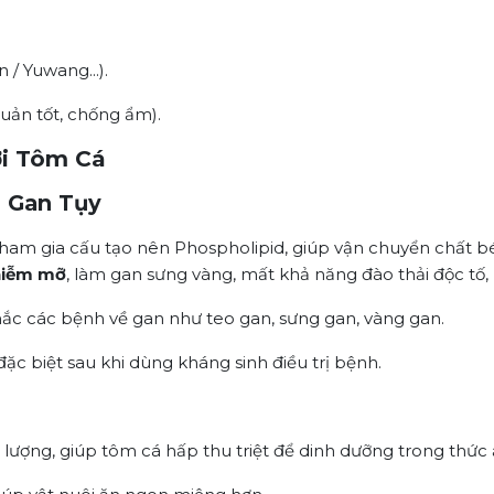
/ Yuwang...).
ản tốt, chống ẩm).
ới Tôm Cá
 Gan Tụy
tham gia cấu tạo nên Phospholipid, giúp vận chuyển chất béo
hiễm mỡ
, làm gan sưng vàng, mất khả năng đào thải độc tố, 
ắc các bệnh về gan như teo gan, sưng gan, vàng gan.
 đặc biệt sau khi dùng kháng sinh điều trị bệnh.
 lượng, giúp tôm cá hấp thu triệt để dinh dưỡng trong thức 