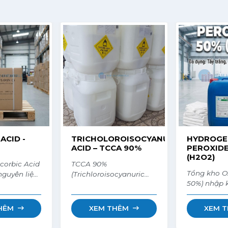
ACID -
TRICHOLOROISOCYANURIC
HYDROGE
ACID – TCCA 90%
PEROXIDE
(H2O2)
corbic Acid
TCCA 90%
Tổng kho O
nguyên liệu
(Trichloroisocyanuric
50%) nhập 
iúp tôm cá
Acid) Nhật Bản/Trung
Lan/Hàn Qu
tăng sức đề
Quốc. Chuyên dùng diệt
dùng cấp c
tỷ lệ chết
khuẩn nước, xử lý đáy
HÊM
XEM THÊM
XEM 
đầu, cung 
ục hồi
ao tôm, trị nấm nhớt cá
tan tức thờ
g thùng
và sát trùng chuồng