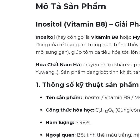
Mô Tả Sản Phẩm
Inositol (Vitamin B8) – Giải
Inositol
(hay còn gọi là
Vitamin B8
hoặc
My
động của tế bào gan. Trong nuôi trồng thủy
mỡ, sưng gan), giúp tôm cá tiêu hóa tốt, lớn 
Hóa Chất Nam Hà
chuyên nhập khẩu và ph
Yuwang...). Sản phẩm dạng bột tinh khiết, t
1. Thông số kỹ thuật sản phẩm
Tên sản phẩm:
Inositol / Vitamin B8 / M
Công thức hóa học:
C
H
O
(Cùng công
6
12
6
Hàm lượng:
> 98%.
Ngoại quan:
Bột tinh thể màu trắng, mị