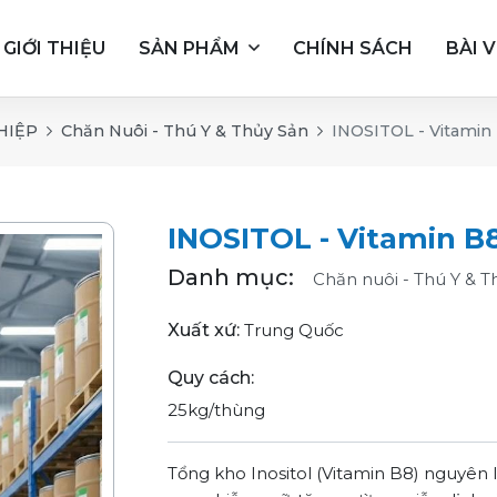
GIỚI THIỆU
SẢN PHẨM
CHÍNH SÁCH
BÀI V
HIỆP
Chăn Nuôi - Thú Y & Thủy Sản
INOSITOL - Vitamin
INOSITOL - Vitamin B
Danh mục:
Chăn nuôi - Thú Y & T
Xuất xứ:
Trung Quốc
Quy cách:
25kg/thùng
Tổng kho Inositol (Vitamin B8) nguyên 