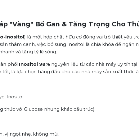
 Pháp "Vàng" Bổ Gan & Tăng Trọng Cho Th
o-Inositol
) là một hợp chất hữu cơ đóng vai trò thiết yếu 
 sản thâm canh, việc bổ sung Inositol là chìa khóa để ngăn
nhanh và tăng tỷ lệ sống.
ân phối
Inositol 98%
nguyên liệu từ các nhà máy uy tín tại
an tốt, là lựa chọn hàng đầu cho các nhà máy sản xuất thức 
yo-Inositol.
 thức với Glucose nhưng khác cấu trúc).
n, vị ngọt nhẹ, không mùi.