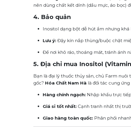
nên dùng chất kết dính (dầu mực, áo bọc) để
4. Bảo quản
Inositol dạng bột dễ hút ẩm nhưng khá 
Lưu ý:
Đậy kín nắp thùng/buộc chặt miện
Để nơi khô ráo, thoáng mát, tránh ánh nắ
5. Địa chỉ mua Inositol (Vitamin
Bạn là đại lý thuốc thủy sản, chủ Farm nu
gốc?
Hóa Chất Nam Hà
là đối tác cung ứng 
Hàng chính ngạch:
Nhập khẩu trực tiếp
Giá sỉ tốt nhất:
Cạnh tranh nhất thị trườ
Giao hàng toàn quốc:
Phân phối nhanh 