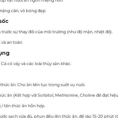
giúp vật nuôi ăn ngon miệng hơn.
 nặng cân, vỏ bóng đẹp.
sốc
trước sự thay đổi của môi trường (như độ mặn, nhiệt độ).
t và an toàn.
dụng
 Cá có vảy và các loài thủy sản khác.
 thức ăn. Cho ăn liên tục trong suốt vụ nuôi.
thức ăn (Kết hợp với Sorbitol, Methionine, Choline để đạt hiệ
/ tấn thức ăn hỗn hợp.
nước sạch vừa đủ, phun đều lên thức ăn, để ráo 15-20 phút r