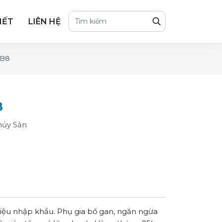
IẾT
LIÊN HỆ
 B8
8
hủy Sản
liệu nhập khẩu. Phụ gia bổ gan, ngăn ngừa