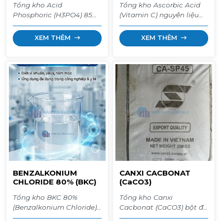
Tổng kho Acid
Tổng kho Ascorbic Acid
Phosphoric (H3PO4) 85%
(Vitamin C) nguyên liệu
chuẩn Food Grade. Axit
thủy sản. Giúp tôm cá
thực phẩm E338, chất tẩy
chống sốc, tăng sức đề
XEM THÊM
XEM THÊM
gỉ sét kim loại, nguyên
kháng, giảm tỷ lệ chết và
liệu phân bón lá, xử lý
hỗ trợ phục hồi nhanh.
nước. Hàng sẵn Can
Hàng thùng 25kg giá sỉ
35kg. Giao hàng toàn
tốt nhất. Giao hàng toàn
quốc.
quốc.
BENZALKONIUM
CANXI CACBONAT
CHLORIDE 80% (BKC)
(CaCO3)
Tổng kho BKC 80%
Tổng kho Canxi
(Benzalkonium Chloride)
Cacbonat (CaCO3) bột đá
nhập khẩu Anh/Mỹ/Trung
siêu mịn. Nguyên liệu