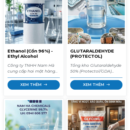
Ethanol (Cồn 96%) -
GLUTARALDEHYDE
Ethyl Alcohol
(PROTECTOL)
Công ty TNHH Nam Hà
Tổng kho Glutaraldehyde
cung cấp hai mặt hàng
50% (Protectol/GDA)
Ethanol gồm Ethanol
nhập khẩu BASF
96% và Ethanol Absolute
Đức/Dow Mỹ/Trung Quốc.
XEM THÊM
XEM THÊM
(99.5%). **Để biết thêm
Thuốc sát khuẩn cực
thông tin chi tiết vui lòng
mạnh cho ao tôm, xử lý
liên hệ 0292 3832830 –
nước, diệt nấm, virus.
029 2222 0512
Hàng phuy 220kg/Can
25kg giá sỉ. Giao hàng
toàn quốc.