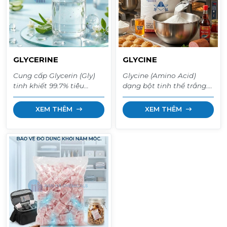
GLYCERINE
GLYCINE
Cung cấp Glycerin (Gly)
Glycine (Amino Acid)
tinh khiết 99.7% tiêu
dạng bột tinh thể trắng.
chuẩn cao: - Nhà sản
Phụ gia thực phẩm E640
xuất: PT. Musim Mas -
tạo vị ngọt dịu, bảo quản
XEM THÊM
XEM THÊM
Indonesia - Nhà sản
thịt cá. Nguyên liệu bổ
xuất: OLEOCHEMICALS
sung đạm cho thức ăn
SDN BHD - Malaysia
chăn nuôi và sản xuất
phân bón Chelate. Bao
25kg giá sỉ.