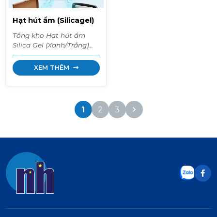
Hạt hút ẩm (Silicagel)
Tổng kho Hạt hút ẩm
Silica Gel (Xanh/Trắng)
giá sỉ. Chuyên dùng bảo
quản thực phẩm, dược
XEM THÊM
phẩm, thiết bị điện tử,
máy biến áp. Hút ẩm cực
mạnh, an toàn, tái sử
dụng được. Giao hàng
1
2
3
toàn quốc.