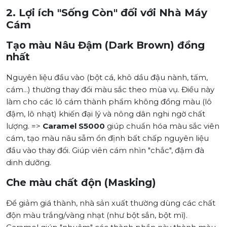
2. Lợi ích "Sống Còn" đối với Nhà Máy
Cám
Tạo màu Nâu Đậm (Dark Brown) đồng
nhất
Nguyên liệu đầu vào (bột cá, khô dầu đậu nành, tấm,
cám...) thường thay đổi màu sắc theo mùa vụ. Điều này
làm cho các lô cám thành phẩm không đồng màu (lô
đậm, lô nhạt) khiến đại lý và nông dân nghi ngờ chất
lượng. =>
Caramel S5000
giúp chuẩn hóa màu sắc viên
cám, tạo màu nâu sẫm ổn định bất chấp nguyên liệu
đầu vào thay đổi. Giúp viên cám nhìn "chắc", đậm đà
dinh dưỡng.
Che màu chất độn (Masking)
Để giảm giá thành, nhà sản xuất thường dùng các chất
độn màu trắng/vàng nhạt (như bột sắn, bột mì).