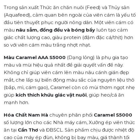
Trong sản xuất Thức ăn chăn nuôi (Feed) và Thủy sản
(Aquafeed), cảm quan bên ngoài của viên cám là yếu tố
đầu tiên thuyết phục người nông dân. Một viên cám có
màu
nâu sẫm, đồng đều và bóng bẩy
luôn tạo cảm
giác chất lượng cao, giàu protein (đậm đặc cá/thịt) hơn
so với viên cám màu trắng nhợt nhạt.
Màu Caramel AAA S5000
(Dạng lỏng) là phụ gia tạo
màu và mùi hiệu quả nhất để giải quyết vấn đề này.
Không chỉ giúp viên cám lên màu nâu cánh gián đẹp
mắt, che lấp sự biến động màu sắc của nguyên liệu thô
(bắp, mì, cám gạo), Caramel còn có mùi thơm ngọt nhẹ
giúp
kích thích khứu giác vật nuôi
, giúp heo/cá ăn
mạnh hơn.
Hóa Chất Nam Hà
chuyên phân phối
Caramel S5000
số lượng lớn cho các Nhà máy cám, Xưởng ép viên thức
ăn tại
Cần Thơ
và ĐBSCL. Sản phẩm chịu được nhiệt độ
cao của máy ép đùn, không bị bay màu, giá thành tối