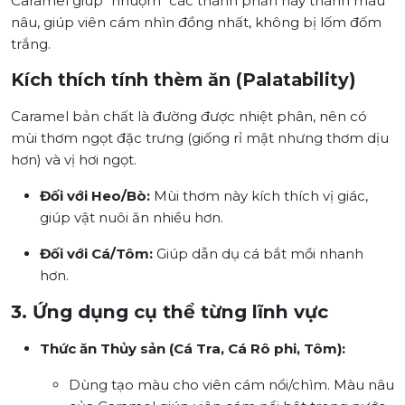
Caramel giúp "nhuộm" các thành phần này thành màu
nâu, giúp viên cám nhìn đồng nhất, không bị lốm đốm
trắng.
Kích thích tính thèm ăn (Palatability)
Caramel bản chất là đường được nhiệt phân, nên có
mùi thơm ngọt đặc trưng (giống rỉ mật nhưng thơm dịu
hơn) và vị hơi ngọt.
Đối với Heo/Bò:
Mùi thơm này kích thích vị giác,
giúp vật nuôi ăn nhiều hơn.
Đối với Cá/Tôm:
Giúp dẫn dụ cá bắt mồi nhanh
hơn.
3. Ứng dụng cụ thể từng lĩnh vực
Thức ăn Thủy sản (Cá Tra, Cá Rô phi, Tôm):
Dùng tạo màu cho viên cám nổi/chìm. Màu nâu