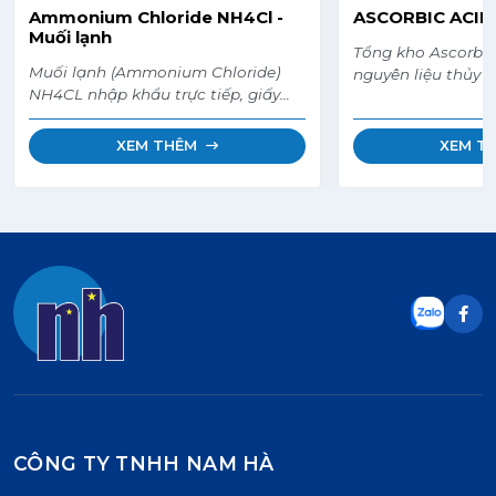
Ammonium Chloride NH4Cl -
ASCORBIC ACID 
Muối lạnh
Tổng kho Ascorbic
Muối lạnh (Ammonium Chloride)
nguyên liệu thủy 
NH4CL nhập khẩu trực tiếp, giấy
chống sốc, tăng s
chứng nhận, giấy tờ đầy đủ.
giảm tỷ lệ chết và
nhanh. Hàng thùng
XEM THÊM
XEM T
nhất. Giao hàng t
CÔNG TY TNHH NAM HÀ