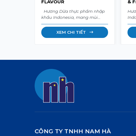
FLAVOUR
& F
Hương Dừa thực phẩm nhập
Hươ
khẩu Indonesia, mang mùi
Ind
hương béo ngậy, thơm ngọt và
ngọ
hấp dẫn. Ứng dụng trong bánh
mát
XEM CHI TIẾT
kẹo, kem, sữa chua, nước giải
sữa
khát, thạch, sữa dừa và nhiều
kem
sản phẩm thực phẩm khác.
25k
Quy cách 1kg – 25kg.
CÔNG TY TNHH NAM HÀ