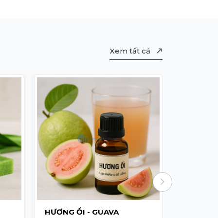
Xem tất cả
HƯƠNG ỔI - GUAVA
HƯƠNG N