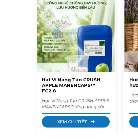
Hạt Vi Nang Táo CRUSH
Hươ
APPLE MANENCAPS™
hươ
FC2.8
Hươ
Hạt Vi Nang Táo CRUSH APPLE
thơ
MANENCAPS™ ứng dụng công
quy
nghệ màng bọc polymer
hoa cỏ
(Encapsulation) tiên tiến nhất.
tro
XEM CHI TIẾT
Tinh dầu hương táo được
phò
"khóa" chặt trong các hạt siêu
Liê
vi, bám sâu vào sợi vải và hoạt
sỉ.