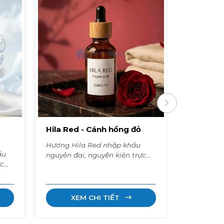
Hila Red - Cánh hồng đỏ
Hyge Whi
Hương Hila Red nhập khẩu
Hương Hyg
ẩu
nguyên đai, nguyên kiện trực
khẩu nguy
ực
tiếp từ Indonesia. Nguồn hàng
trực tiếp từ 
ổn định, chất lượng, có sẵn
hàng ổn đị
giao ngay.
sẵn giao 
XEM CHI TIẾT
XE