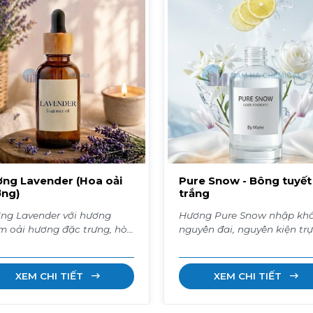
ng Lavender (Hoa oải
Pure Snow - Bông tuyết
ng)
trắng
ng Lavender với hương
Hương Pure Snow nhập kh
m oải hương đặc trưng, hòa
nguyên đai, nguyên kiện tr
ện thảo mộc tươi mát và
tiếp từ Indonesia. Nguồn hàng
 dịu nhẹ. Ứng dụng
ổn định, chất lượng, có sẵn
ng nước hoa, sữa tắm, xà
giao ngay.
XEM CHI TIẾT
XEM CHI TIẾT
ng, nến thơm và mỹ phẩm.
n hệ ngay để được báo giá