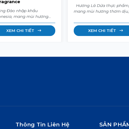
ragrance
Hương Lá Dứa thực phẩm,
ng Đào nhập khẩu
mang mùi hương thơm dịu,
onesia, mang mùi hương
ngọt thanh và tự nhiên. Thí
t thanh, dịu nhẹ và tươi
hợp cho bánh kẹo, chè, sữa
. Thích hợp cho mỹ phẩm,
thạch, bánh ngọt, kem và
XEM CHI TIẾT
XEM CHI TIẾT
 tắm, dầu gội, son dưỡng,
nhiều sản phẩm thực phẩ
 dưỡng thể. Quy cách 1kg –
khác. Quy cách 1kg – 25kg.
g.
Thông Tin Liên Hệ
SẢN PHẨ