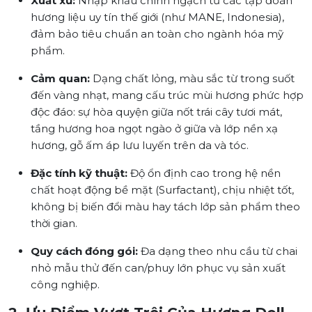
Xuất xứ:
Nhập khẩu chính ngạch từ các tập đoàn
hương liệu uy tín thế giới (như MANE, Indonesia),
đảm bảo tiêu chuẩn an toàn cho ngành hóa mỹ
phẩm.
Cảm quan:
Dạng chất lỏng, màu sắc từ trong suốt
đến vàng nhạt, mang cấu trúc mùi hương phức hợp
độc đáo: sự hòa quyện giữa nốt trái cây tươi mát,
tầng hương hoa ngọt ngào ở giữa và lớp nền xạ
hương, gỗ ấm áp lưu luyến trên da và tóc.
Đặc tính kỹ thuật:
Độ ổn định cao trong hệ nền
chất hoạt động bề mặt (Surfactant), chịu nhiệt tốt,
không bị biến đổi màu hay tách lớp sản phẩm theo
thời gian.
Quy cách đóng gói:
Đa dạng theo nhu cầu từ chai
nhỏ mẫu thử đến can/phuy lớn phục vụ sản xuất
công nghiệp.