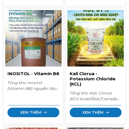
tan tức thời, khử trùng
tổng hợp, kích thích
nguồn nước và tẩy trắng
heo/bò/gà ăn nhiều, át
nông sản. Can 30kg/35kg
mùi thuốc hiệu quả. Bao
giá sỉ.
25kg giá sỉ.
INOSITOL - Vitamin B8
Kali Clorua -
Potassium Chloride
Tổng kho Inositol
(KCL)
(Vitamin B8) nguyên liệu
Tổng kho Kali Clorua
nhập khẩu. Phụ gia bổ
(KCl) Israel/Đức/Canada
gan, ngăn ngừa gan
(Dạng bột trắng). Chuyên
nhiễm mỡ, tăng cường
dùng tạt ao trị cong thân
miễn dịch và giúp tôm cá
XEM THÊM
XEM THÊM
đục cơ cho tôm, làm
lớn nhanh. Hàng thùng
phân bón Kali siêu ngọt
25kg giá sỉ. Giao hàng
trái và nguyên liệu thức
toàn quốc.