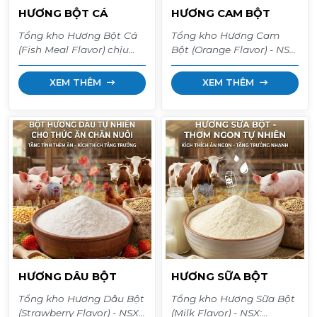
HƯƠNG BỘT CÁ
HƯƠNG CAM BỘT
Tổng kho Hương Bột Cá
Tổng kho Hương Cam
(Fish Meal Flavor) chịu
Bột (Orange Flavor) - NSX:
nhiệt. Phụ gia tạo mùi
Luctarom, nhập khẩu Tây
tanh cá đặc trưng, kích
Ban Nha. Phụ gia thức ăn
XEM THÊM
XEM THÊM
thích tôm cá bắt mồi,
chăn nuôi chịu nhiệt, mùi
giúp heo/gà ăn nhiều, lấn
thơm mát, kích thích
át mùi thuốc. Hàng
heo/gà ăn nhiều, át mùi
thùng 20kg giá sỉ. Giao
thuốc. Hàng bao 25kg giá
hàng toàn quốc.
sỉ. Giao hàng toàn quốc.
HƯƠNG DÂU BỘT
HƯƠNG SỮA BỘT
Tổng kho Hương Dâu Bột
Tổng kho Hương Sữa Bột
(Strawberry Flavor) - NSX:
(Milk Flavor) - NSX: