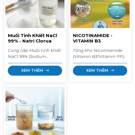
Muối Tinh Khiết NaCl
NICOTINAMIDE -
99% - Natri Clorua
VITAMIN B3
Cung cấp Muối tinh khiết
Tổng kho Nicotinamide
NaCl 99% (Sodium
(Vitamin B3/Vitamin PP)
Chloride) nhập khẩu (TRS
nguyên liệu. Giúp heo/gà
Thái Lan/Trung Quốc).
phòng bệnh viêm da,
XEM THÊM
XEM THÊM
Muối công nghiệp chất
rụng lông, đen lưỡi; giúp
lượng cao dùng làm đặc
tôm cá tăng trọng
nước rửa chén, hoàn
nhanh. Hàng thùng
nguyên hạt nhựa xử lý
20kg/25kg giá sỉ. Giao
nước, dệt nhuộm. Sẵn
hàng toàn quốc.
kho Nam Hà Chemicals.