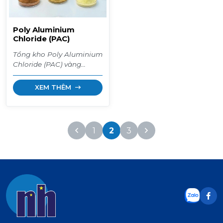
Poly Aluminium
Chloride (PAC)
Tổng kho Poly Aluminium
Chloride (PAC) vàng
nghệ/trắng. Hóa chất keo
tụ, trợ lắng xử lý nước
XEM THÊM
cấp, nước thải và làm
trong nước ao nuôi tôm.
Thay thế phèn nhôm,
không làm giảm pH. Giá
1
2
3
sỉ bao 25kg.