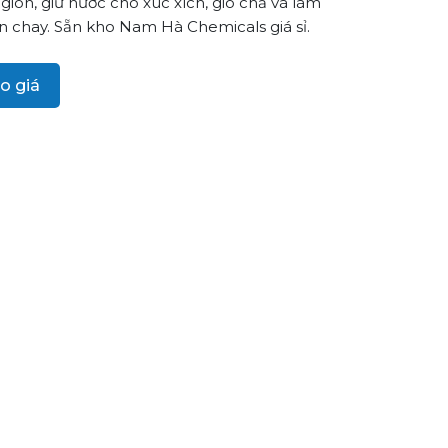
 giòn, giữ nước cho xúc xích, giò chả và làm
in chay. Sẵn kho Nam Hà Chemicals giá sỉ.
o giá