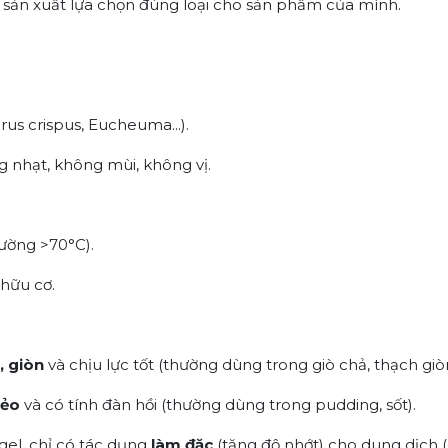
 sản xuất lựa chọn đúng loại cho sản phẩm của mình.
us crispus
,
Eucheuma
...).
 nhạt, không mùi, không vị.
ường >70°C).
hữu cơ.
, giòn
và chịu lực tốt (thường dùng trong giò chả, thạch giò
ẻo
và có tính đàn hồi (thường dùng trong pudding, sốt).
el, chỉ có tác dụng
làm đặc
(tăng độ nhớt) cho dung dịch 