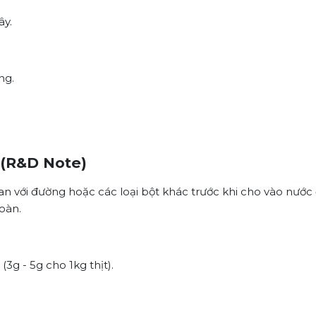
ây.
ng.
 (R&D Note)
 với đường hoặc các loại bột khác trước khi cho vào nước để
oàn.
(3g - 5g cho 1kg thịt).