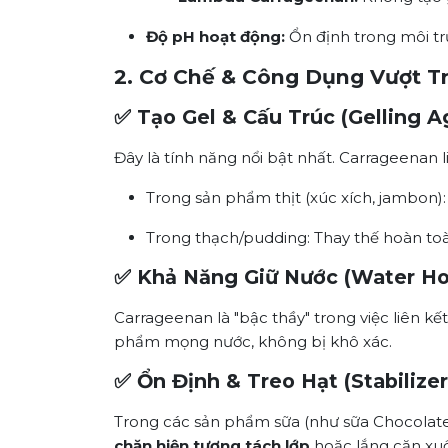
Độ pH hoạt động:
Ổn định trong môi trư
2. Cơ Chế & Công Dụng Vượt Tr
✅ Tạo Gel & Cấu Trúc (Gelling A
Đây là tính năng nổi bật nhất. Carrageenan l
Trong sản phẩm thịt (xúc xích, jambon)
Trong thạch/pudding: Thay thế hoàn toà
✅ Khả Năng Giữ Nước (Water Ho
Carrageenan là "bậc thầy" trong việc liên kế
phẩm mọng nước, không bị khô xác.
✅ Ổn Định & Treo Hạt (Stabilizer
Trong các sản phẩm sữa (như sữa Chocolate, 
chặn hiện tượng tách lớp
hoặc lắng cặn xuố