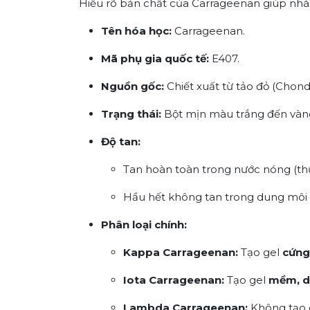
Hiểu rõ bản chất của Carrageenan giúp nhà
Tên hóa học:
Carrageenan.
Mã phụ gia quốc tế:
E407.
Nguồn gốc:
Chiết xuất từ tảo đỏ (
Chondr
Trạng thái:
Bột mịn màu trắng đến vàng
Độ tan:
Tan hoàn toàn trong nước nóng (th
Hầu hết không tan trong dung môi 
Phân loại chính:
Kappa Carrageenan:
Tạo gel
cứng
Iota Carrageenan:
Tạo gel
mềm, d
Lambda Carrageenan:
Không tạo g