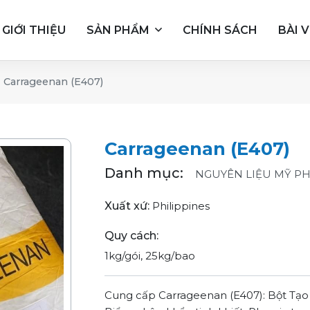
GIỚI THIỆU
SẢN PHẨM
CHÍNH SÁCH
BÀI V
Carrageenan (E407)
Carrageenan (E407)
Danh mục:
NGUYÊN LIỆU MỸ P
Xuất xứ:
Philippines
Quy cách:
1kg/gói, 25kg/bao
Cung cấp Carrageenan (E407): Bột Tạo 