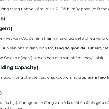
ờng trung tính và kiềm (pH > 7). Dễ bị thủy phân (mất tác 
ội
gent)
iên kết với nước để hình thành mạng lưới gel 3 chiều vững c
: Giúp sản phẩm định hình tốt,
tăng độ giòn dai sựt sựt
, cắ
n Gelatin động vật (thích hợp cho sản phẩm chay/Halal).
lding Capacity)
t nước. Trong chế biến giò chả, xúc xích, nó giúp
giảm hao h
)
sữa hạt), Carrageenan đóng vai trò là chất ổn định, giúp c
ng đáy chai.