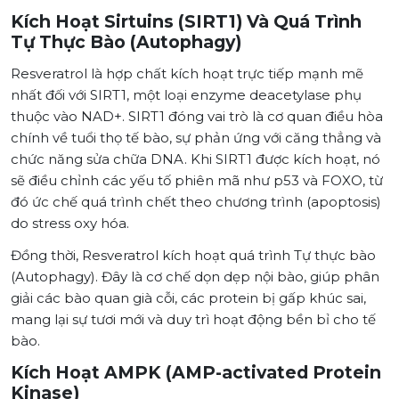
Kích Hoạt Sirtuins (SIRT1) Và Quá Trình
Tự Thực Bào (Autophagy)
Resveratrol là hợp chất kích hoạt trực tiếp mạnh mẽ
nhất đối với SIRT1, một loại enzyme deacetylase phụ
thuộc vào NAD+. SIRT1 đóng vai trò là cơ quan điều hòa
chính về tuổi thọ tế bào, sự phản ứng với căng thẳng và
chức năng sửa chữa DNA. Khi SIRT1 được kích hoạt, nó
sẽ điều chỉnh các yếu tố phiên mã như p53 và FOXO, từ
đó ức chế quá trình chết theo chương trình (apoptosis)
do stress oxy hóa.
Đồng thời, Resveratrol kích hoạt quá trình Tự thực bào
(Autophagy). Đây là cơ chế dọn dẹp nội bào, giúp phân
giải các bào quan già cỗi, các protein bị gấp khúc sai,
mang lại sự tươi mới và duy trì hoạt động bền bỉ cho tế
bào.
Kích Hoạt AMPK (AMP-activated Protein
Kinase)