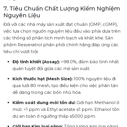
7. Tiêu Chuẩn Chất Lượng Kiểm Nghiệm
Nguyên Liệu
Đối với các nhà máy sản xuất đạt chuẩn (GMP, cGMP),
việc lựa chọn nguồn nguyên liệu đầu vào phải dựa trên
các thông số phân tích minh bạch và khắt khe. Sản
phẩm Resveratrol phân phối chính hãng đáp ứng các
tiêu chí vượt trội:
Độ tinh khiết (Assay):
>98.0%, đảm bảo tính nhất
quán tuyệt đối giữa các mẻ sản xuất.
Kích thước hạt (Mesh Size):
100% nguyên liệu đi
qua lưới 80 mesh, tạo điều kiện cho việc phân tán
dễ dàng trong các bồn nhũ hóa.
Kiểm soát dung môi tồn dư:
Giới hạn Methanol ở
mức <1 ppm và Ethyl acetate ≤1 ppm. Ethanol tồn
dư an toàn ở ngưỡng thấp ≤5000 ppm.
Giới hạn Kim loại nặng:
Tổng lượng kim loại nặng