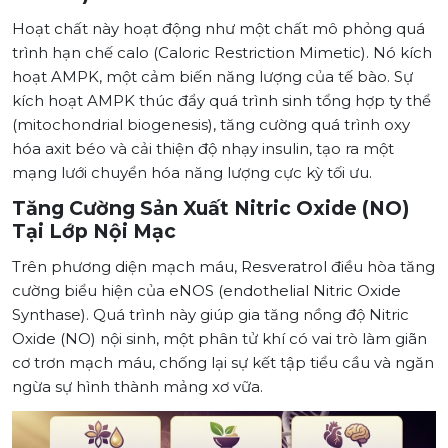
Hoạt chất này hoạt động như một chất mô phỏng quá
trình hạn chế calo (Caloric Restriction Mimetic). Nó kích
hoạt AMPK, một cảm biến năng lượng của tế bào. Sự
kích hoạt AMPK thúc đẩy quá trình sinh tổng hợp ty thể
(mitochondrial biogenesis), tăng cường quá trình oxy
hóa axit béo và cải thiện độ nhạy insulin, tạo ra một
mạng lưới chuyển hóa năng lượng cực kỳ tối ưu.
Tăng Cường Sản Xuất Nitric Oxide (NO)
Tại Lớp Nội Mạc
Trên phương diện mạch máu, Resveratrol điều hòa tăng
cường biểu hiện của eNOS (endothelial Nitric Oxide
Synthase). Quá trình này giúp gia tăng nồng độ Nitric
Oxide (NO) nội sinh, một phân tử khí có vai trò làm giãn
cơ trơn mạch máu, chống lại sự kết tập tiểu cầu và ngăn
ngừa sự hình thành mảng xơ vữa.