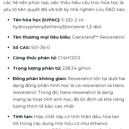
các hệ nền phức tạp, việc thấu hiểu cấu trúc hóa học là
yếu tố tiên quyết đối với bất kỳ nhà nghiên cứu R&D nào.
Tên hóa học (IUPAC):
5-[(E)-2-(4-
hydroxyphenyl)ethenyl]benzene-1,3-diol.
Tên thương mại tiêu biểu:
Graceland™ Resveratrol.
Số CAS:
501-36-0.
Công thức phân tử:
C14​H12​O3​.
Trọng lượng phân tử:
228.24 g/mol.
Đồng phân không gian:
Resveratrol tồn tại dưới hai
dạng đồng phân hình học là
cis-resveratrol
và
trans-
resveratrol
. Trong đó,
trans-resveratrol
là dạng
mang lại hoạt tính sinh học, độ ổn định và khả năng
tương thích tế bào cao nhất.
Tính tan:
Hợp chất này có tính thân dầu, hòa tan
tốt trong các dung môi hữu cơ như ethanol,