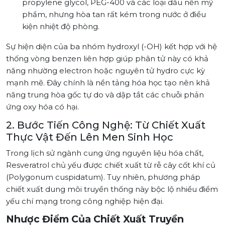
propylene glycol, PEG-400 và các loại dầu nền mỹ
phẩm, nhưng hòa tan rất kém trong nước ở điều
kiện nhiệt độ phòng.
Sự hiện diện của ba nhóm hydroxyl (-OH) kết hợp với hệ
thống vòng benzen liên hợp giúp phân tử này có khả
năng nhường electron hoặc nguyên tử hydro cực kỳ
mạnh mẽ. Đây chính là nền tảng hóa học tạo nên khả
năng trung hòa gốc tự do và dập tắt các chuỗi phản
ứng oxy hóa có hại.
2. Bước Tiến Công Nghệ: Từ Chiết Xuất
Thực Vật Đến Lên Men Sinh Học
Trong lịch sử ngành cung ứng nguyên liệu hóa chất,
Resveratrol chủ yếu được chiết xuất từ rễ cây cốt khí củ
(Polygonum cuspidatum). Tuy nhiên, phương pháp
chiết xuất dung môi truyền thống này bộc lộ nhiều điểm
yếu chí mạng trong công nghiệp hiện đại.
Nhược Điểm Của Chiết Xuất Truyền