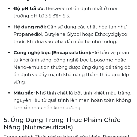
Độ pH tối ưu:
Resveratrol ổn định nhất ở môi
trường pH từ 3.5 đến 5.5.
Hệ dung môi:
Cần sử dụng các chất hòa tan như
Propanediol, Butylene Glycol hoặc Ethoxydiglycol
trước khi đưa vào pha dầu của hệ nhũ tương.
Công nghệ bọc (Encapsulation):
Để bảo vệ phân
tử khỏi ánh sáng, công nghệ bọc Liposome hoặc
Nano-emulsion thường được ứng dụng để tăng độ
ổn định và đẩy mạnh khả năng thẩm thấu qua lớp
sừng.
Màu sắc:
Nhờ tính chất là bột tinh khiết màu trắng,
nguyên liệu từ quá trình lên men hoàn toàn không
làm xỉn màu nền kem dưỡng.
5. Ứng Dụng Trong Thực Phẩm Chức
Năng (Nutraceuticals)
Trong ngành Thực phẩm bảo vệ sức khỏe, Resveratrol