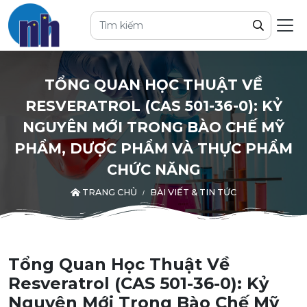
TỔNG QUAN HỌC THUẬT VỀ
RESVERATROL (CAS 501-36-0): KỶ
NGUYÊN MỚI TRONG BÀO CHẾ MỸ
PHẨM, DƯỢC PHẨM VÀ THỰC PHẨM
CHỨC NĂNG
TRANG CHỦ
BÀI VIẾT & TIN TỨC
Tổng Quan Học Thuật Về
Resveratrol (CAS 501-36-0): Kỷ
Nguyên Mới Trong Bào Chế Mỹ