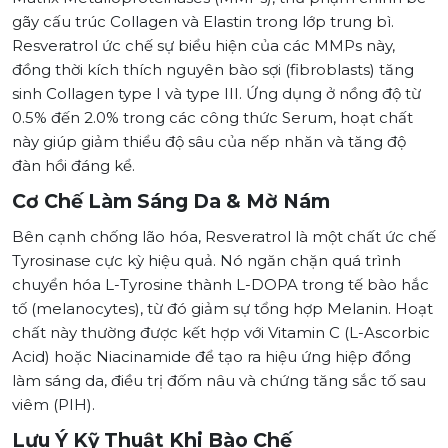
gãy cấu trúc Collagen và Elastin trong lớp trung bì.
Resveratrol ức chế sự biểu hiện của các MMPs này,
đồng thời kích thích nguyên bào sợi (fibroblasts) tăng
sinh Collagen type I và type III. Ứng dụng ở nồng độ từ
0.5% đến 2.0% trong các công thức Serum, hoạt chất
này giúp giảm thiểu độ sâu của nếp nhăn và tăng độ
đàn hồi đáng kể.
Cơ Chế Làm Sáng Da & Mờ Nám
Bên cạnh chống lão hóa, Resveratrol là một chất ức chế
Tyrosinase cực kỳ hiệu quả. Nó ngăn chặn quá trình
chuyển hóa L-Tyrosine thành L-DOPA trong tế bào hắc
tố (melanocytes), từ đó giảm sự tổng hợp Melanin. Hoạt
chất này thường được kết hợp với Vitamin C (L-Ascorbic
Acid) hoặc Niacinamide để tạo ra hiệu ứng hiệp đồng
làm sáng da, điều trị đốm nâu và chứng tăng sắc tố sau
viêm (PIH).
Lưu Ý Kỹ Thuật Khi Bào Chế