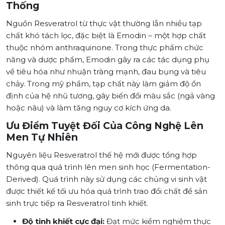
Thống
Nguồn Resveratrol từ thực vật thường lẫn nhiều tạp
chất khó tách lọc, đặc biệt là Emodin – một hợp chất
thuộc nhóm anthraquinone. Trong thực phẩm chức
năng và dược phẩm, Emodin gây ra các tác dụng phụ
về tiêu hóa như nhuận tràng mạnh, đau bụng và tiêu
chảy. Trong mỹ phẩm, tạp chất này làm giảm độ ổn
định của hệ nhũ tương, gây biến đổi màu sắc (ngả vàng
hoặc nâu) và làm tăng nguy cơ kích ứng da.
Ưu Điểm Tuyệt Đối Của Công Nghệ Lên
Men Tự Nhiên
Nguyên liệu Resveratrol thế hệ mới được tổng hợp
thông qua quá trình lên men sinh học (Fermentation-
Derived). Quá trình này sử dụng các chủng vi sinh vật
được thiết kế tối ưu hóa quá trình trao đổi chất để sản
sinh trực tiếp ra Resveratrol tinh khiết.
Độ tinh khiết cực đại:
Đạt mức kiểm nghiệm thực