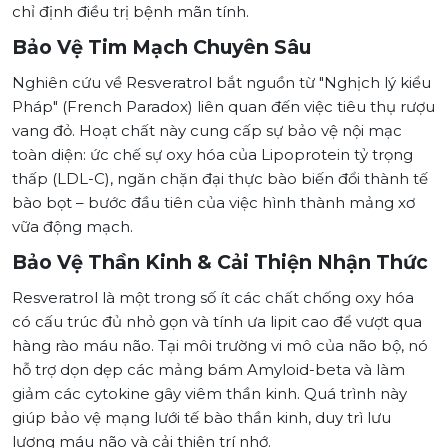
chỉ định điều trị bệnh mãn tính.
Bảo Vệ Tim Mạch Chuyên Sâu
Nghiên cứu về Resveratrol bắt nguồn từ "Nghịch lý kiểu
Pháp" (French Paradox) liên quan đến việc tiêu thụ rượu
vang đỏ. Hoạt chất này cung cấp sự bảo vệ nội mạc
toàn diện: ức chế sự oxy hóa của Lipoprotein tỷ trọng
thấp (LDL-C), ngăn chặn đại thực bào biến đổi thành tế
bào bọt – bước đầu tiên của việc hình thành mảng xơ
vữa động mạch.
Bảo Vệ Thần Kinh & Cải Thiện Nhận Thức
Resveratrol là một trong số ít các chất chống oxy hóa
có cấu trúc đủ nhỏ gọn và tính ưa lipit cao để vượt qua
hàng rào máu não. Tại môi trường vi mô của não bộ, nó
hỗ trợ dọn dẹp các mảng bám Amyloid-beta và làm
giảm các cytokine gây viêm thần kinh. Quá trình này
giúp bảo vệ mạng lưới tế bào thần kinh, duy trì lưu
lượng máu não và cải thiện trí nhớ.