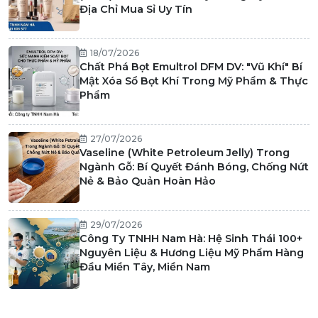
Địa Chỉ Mua Sỉ Uy Tín
18/07/2026
Chất Phá Bọt Emultrol DFM DV: "Vũ Khí" Bí
Mật Xóa Sổ Bọt Khí Trong Mỹ Phẩm & Thực
Phẩm
27/07/2026
Vaseline (White Petroleum Jelly) Trong
Ngành Gỗ: Bí Quyết Đánh Bóng, Chống Nứt
Nẻ & Bảo Quản Hoàn Hảo
29/07/2026
Công Ty TNHH Nam Hà: Hệ Sinh Thái 100+
Nguyên Liệu & Hương Liệu Mỹ Phẩm Hàng
Đầu Miền Tây, Miền Nam