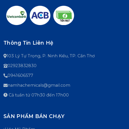
Thông Tin Liên Hệ
103 Lý Tự Trọng, P. Ninh Kiều, TP. Cần Thơ
02923832830
0941606577
namhachemicals@gmail.com
Cả tuần từ 07h30 đến 17h00
SẢN PHẨM BÁN CHẠY