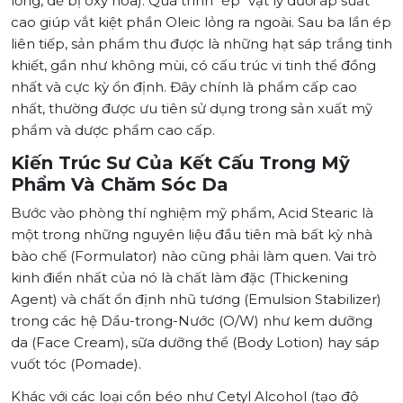
lỏng, dễ bị oxy hóa). Quá trình "ép" vật lý dưới áp suất
cao giúp vắt kiệt phần Oleic lỏng ra ngoài. Sau ba lần ép
liên tiếp, sản phẩm thu được là những hạt sáp trắng tinh
khiết, gần như không mùi, có cấu trúc vi tinh thể đồng
nhất và cực kỳ ổn định. Đây chính là phẩm cấp cao
nhất, thường được ưu tiên sử dụng trong sản xuất mỹ
phẩm và dược phẩm cao cấp.
Kiến Trúc Sư Của Kết Cấu Trong Mỹ
Phẩm Và Chăm Sóc Da
Bước vào phòng thí nghiệm mỹ phẩm, Acid Stearic là
một trong những nguyên liệu đầu tiên mà bất kỳ nhà
bào chế (Formulator) nào cũng phải làm quen. Vai trò
kinh điển nhất của nó là chất làm đặc (Thickening
Agent) và chất ổn định nhũ tương (Emulsion Stabilizer)
trong các hệ Dầu-trong-Nước (O/W) như kem dưỡng
da (Face Cream), sữa dưỡng thể (Body Lotion) hay sáp
vuốt tóc (Pomade).
Khác với các loại cồn béo như Cetyl Alcohol (tạo độ