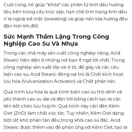
Cuối cùng, nó giúp "khóa" các phân tử tinh dầu hương
liệu bên trong cấu trúc sáp, hạn chế tình trạng tinh dầu
rỉ ra ngoài bề mặt (sweating) và giúp nến tỏa hương đều
đặn hơn khi đốt.
Sức Mạnh Thầm Lặng Trong Công
Nghiệp Cao Su Và Nhựa
Trong các nhà máy sản xuất công nghiệp nặng, Acid
Stearic hiện diện ở những nơi bạn ít ngờ tới nhất. Trong
công nghiệp sản xuất lốp xe ô tô, đế giày và các cấu
kiện cao su, Acid Stearic đóng vai trò là Chất kích hoạt
lưu hóa (Vulcanization Activator) và Chất phân tán.
Quá trình lưu hóa là quá trình biến cao su thô dính và
yếu thành cao su dai và đàn hồi bằng cách tạo ra các
liên kết chéo lưu huỳnh. Quá trình này cần đến Kẽm
Oxit (ZnO) làm chất xúc tác. Tuy nhiên, Kẽm Oxit dạng
bột rất khó phân tán đều trong khối cao su đặc. Acid
Stearic được thêm vào để phản ứng với Kẽm Oxit, tạo ra