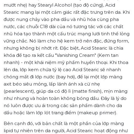
mướt nhẹ) hay Stearyl Alcohol (tạo độ cứng), Acid
Stearic mang lại một cảm giác rất đặc trưng trên da. Khi
được nung chảy vào pha dầu và nhũ hóa cùng pha
nước, các chuỗi C18 dài của nó tương tác với các chất
nhũ hóa tạo thành một cấu trúc mạng lưới tinh thể lỏng
vững chắc. Nó làm cho hệ kem trở nên đặc, đứng form,
nhưng không bị nhớt rít. Đặc biệt, Acid Stearic là chìa
khóa để tạo ra kết cấu "Vanishing Cream" (Kem tan
nhanh) - một khái niệm mỹ phẩm huyền thoại. Khi thoa
lên da, lớp kem chứa tỷ lệ cao Acid Stearic sẽ nhanh
chóng mất đi lớp nước (bay hơi), để lại một lớp màng
axit béo siêu mỏng, lấp lánh ánh xà cừ nhẹ
(pearlescent), giúp da có độ lì (matte finish), mịn màng
như nhung và hoàn toàn không bóng dầu. Đây là lý do
nó luôn được ưu ái trong các sản phẩm dành cho da
dầu hoặc làm lớp lót trang điểm (makeup primer).
Bên cạnh đó, với bản chất là một phần của lớp màng
lipid tự nhiên trên da người, Acid Stearic hoạt động như