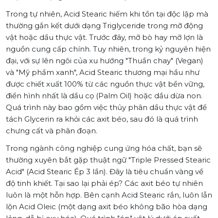
Trong tự nhiên, Acid Stearic hiếm khi tồn tại độc lập mà
thường gắn kết dưới dạng Triglyceride trong mỡ động
vật hoặc dầu thực vật. Trước đây, mỡ bò hay mỡ lợn là
nguồn cung cấp chính. Tuy nhiên, trong kỷ nguyên hiện
đại, với sự lên ngôi của xu hướng "Thuần chay" (Vegan)
và "Mỹ phẩm xanh", Acid Stearic thương mại hầu như
được chiết xuất 100% từ các nguồn thực vật bền vững,
điển hình nhất là dầu cọ (Palm Oil) hoặc dầu dừa non.
Quá trình này bao gồm việc thủy phân dầu thực vật để
tách Glycerin ra khỏi các axit béo, sau đó là quá trình
chưng cất và phân đoạn.
Trong ngành công nghiệp cung ứng hóa chất, bạn sẽ
thường xuyên bắt gặp thuật ngữ "Triple Pressed Stearic
Acid" (Acid Stearic Ép 3 lần). Đây là tiêu chuẩn vàng về
độ tinh khiết. Tại sao lại phải ép? Các axit béo tự nhiên
luôn là một hỗn hợp. Bên cạnh Acid Stearic rắn, luôn lẫn
lộn Acid Oleic (một dạng axit béo không bão hòa dạng