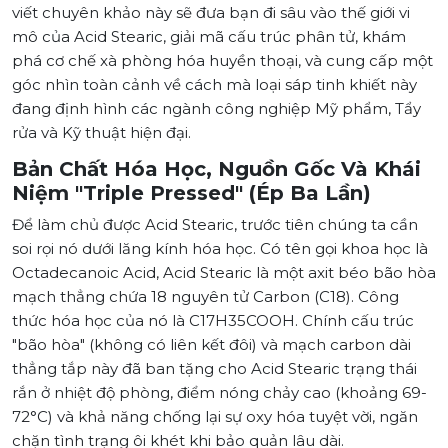
viết chuyên khảo này sẽ đưa bạn đi sâu vào thế giới vi
mô của Acid Stearic, giải mã cấu trúc phân tử, khám
phá cơ chế xà phòng hóa huyền thoại, và cung cấp một
góc nhìn toàn cảnh về cách mà loại sáp tinh khiết này
đang định hình các ngành công nghiệp Mỹ phẩm, Tẩy
rửa và Kỹ thuật hiện đại.
Bản Chất Hóa Học, Nguồn Gốc Và Khái
Niệm "Triple Pressed" (Ép Ba Lần)
Để làm chủ được Acid Stearic, trước tiên chúng ta cần
soi rọi nó dưới lăng kính hóa học. Có tên gọi khoa học là
Octadecanoic Acid, Acid Stearic là một axit béo bão hòa
mạch thẳng chứa 18 nguyên tử Carbon (C18). Công
thức hóa học của nó là C17H35COOH. Chính cấu trúc
"bão hòa" (không có liên kết đôi) và mạch carbon dài
thẳng tắp này đã ban tặng cho Acid Stearic trạng thái
rắn ở nhiệt độ phòng, điểm nóng chảy cao (khoảng 69-
72°C) và khả năng chống lại sự oxy hóa tuyệt vời, ngăn
chặn tình trạng ôi khét khi bảo quản lâu dài.