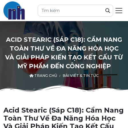
ACID STEARIC (SÁP C18): CẨM NANG
TOÀN THƯ VỀ ĐA NĂNG HÓA HỌC
VÀ GIẢI PHÁP KIẾN TẠO KẾT CẤU TỪ
MỸ PHẨM ĐẾN CÔNG NGHIỆP
TRANG CHỦ
BÀI VIẾT & TIN TỨC
Acid Stearic (Sáp C18): Cẩm Nang
Toàn Thư Về Đa Năng Hóa Học
Và Giải Pháp Kiến Tạo Kết Cấu