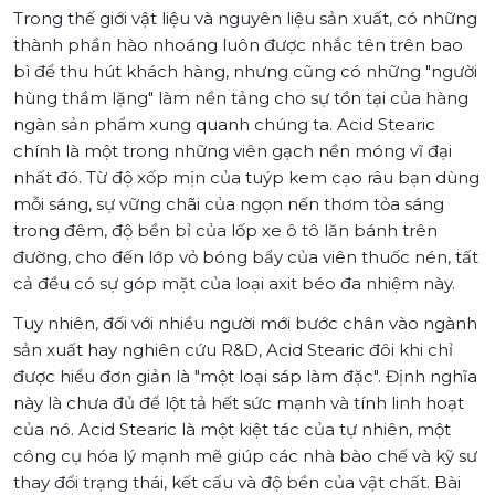
Trong thế giới vật liệu và nguyên liệu sản xuất, có những
thành phần hào nhoáng luôn được nhắc tên trên bao
bì để thu hút khách hàng, nhưng cũng có những "người
hùng thầm lặng" làm nền tảng cho sự tồn tại của hàng
ngàn sản phẩm xung quanh chúng ta. Acid Stearic
chính là một trong những viên gạch nền móng vĩ đại
nhất đó. Từ độ xốp mịn của tuýp kem cạo râu bạn dùng
mỗi sáng, sự vững chãi của ngọn nến thơm tỏa sáng
trong đêm, độ bền bỉ của lốp xe ô tô lăn bánh trên
đường, cho đến lớp vỏ bóng bẩy của viên thuốc nén, tất
cả đều có sự góp mặt của loại axit béo đa nhiệm này.
Tuy nhiên, đối với nhiều người mới bước chân vào ngành
sản xuất hay nghiên cứu R&D, Acid Stearic đôi khi chỉ
được hiểu đơn giản là "một loại sáp làm đặc". Định nghĩa
này là chưa đủ để lột tả hết sức mạnh và tính linh hoạt
của nó. Acid Stearic là một kiệt tác của tự nhiên, một
công cụ hóa lý mạnh mẽ giúp các nhà bào chế và kỹ sư
thay đổi trạng thái, kết cấu và độ bền của vật chất. Bài