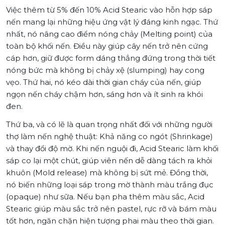
Việc thêm từ 5% đến 10% Acid Stearic vào hỗn hợp sáp
nến mang lại những hiệu ứng vật lý đáng kinh ngạc. Thứ
nhất, nó nâng cao điểm nóng chảy (Melting point) của
toàn bộ khối nến. Điều này giúp cây nến trở nên cứng
cáp hơn, giữ được form dáng thẳng đứng trong thời tiết
nóng bức mà không bị chảy xệ (slumping) hay cong
vẹo. Thứ hai, nó kéo dài thời gian cháy của nến, giúp
ngọn nến cháy chậm hơn, sáng hơn và ít sinh ra khói
đen.
Thứ ba, và có lẽ là quan trọng nhất đối với những người
thợ làm nến nghệ thuật: Khả năng co ngót (Shrinkage)
và thay đổi độ mờ. Khi nến nguội đi, Acid Stearic làm khối
sáp co lại một chút, giúp viên nến dễ dàng tách ra khỏi
khuôn (Mold release) mà không bị sứt mẻ. Đồng thời,
nó biến những loại sáp trong mờ thành màu trắng đục
(opaque) như sữa. Nếu bạn pha thêm màu sắc, Acid
Stearic giúp màu sắc trở nên pastel, rực rỡ và bám màu
tốt hơn, ngăn chặn hiện tượng phai màu theo thời gian.