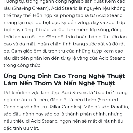
Tương tự, trong ngành công nghiệp sản xuất Kem cạo
râu (Shaving Cream), Acid Stearic là nguyên liệu không
thể thay thế. Hỗn hợp xà phòng tạo ra từ Acid Stearic
mang lại một lớp bọt cực kỳ bền vững, dày và xốp. Lớp
bọt này nâng đỡ các sợi râu, làm mềm lớp sừng, đồng
thời tạo ra một lớp đệm bôi trơn hoàn hảo giữa lưỡi dao
cạo và da mặt, ngăn chặn tình trạng xước xát và đỏ rát
da. Cảm giác êm ái, trơn tru của những tuýp kem cạo
râu đắt tiền phần lớn đến từ tỷ lệ vàng của Acid Stearic
trong công thức.
Ứng Dụng Đỉnh Cao Trong Nghệ Thuật
Làm Nến Thơm Và Nến Nghệ Thuật
Rời khỏi lĩnh vực làm đẹp, Acid Stearic là "bảo bối" trong
ngành sản xuất nến, đặc biệt là nến thơm (Scented
Candles) và nến trụ (Pillar Candles). Mặc dù sáp Paraffin,
sáp đậu nành hay sáp cọ là thành phần chính, nhưng
nếu thiếu đi Acid Stearic, ngọn nến sẽ mất đi rất nhiều
đặc tính ưu việt.