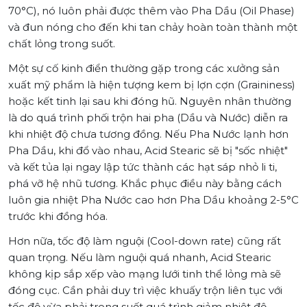
70°C), nó luôn phải được thêm vào Pha Dầu (Oil Phase)
và đun nóng cho đến khi tan chảy hoàn toàn thành một
chất lỏng trong suốt.
Một sự cố kinh điển thường gặp trong các xưởng sản
xuất mỹ phẩm là hiện tượng kem bị lợn cợn (Graininess)
hoặc kết tinh lại sau khi đóng hũ. Nguyên nhân thường
là do quá trình phối trộn hai pha (Dầu và Nước) diễn ra
khi nhiệt độ chưa tương đồng. Nếu Pha Nước lạnh hơn
Pha Dầu, khi đổ vào nhau, Acid Stearic sẽ bị "sốc nhiệt"
và kết tủa lại ngay lập tức thành các hạt sáp nhỏ li ti,
phá vỡ hệ nhũ tương. Khắc phục điều này bằng cách
luôn gia nhiệt Pha Nước cao hơn Pha Dầu khoảng 2-5°C
trước khi đồng hóa.
Hơn nữa, tốc độ làm nguội (Cool-down rate) cũng rất
quan trọng. Nếu làm nguội quá nhanh, Acid Stearic
không kịp sắp xếp vào mạng lưới tinh thể lỏng mà sẽ
đóng cục. Cần phải duy trì việc khuấy trộn liên tục với
tốc độ vừa phải trong suốt quá trình giảm nhiệt độ