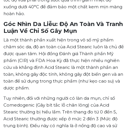
xuống dưới 40°C để đảm bảo một chất kem mịn màng
hoàn hảo.
Góc Nhìn Da Liễu: Độ An Toàn Và Tranh
Luận Về Chỉ Số Gây Mụn
Là một thành phần xuất hiện trong vô số mỹ phẩm
chăm sóc da, độ an toàn của Acid Stearic luôn là chủ đề
được quan tâm. Hội đồng Đánh giá Thành phần Mỹ
phẩm (CIR) và FDA Hoa Kỳ đã thực hiện nhiều nghiên
cứu và khẳng định Acid Stearic là một thành phần an
toàn, không gây độc tính, không gây đột biến gen và an
toàn để sử dụng trong thực phẩm (như kẹo cao su) và
dược phẩm.
Tuy nhiên, đối với những người có làn da mụn, chỉ số
Comedogenic (Gây bít tắc lỗ chân lông) của Acid
Stearic thường bị hiểu lầm. Trên thang đo từ 0 đến 5,
Acid Stearic thường được xếp ở mức 2 đến 3 (Mức độ
trung bình). Điều này có nghĩa là ở nồng độ cao và sử