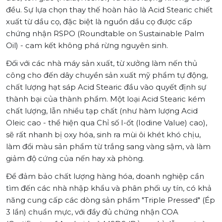
đều. Sự lựa chọn thay thế hoàn hảo là Acid Stearic chiết
xuất từ dầu cọ, đặc biệt là nguồn dầu cọ được cấp
chứng nhận RSPO (Roundtable on Sustainable Palm
Oil) - cam kết không phá rừng nguyên sinh.
Đối với các nhà máy sản xuất, từ xưởng làm nến thủ
công cho đến dây chuyền sản xuất mỹ phẩm tự động,
chất lượng hạt sáp Acid Stearic đầu vào quyết định sự
thành bại của thành phẩm. Một loại Acid Stearic kém
chất lượng, lẫn nhiều tạp chất (như hàm lượng Acid
Oleic cao - thể hiện qua Chỉ số I-ốt (Iodine Value) cao),
sẽ rất nhanh bị oxy hóa, sinh ra mùi ôi khét khó chịu,
làm đổi màu sản phẩm từ trắng sang vàng sậm, và làm
giảm độ cứng của nến hay xà phòng.
Để đảm bảo chất lượng hàng hóa, doanh nghiệp cần
tìm đến các nhà nhập khẩu và phân phối uy tín, có khả
năng cung cấp các dòng sản phẩm "Triple Pressed" (Ép
3 lần) chuẩn mực, với đầy đủ chứng nhận COA