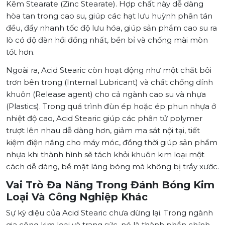
Kẽm Stearate (Zinc Stearate). Hợp chất này dễ dàng
hòa tan trong cao su, giúp các hạt lưu huỳnh phân tán
đều, đẩy nhanh tốc độ lưu hóa, giúp sản phẩm cao su ra
lò có độ đàn hồi đồng nhất, bền bỉ và chống mài mòn
tốt hơn.
Ngoài ra, Acid Stearic còn hoạt động như một chất bôi
trơn bên trong (Internal Lubricant) và chất chống dính
khuôn (Release agent) cho cả ngành cao su và nhựa
(Plastics). Trong quá trình đùn ép hoặc ép phun nhựa ở
nhiệt độ cao, Acid Stearic giúp các phân tử polymer
trượt lên nhau dễ dàng hơn, giảm ma sát nội tại, tiết
kiệm điện năng cho máy móc, đồng thời giúp sản phẩm
nhựa khi thành hình sẽ tách khỏi khuôn kim loại một
cách dễ dàng, bề mặt láng bóng mà không bị trầy xước.
Vai Trò Đa Năng Trong Đánh Bóng Kim
Loại Và Công Nghiệp Khác
Sự kỳ diệu của Acid Stearic chưa dừng lại. Trong ngành
gia công kim loại và trang sức, nó là thành phần chính