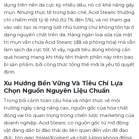
dụng trên nền da cực kỳ nhiều dầu, nó có khả năng gây
mụn. Nhưng thực tế trong bào chế, Acid Stearic thường
chỉ chiếm một tỷ lệ nhỏ (từ 1% đến 5%), và nó tham gia
vào việc tạo ra mạng lưới nhũ tương chứ không tồn tại ở
dạng nguyên chất trên da. Hàng ngàn loại sữa rửa mặt
trị mụn vẫn chứa Acid Stearic (đã xà phòng hóa) mà vẫn
làm sạch da cực tốt. Vì vậy, người tiêu dùng không cần
quá hoang mang khi thấy tên thành phần này trên bao
bì sản phẩm, bởi công thức tổng thể mới là yếu tố quyết
định.
Xu Hướng Bền Vững Và Tiêu Chí Lựa
Chọn Nguồn Nguyên Liệu Chuẩn
Trong bối cảnh toàn cầu hóa và nhận thức về môi
trường ngày càng nâng cao, nguồn gốc của hóa chất
đóng vai trò quan trọng trong chiến lược marketing của
doanh nghiệp. Acid Stearic có nguồn gốc từ mỡ động
vật đang dần bị đào thải do liên quan đến vấn đề đạo
đức, tôn giáo (Halal/Kosher) và chất lượng không đồng