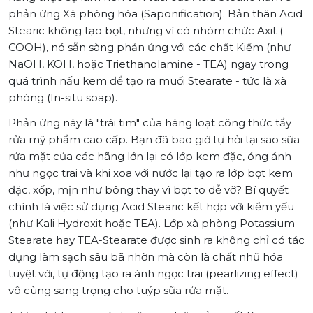
phản ứng Xà phòng hóa (Saponification). Bản thân Acid
Stearic không tạo bọt, nhưng vì có nhóm chức Axit (-
COOH), nó sẵn sàng phản ứng với các chất Kiềm (như
NaOH, KOH, hoặc Triethanolamine - TEA) ngay trong
quá trình nấu kem để tạo ra muối Stearate - tức là xà
phòng (In-situ soap).
Phản ứng này là "trái tim" của hàng loạt công thức tẩy
rửa mỹ phẩm cao cấp. Bạn đã bao giờ tự hỏi tại sao sữa
rửa mặt của các hãng lớn lại có lớp kem đặc, óng ánh
như ngọc trai và khi xoa với nước lại tạo ra lớp bọt kem
đặc, xốp, mịn như bông thay vì bọt to dễ vỡ? Bí quyết
chính là việc sử dụng Acid Stearic kết hợp với kiềm yếu
(như Kali Hydroxit hoặc TEA). Lớp xà phòng Potassium
Stearate hay TEA-Stearate được sinh ra không chỉ có tác
dụng làm sạch sâu bã nhờn mà còn là chất nhũ hóa
tuyệt vời, tự động tạo ra ánh ngọc trai (pearlizing effect)
vô cùng sang trọng cho tuýp sữa rửa mặt.