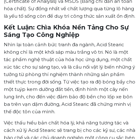
(Certificate of Analysis) và MSDS (Bảng chỉ dẫn an toàn
hóa chất). Sự đồng nhất về chất lượng qua từng lô hàng
là yếu tố sống còn để duy trì công thức sản xuất ổn định.
Kết Luận: Chìa Khóa Nền Tảng Cho Sự
Sáng Tạo Công Nghiệp
Nhìn lại toàn cảnh bức tranh đa ngành, Acid Stearic
không chỉ là một khối sáp màu trắng vô tri. Nó là một
tác phẩm nghệ thuật của hóa học ứng dụng, một chất
xúc tác cho sự sáng tạo, và là cầu nối vật lý biến những ý
tưởng từ phòng thí nghiệm thành những sản phẩm
thiết thực trong đời sống. Từ việc tạo ra độ bóng bẩy cho
một tuýp kem dưỡng đắt tiền, định hình một cây nến
lung linh, cho đến việc đảm bảo độ bền cho lốp xe bôn
ba trên vạn dặm đường, Acid Stearic đã chứng minh vị
thế độc tôn của mình.
Việc thấu hiểu bản chất hóa lý, khả năng tương tác và
cách xử lý Acid Stearic sẽ trang bị cho các kỹ sư, các nhà
bào chế và các chủ doanh nghiệp một công cụ sắc bén