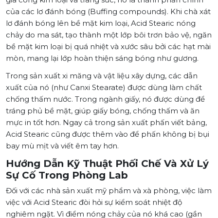
của các lơ đánh bóng (Buffing compounds). Khi chà xát
lơ đánh bóng lên bề mặt kim loại, Acid Stearic nóng
chảy do ma sát, tạo thành một lớp bôi trơn bảo vệ, ngăn
bề mặt kim loại bị quá nhiệt và xước sâu bởi các hạt mài
mòn, mang lại lớp hoàn thiện sáng bóng như gương.
Trong sản xuất xi măng và vật liệu xây dựng, các dẫn
xuất của nó (như Canxi Stearate) được dùng làm chất
chống thấm nước. Trong ngành giấy, nó được dùng để
tráng phủ bề mặt, giúp giấy bóng, chống thấm và ăn
mực in tốt hơn. Ngay cả trong sản xuất phấn viết bảng,
Acid Stearic cũng được thêm vào để phấn không bị bụi
bay mù mịt và viết êm tay hơn.
Hướng Dẫn Kỹ Thuật Phối Chế Và Xử Lý
Sự Cố Trong Phòng Lab
Đối với các nhà sản xuất mỹ phẩm và xà phòng, việc làm
việc với Acid Stearic đòi hỏi sự kiểm soát nhiệt độ
nghiêm ngặt. Vì điểm nóng chảy của nó khá cao (gần