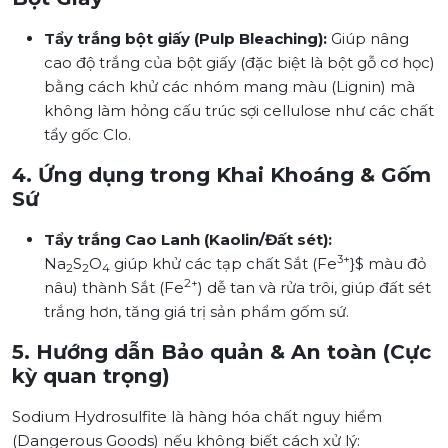
Tẩy trắng bột giấy (Pulp Bleaching):
Giúp nâng
cao độ trắng của bột giấy (đặc biệt là bột gỗ cơ học)
bằng cách khử các nhóm mang màu (Lignin) mà
không làm hỏng cấu trúc sợi cellulose như các chất
tẩy gốc Clo.
4. Ứng dụng trong Khai Khoáng & Gốm
Sứ
Tẩy trắng Cao Lanh (Kaolin/Đất sét):
3+
Na
S
O
giúp khử các tạp chất Sắt (Fe
}$ màu đỏ
2
2
4
2+
nâu) thành Sắt (Fe
) dễ tan và rửa trôi, giúp đất sét
trắng hơn, tăng giá trị sản phẩm gốm sứ.
5. Hướng dẫn Bảo quản & An toàn (Cực
kỳ quan trọng)
Sodium Hydrosulfite là hàng hóa chất nguy hiểm
(Dangerous Goods) nếu không biết cách xử lý: