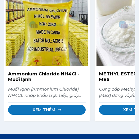
Ammonium Chloride NH4Cl -
METHYL ESTER 
Muối lạnh
MES
Muối lạnh (Ammonium Chloride)
Cung cấp Methyl E
NH4CL nhập khẩu trực tiếp, giấy
(MES) dạng vảy/bộ
chứng nhận, giấy tờ đầy đủ.
động bề mặt Anion
rửa mạnh trong nư
XEM THÊM
XEM T
da tay, giá rẻ thay
Nam Hà Chemical