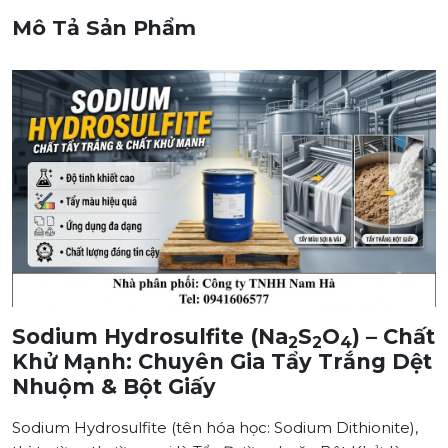
Mô Tả Sản Phẩm
Sodium Hydrosulfite (Na
S
O
) – Chất
2
2
4
Khử Mạnh: Chuyên Gia Tẩy Trắng Dệt
Nhuộm & Bột Giấy
Sodium Hydrosulfite (tên hóa học: Sodium Dithionite),