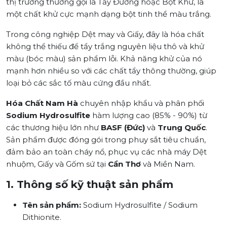
thị trường thường gọi là Tẩy Đường hoặc Bột Khử, là
một chất khử cực mạnh dạng bột tinh thể màu trắng.
Trong công nghiệp Dệt may và Giấy, đây là hóa chất
không thể thiếu để tẩy trắng nguyên liệu thô và khử
màu (bóc màu) sản phẩm lỗi. Khả năng khử của nó
mạnh hơn nhiều so với các chất tẩy thông thường, giúp
loại bỏ các sắc tố màu cứng đầu nhất.
Hóa Chất Nam Hà
chuyên nhập khẩu và phân phối
Sodium Hydrosulfite
hàm lượng cao (85% - 90%) từ
các thương hiệu lớn như
BASF (Đức)
và
Trung Quốc
.
Sản phẩm được đóng gói trong phuy sắt tiêu chuẩn,
đảm bảo an toàn cháy nổ, phục vụ các nhà máy Dệt
nhuộm, Giấy và Gốm sứ tại
Cần Thơ
và Miền Nam.
1. Thông số kỹ thuật sản phẩm
Tên sản phẩm:
Sodium Hydrosulfite / Sodium
Dithionite.