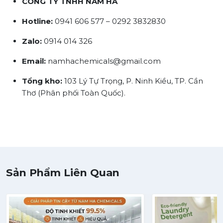
CÔNG TY TNHH NAM HÀ
Hotline:
0941 606 577 – 0292 3832830
Zalo:
0914 014 326
Email:
namhachemicals@gmail.com
Tổng kho:
103 Lý Tự Trọng, P. Ninh Kiều, TP. Cần
Thơ (Phân phối Toàn Quốc).
Sản Phẩm Liên Quan