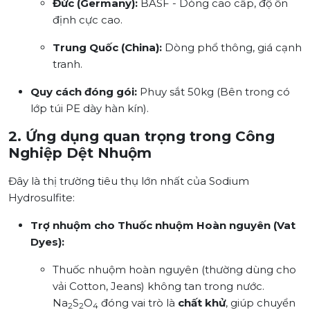
Đức (Germany):
BASF -
Dòng cao cấp, độ ổn
định cực cao.
Trung Quốc (China):
Dòng phổ thông, giá cạnh
tranh.
Quy cách đóng gói:
Phuy sắt 50kg (Bên trong có
lớp túi PE dày hàn kín).
2. Ứng dụng quan trọng trong Công
Nghiệp Dệt Nhuộm
Đây là thị trường tiêu thụ lớn nhất của Sodium
Hydrosulfite:
Trợ nhuộm cho Thuốc nhuộm Hoàn nguyên (Vat
Dyes):
Thuốc nhuộm hoàn nguyên (thường dùng cho
vải Cotton, Jeans) không tan trong nước.
Na
S
O
đóng vai trò là
chất khử
, giúp chuyển
2
2
4