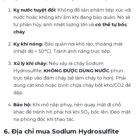
Kỵ nước tuyệt đối:
Không để sản phẩm tiếp xúc với
nước hoặc không khí ẩm khi đang bảo quản. Nó sẽ
tự phân hủy, sinh nhiệt lượng lớn và
có thể tự bốc
cháy
.
Kỵ khí nóng:
Bảo quản nơi khô ráo, thoáng mát
(nhiệt độ < 50°C). Tránh ánh nắng trực tiếp.
Xử lý khi cháy:
Nếu xảy ra cháy Sodium
Hydrosulfite,
KHÔNG ĐƯỢC DÙNG NƯỚC
phun
trực tiếp vào đám cháy (sẽ làm cháy to hơn). Phải
dùng cát khô hoặc bình chữa cháy bột khô/CO2 để
dập.
Bảo hộ:
Khi mở nắp phuy, nên quay mặt đi chỗ
khác để tránh hít phải hơi khí SO
bốc lên. Đeo mặt
2
nạ phòng độc khi thao tác.
6. Địa chỉ mua Sodium Hydrosulfite