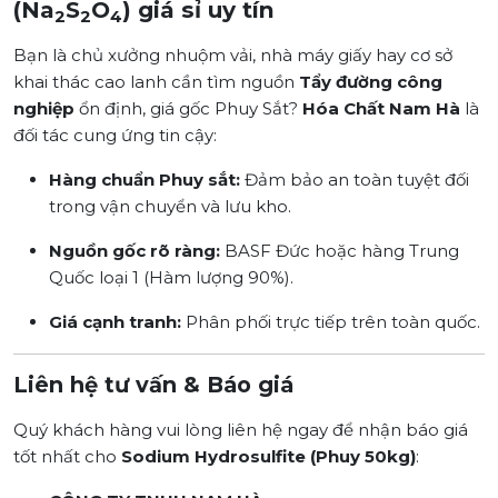
(Na
S
O
) giá sỉ uy tín
2
2
4
Bạn là chủ xưởng nhuộm vải, nhà máy giấy hay cơ sở
khai thác cao lanh cần tìm nguồn
Tẩy đường công
nghiệp
ổn định, giá gốc Phuy Sắt?
Hóa Chất Nam Hà
là
đối tác cung ứng tin cậy:
Hàng chuẩn Phuy sắt:
Đảm bảo an toàn tuyệt đối
trong vận chuyển và lưu kho.
Nguồn gốc rõ ràng:
BASF Đức hoặc hàng Trung
Quốc loại 1 (Hàm lượng 90%).
Giá cạnh tranh:
Phân phối trực tiếp trên toàn quốc.
Liên hệ tư vấn & Báo giá
Quý khách hàng vui lòng liên hệ ngay để nhận báo giá
tốt nhất cho
Sodium Hydrosulfite (Phuy 50kg)
: