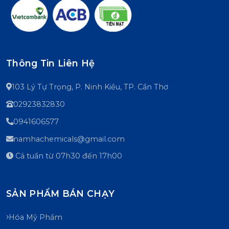
Thông Tin Liên Hệ
103 Lý Tự Trọng, P. Ninh Kiều, TP. Cần Thơ
02923832830
0941606577
namhachemicals@gmail.com
Cả tuần từ 07h30 đến 17h00
SẢN PHẨM BÁN CHẠY
Hóa Mỹ Phẩm