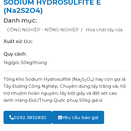
SODIUM HYDROSULFITE E
(Na2S2O4)
Danh mục:
CÔNG NGHIỆP - NÔNG NGHIỆP
Hóa chất tẩy rửa
Xuất xứ:
Đức
Quy cách:
1kg/gói, 50kg/thùng
Tổng kho Sodium Hydrosulfite (Na
S
O
) hay còn gọi là
2
2
4
Tẩy Đường Công Nghiệp. Chuyên dùng tẩy trắng vải, hỗ
trợ nhuộm hoàn nguyên, tẩy bột giấy và đất sét cao
lanh. Hàng Đức/Trung Quốc phuy 50kg giá sỉ.
0292 3832830
Yêu cầu báo giá