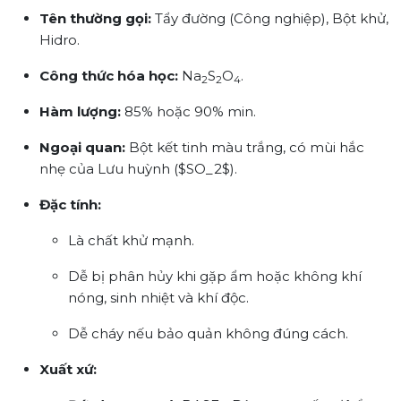
Tên thường gọi:
Tẩy đường (Công nghiệp), Bột khử,
Hidro.
Công thức hóa học:
Na
S
O
.
2
2
4
Hàm lượng:
85% hoặc 90% min.
Ngoại quan:
Bột kết tinh màu trắng, có mùi hắc
nhẹ của Lưu huỳnh ($SO_2$).
Đặc tính:
Là chất khử mạnh.
Dễ bị phân hủy khi gặp ẩm hoặc không khí
nóng, sinh nhiệt và khí độc.
Dễ cháy nếu bảo quản không đúng cách.
Xuất xứ: