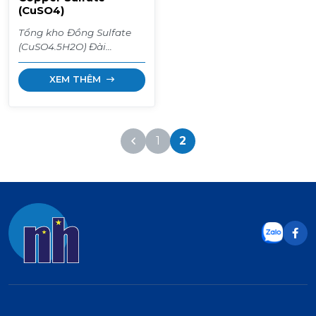
(CuSO4)
Tổng kho Đồng Sulfate
(CuSO4.5H2O) Đài
Loan/Việt Nam. Chuyên
dùng cắt tảo lam, diệt ốc,
XEM THÊM
trị ký sinh trùng trong ao
tôm cá và làm thuốc trừ
nấm bệnh cây trồng
(Boóc-đô). Hàng bao 25kg
1
2
giá sỉ.