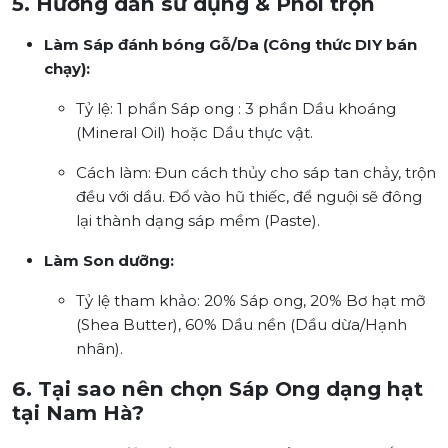
5. Hướng dẫn sử dụng & Phối trộn
Làm Sáp đánh bóng Gỗ/Da (Công thức DIY bán
chạy):
Tỷ lệ: 1 phần Sáp ong : 3 phần Dầu khoáng
(Mineral Oil) hoặc Dầu thực vật.
Cách làm: Đun cách thủy cho sáp tan chảy, trộn
đều với dầu. Đổ vào hũ thiếc, để nguội sẽ đông
lại thành dạng sáp mềm (Paste).
Làm Son dưỡng:
Tỷ lệ tham khảo: 20% Sáp ong, 20% Bơ hạt mỡ
(Shea Butter), 60% Dầu nền (Dầu dừa/Hạnh
nhân).
6. Tại sao nên chọn Sáp Ong dạng hạt
tại Nam Hà?