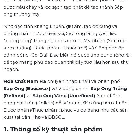
được nấu chảy và lọc sạch tạp chất để tạo thành Sáp
ong thương mại.
Nhờ đặc tính kháng khuẩn, giữ ẩm, tạo độ cứng và
chống thấm nước tuyệt vời, Sáp ong là nguyên liệu
"xương sống" trong ngành sản xuất Mỹ phẩm (Son môi,
kem dưỡng), Dược phẩm (Thuốc mỡ) và Công nghiệp
đánh bóng (Gỗ, Da). Đặc biệt, nó được ứng dụng rộng rãi
để tạo màng phủ bảo quản trái cây tươi lâu hơn sau thu
hoạch.
Hóa Chất Nam Hà
chuyên nhập khẩu và phân phối
Sáp Ong (Beeswax)
với 2 dòng chính:
Sáp Ong Trắng
(Refined)
và
Sáp Ong Vàng (Unrefined)
. Sản phẩm
dạng hạt tròn (Pellets) dễ sử dụng, đáp ứng tiêu chuẩn
Dược phẩm/Thực phẩm, phục vụ đa dạng nhu cầu sản
xuất tại
Cần Thơ
và ĐBSCL.
1. Thông số kỹ thuật sản phẩm