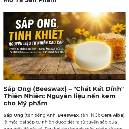
Sáp Ong (Beeswax) – "Chất Kết Dính"
Thiên Nhiên: Nguyên liệu nền kem
cho Mỹ phẩm
Sáp Ong
(tên tiếng Anh:
Beeswax
, tên INCI:
Cera Alba
)
là một loại sáp tự nhiên được tiết ra từ tuyến sáp của
ong mật để xây tổ. Sau khi thu hoạch mật, phần tổ ong