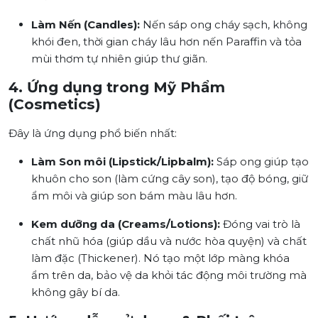
Làm Nến (Candles):
Nến sáp ong cháy sạch, không
khói đen, thời gian cháy lâu hơn nến Paraffin và tỏa
mùi thơm tự nhiên giúp thư giãn.
4. Ứng dụng trong Mỹ Phẩm
(Cosmetics)
Đây là ứng dụng phổ biến nhất:
Làm Son môi (Lipstick/Lipbalm):
Sáp ong giúp tạo
khuôn cho son (làm cứng cây son), tạo độ bóng, giữ
ẩm môi và giúp son bám màu lâu hơn.
Kem dưỡng da (Creams/Lotions):
Đóng vai trò là
chất nhũ hóa (giúp dầu và nước hòa quyện) và chất
làm đặc (Thickener). Nó tạo một lớp màng khóa
ẩm trên da, bảo vệ da khỏi tác động môi trường mà
không gây bí da.