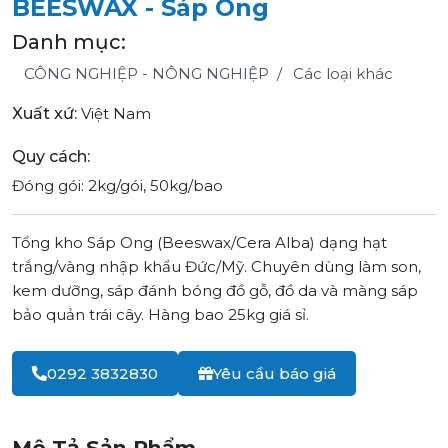
BEESWAX - Sáp Ong
Danh mục:
CÔNG NGHIỆP - NÔNG NGHIỆP
Các loại khác
Xuất xứ:
Việt Nam
Quy cách:
Đóng gói: 2kg/gói, 50kg/bao
Tổng kho Sáp Ong (Beeswax/Cera Alba) dạng hạt
trắng/vàng nhập khẩu Đức/Mỹ. Chuyên dùng làm son,
kem dưỡng, sáp đánh bóng đồ gỗ, đồ da và màng sáp
bảo quản trái cây. Hàng bao 25kg giá sỉ.
0292 3832830
Yêu cầu báo giá
Mô Tả Sản Phẩm