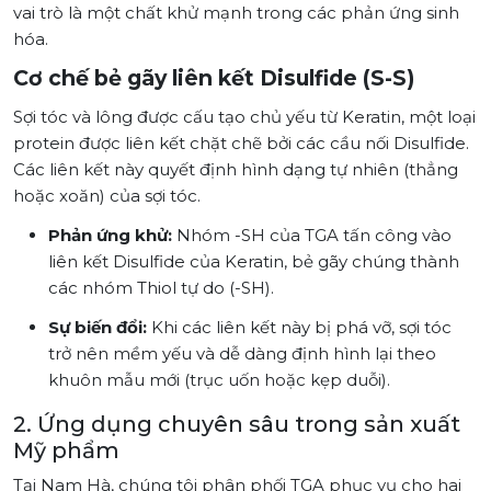
vai trò là một chất khử mạnh trong các phản ứng sinh
hóa.
Cơ chế bẻ gãy liên kết Disulfide (S-S)
Sợi tóc và lông được cấu tạo chủ yếu từ Keratin, một loại
protein được liên kết chặt chẽ bởi các cầu nối Disulfide.
Các liên kết này quyết định hình dạng tự nhiên (thẳng
hoặc xoăn) của sợi tóc.
Phản ứng khử:
Nhóm -SH của TGA tấn công vào
liên kết Disulfide của Keratin, bẻ gãy chúng thành
các nhóm Thiol tự do (-SH).
Sự biến đổi:
Khi các liên kết này bị phá vỡ, sợi tóc
trở nên mềm yếu và dễ dàng định hình lại theo
khuôn mẫu mới (trục uốn hoặc kẹp duỗi).
2. Ứng dụng chuyên sâu trong sản xuất
Mỹ phẩm
Tại Nam Hà, chúng tôi phân phối TGA phục vụ cho hai