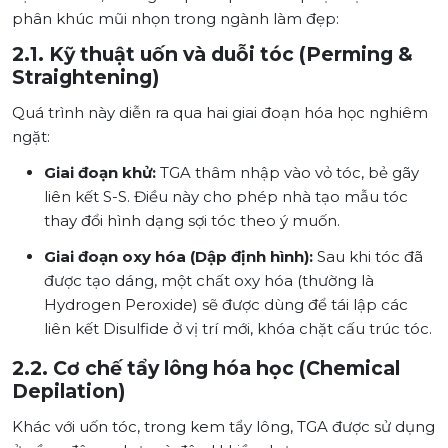
phân khúc mũi nhọn trong ngành làm đẹp:
2.1. Kỹ thuật uốn và duỗi tóc (Perming &
Straightening)
Quá trình này diễn ra qua hai giai đoạn hóa học nghiêm
ngặt:
Giai đoạn khử:
TGA thâm nhập vào vỏ tóc, bẻ gãy
liên kết S-S. Điều này cho phép nhà tạo mẫu tóc
thay đổi hình dạng sợi tóc theo ý muốn.
Giai đoạn oxy hóa (Dập định hình):
Sau khi tóc đã
được tạo dáng, một chất oxy hóa (thường là
Hydrogen Peroxide) sẽ được dùng để tái lập các
liên kết Disulfide ở vị trí mới, khóa chặt cấu trúc tóc.
2.2. Cơ chế tẩy lông hóa học (Chemical
Depilation)
Khác với uốn tóc, trong kem tẩy lông, TGA được sử dụng