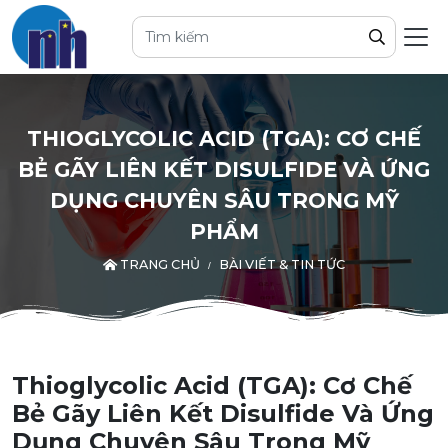
THIOGLYCOLIC ACID (TGA): CƠ CHẾ
BẺ GÃY LIÊN KẾT DISULFIDE VÀ ỨNG
DỤNG CHUYÊN SÂU TRONG MỸ
PHẨM
TRANG CHỦ
BÀI VIẾT & TIN TỨC
Thioglycolic Acid (TGA): Cơ Chế
Bẻ Gãy Liên Kết Disulfide Và Ứng
Dụng Chuyên Sâu Trong Mỹ