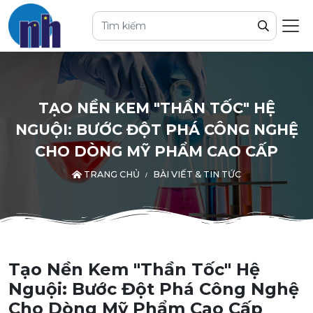
TẠO NỀN KEM "THẦN TỐC" HỆ
NGUỘI: BƯỚC ĐỘT PHÁ CÔNG NGHỆ
CHO DÒNG MỸ PHẨM CAO CẤP
TRANG CHỦ
BÀI VIẾT & TIN TỨC
Tạo Nền Kem "Thần Tốc" Hệ
Nguội: Bước Đột Phá Công Nghệ
Cho Dòng Mỹ Phẩm Cao Cấp