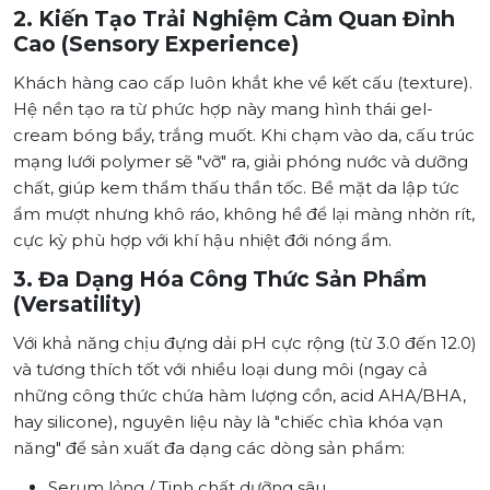
2. Kiến Tạo Trải Nghiệm Cảm Quan Đỉnh
Cao (Sensory Experience)
Khách hàng cao cấp luôn khắt khe về kết cấu (texture).
Hệ nền tạo ra từ phức hợp này mang hình thái gel-
cream bóng bẩy, trắng muốt. Khi chạm vào da, cấu trúc
mạng lưới polymer sẽ "vỡ" ra, giải phóng nước và dưỡng
chất, giúp kem thẩm thấu thần tốc. Bề mặt da lập tức
ẩm mượt nhưng khô ráo, không hề để lại màng nhờn rít,
cực kỳ phù hợp với khí hậu nhiệt đới nóng ẩm.
3. Đa Dạng Hóa Công Thức Sản Phẩm
(Versatility)
Với khả năng chịu đựng dải pH cực rộng (từ 3.0 đến 12.0)
và tương thích tốt với nhiều loại dung môi (ngay cả
những công thức chứa hàm lượng cồn, acid AHA/BHA,
hay silicone), nguyên liệu này là "chiếc chìa khóa vạn
năng" để sản xuất đa dạng các dòng sản phẩm:
Serum lỏng / Tinh chất dưỡng sâu.