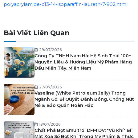
polyacrylamide-c13-14-isoparaffin-laureth-7-902.html
Bài Viết Liên Quan
29/07/2026
Công Ty TNHH Nam Hà: Hệ Sinh Thái 100+
Nguyên Liệu & Hương Liệu Mỹ Phẩm Hàng
Đầu Miền Tây, Miền Nam
27/07/2026
Vaseline (White Petroleum Jelly) Trong
Ngành Gỗ: Bí Quyết Đánh Bóng, Chống Nứt
Nẻ & Bảo Quản Hoàn Hảo
18/07/2026
Chất Phá Bọt Emultrol DFM DV: "Vũ Khí" Bí
Mật Xóa Sổ Bọt Khí Trong Mỹ Phẩm & Thực