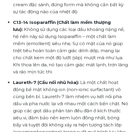
cream đặc sánh, đứng form mà không cần bất kỳ
sự tác động nào của nhiệt độ.
C13-14 Isoparaffin (Chất làm mềm thượng
lưu):
Không sử dụng các loại dầu khoáng nặng nề,
hệ nền này sử dụng Isoparaffin – một chất làm
mềm (emollient) siêu nhẹ. Sự có mặt của nó giúp
triệt tiêu hoàn toàn cảm giác dính dớp, mang lại
cho chất kem một độ lướt (slip) mượt mà như lụa.
Khi thoa lên da, nó tạo cảm giác mát lạnh, trơn láng
và ráo mịn tức thì.
Laureth-7 (Cầu nối nhũ hóa):
Là một chất hoạt
động bề mặt không ion (non-ionic surfactant) vô
cùng bền bỉ. Laureth-7 làm nhiệm vụ kết nối pha
dầu và pha nước lại với nhau một cách bền chặt. Nó
giúp các giọt dầu phân tán đều đặn ở kích thước
siêu vi, đảm bảo nền kem luôn đồng nhất, bóng
bẩy và tuyệt đối không xảy ra hiện tượng tách lớp
(creaming/separation) trong suốt quá trình lưu kho.