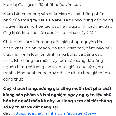
kem bị đục, giảm độ nhớt hoặc vón cục.
Nắm bắt xu hướng sản xuất hiện đại, hệ thống phân
phối của
Công ty TNHH Nam Hà
tự hào cung cấp dòng
nguyên liệu nhũ hóa tạo đặc hệ nguội đỉnh cao này, đáp
ứng khắt khe các tiêu chuẩn của nhà máy GMP.
Chúng tôi cam kết mang đến giải pháp nguyên liệu
nhập khẩu chính ngạch, độ tinh khiết cao, đảm bảo cấu
trúc nền kem luôn ổn định, láng bóng và đẳng cấp
nhất. Kho hàng tại miền Tây luôn sẵn sàng đáp ứng
nguồn hàng số lượng lớn với mức giá sỉ cực kỳ cạnh
tranh, đồng hành cùng quý đối tác tối ưu hóa giá thành
công thức.
Quý khách hàng, xưởng gia công muốn bứt phá chất
lượng sản phẩm và trải nghiệm ngay nguyên liệu nhũ
hóa hệ nguội thần kỳ này, vui lòng xem chi tiết thông
số kỹ thuật và đặt hàng tại
đây:
https://hoachatnamha.com/aquagel-35s---