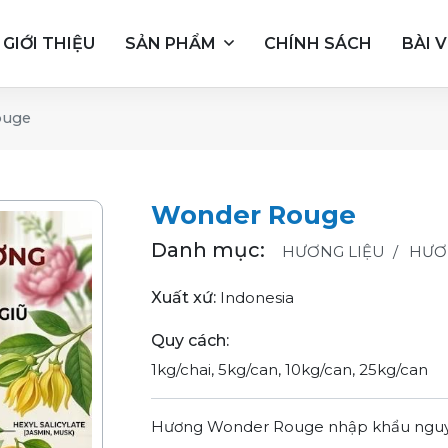
GIỚI THIỆU
SẢN PHẨM
CHÍNH SÁCH
BÀI V
ouge
Wonder Rouge
Danh mục:
HƯƠNG LIỆU
HƯƠN
Xuất xứ:
Indonesia
Quy cách:
1kg/chai, 5kg/can, 10kg/can, 25kg/can
Hương Wonder Rouge nhập khẩu nguyên 