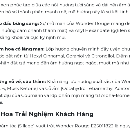
en phức tạp giữa các nốt hương tươi sáng và dải nền ấm á
rên hồ sơ thành phần mạnh mẽ, mã hương này là sự kết tinh 
o đầu bừng sáng:
Sự mở màn của Wonder Rouge mang đến c
ng cam chanh thanh mát) và Allyl Hexanoate (gợi lên sự n
ảng khoái và cực kỳ nịnh mũi.
im hoa cỏ lãng mạn:
Lớp hương chuyển mình đầy uyển chuyể
c dệt nên từ Hexyl Cinnamal, Geraniol và Citronellol. Điểm
h phần đắt giá mang đến âm hưởng ngọt ngào, mượt mà như k
ơng vỗ về, sâu thẳm:
Khả năng lưu hương xuất sắc của Won
, Musk Ketone) và Gỗ ấm (Octahydro Tetramethyl Acetona
 ngọt dịu của Coumarin và lớp phấn mịn màng từ Alpha-Isom
i.
 Hoa Trải Nghiệm Khách Hàng
ám tỏa (Sillage) vượt trội, Wonder Rouge E25011823 là ngu