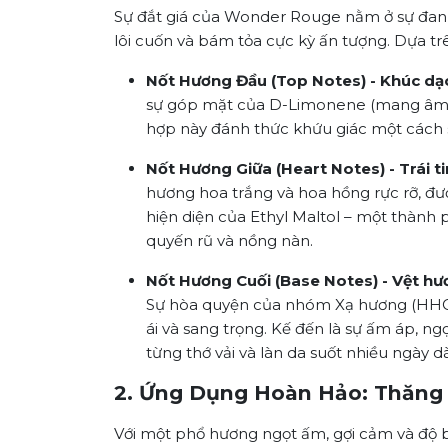
Sự đắt giá của Wonder Rouge nằm ở sự đan x
lôi cuốn và bám tỏa cực kỳ ấn tượng. Dựa t
Nốt Hương Đầu (Top Notes) - Khúc dạ
sự góp mặt của D-Limonene (mang âm hưở
hợp này đánh thức khứu giác một cách s
Nốt Hương Giữa (Heart Notes) - Trái t
hương hoa trắng và hoa hồng rực rỡ, đượ
hiện diện của Ethyl Maltol – một thàn
quyến rũ và nồng nàn.
Nốt Hương Cuối (Base Notes) - Vệt hư
Sự hòa quyện của nhóm Xạ hương (HHCB
ái và sang trọng. Kế đến là sự ấm áp,
từng thớ vải và làn da suốt nhiều ngày dà
2. Ứng Dụng Hoàn Hảo: Thăng
Với một phổ hương ngọt ấm, gợi cảm và độ b