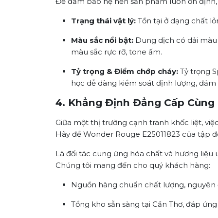
Để đảm bảo hệ nền sản phẩm luôn ổn định, 
Trạng thái vật lý:
Tồn tại ở dạng chất lỏn
Màu sắc nổi bật:
Dung dịch có dải màu 
màu sắc rực rỡ, tone ấm.
Tỷ trọng & Điểm chớp cháy:
Tỷ trọng S
học dễ dàng kiểm soát định lượng, đảm 
4. Khẳng Định Đẳng Cấp Cùng
Giữa một thị trường cạnh tranh khốc liệt, v
Hãy để Wonder Rouge E25011823 của tập đo
Là đối tác cung ứng hóa chất và hương liệu u
Chúng tôi mang đến cho quý khách hàng:
Nguồn hàng chuẩn chất lượng, nguyên đ
Tổng kho sẵn sàng tại Cần Thơ, đáp ứng 