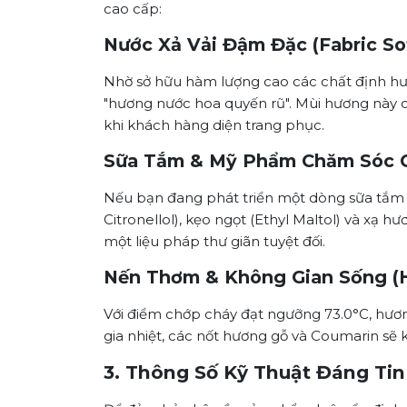
cao cấp:
Nước Xả Vải Đậm Đặc (Fabric So
Nhờ sở hữu hàm lượng cao các chất định hư
"hương nước hoa quyến rũ". Mùi hương này c
khi khách hàng diện trang phục.
Sữa Tắm & Mỹ Phẩm Chăm Sóc C
Nếu bạn đang phát triển một dòng sữa tắm h
Citronellol), kẹo ngọt (Ethyl Maltol) và xạ 
một liệu pháp thư giãn tuyệt đối.
Nến Thơm & Không Gian Sống (
Với điểm chớp cháy đạt ngưỡng 73.0°C, hươ
gia nhiệt, các nốt hương gỗ và Coumarin s
3. Thông Số Kỹ Thuật Đáng Ti