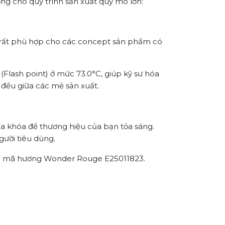
g cho quy trình sản xuất quy mô lớn:
, rất phù hợp cho các concept sản phẩm có
(Flash point) ở mức 73.0°C, giúp kỹ sư hóa
 đều giữa các mẻ sản xuất.
hìa khóa để thương hiệu của bạn tỏa sáng.
ười tiêu dùng.
g mã hương Wonder Rouge E25011823.