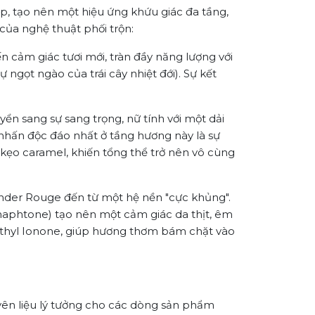
p, tạo nên một hiệu ứng khứu giác đa tầng,
của nghệ thuật phối trộn:
ảm giác tươi mới, tràn đầy năng lượng với
gọt ngào của trái cây nhiệt đới). Sự kết
n sang sự sang trọng, nữ tính với một dải
 nhấn độc đáo nhất ở tầng hương này là sự
ẹo caramel, khiến tổng thể trở nên vô cùng
der Rouge đến từ một hệ nền "cực khủng".
phtone) tạo nên một cảm giác da thịt, êm
ethyl Ionone, giúp hương thơm bám chặt vào
yên liệu lý tưởng cho các dòng sản phẩm