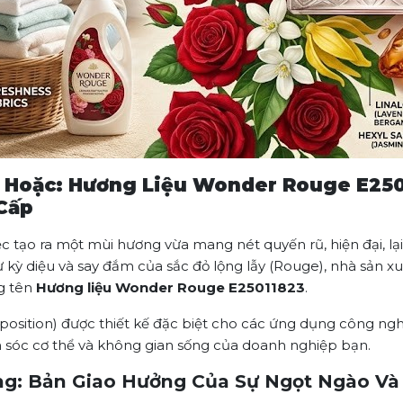
ê Hoặc: Hương Liệu Wonder Rouge E25
Cấp
ạo ra một mùi hương vừa mang nét quyến rũ, hiện đại, lại 
 kỳ diệu và say đắm của sắc đỏ lộng lẫy (Rouge), nhà sản x
g tên
Hương liệu Wonder Rouge E25011823
.
osition) được thiết kế đặc biệt cho các ứng dụng công nghi
sóc cơ thể và không gian sống của doanh nghiệp bạn.
ơng: Bản Giao Hưởng Của Sự Ngọt Ngào V