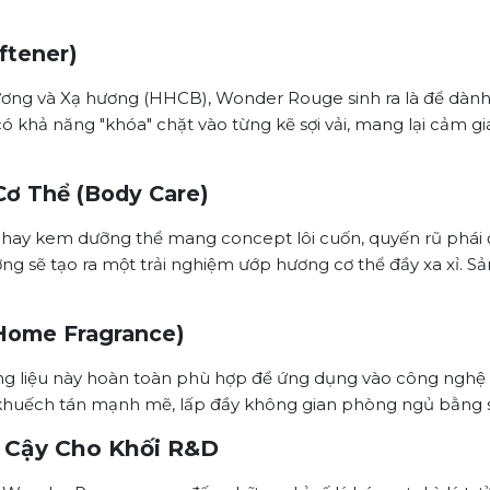
ftener)
ơng và Xạ hương (HHCB), Wonder Rouge sinh ra là để dành 
ó khả năng "khóa" chặt vào từng kẽ sợi vải, mang lại cảm 
ơ Thể (Body Care)
ay kem dưỡng thể mang concept lôi cuốn, quyến rũ phái đẹ
hương sẽ tạo ra một trải nghiệm ướp hương cơ thể đầy xa xỉ.
Home Fragrance)
ng liệu này hoàn toàn phù hợp để ứng dụng vào công nghệ 
ẽ khuếch tán mạnh mẽ, lấp đầy không gian phòng ngủ bằng
n Cậy Cho Khối R&D