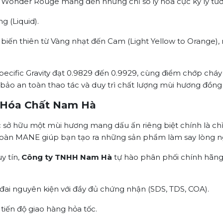
Wonder Rouge mang đến những chỉ số lý hóa cực kỳ lý tưởn
g (Liquid).
biến thiên từ Vàng nhạt đến Cam (Light Yellow to Orange)
pecific Gravity đạt 0.9829 đến 0.9929, cùng điểm chớp cháy 
bảo an toàn thao tác và duy trì chất lượng mùi hương đồng
 Hóa Chất Nam Hà
iệc sở hữu một mùi hương mang dấu ấn riêng biệt chính là c
àn MANE giúp bạn tạo ra những sản phẩm làm say lòng ng
y tín,
Công ty TNHH Nam Hà
tự hào phân phối chính hãn
ai nguyên kiện với đầy đủ chứng nhận (SDS, TDS, COA).
tiến độ giao hàng hỏa tốc.