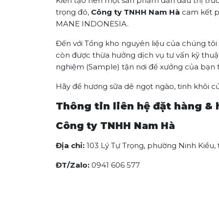
Kiến tạo nên một sản phẩm dẫn đầu thị trườ
trọng đó,
Công ty TNHH Nam Hà
cam kết p
MANE INDONESIA.
Đến với Tổng kho nguyên liệu của chúng tôi 
còn được thừa hưởng dịch vụ tư vấn kỹ thuậ
nghiệm (Sample) tận nơi để xưởng của bạn t
Hãy để hương sữa dê ngọt ngào, tinh khôi 
Thông tin liên hệ đặt hàng & 
Công ty TNHH Nam Hà
Địa chỉ:
103 Lý Tự Trọng, phường Ninh Kiều,
ĐT/Zalo:
0941 606 577