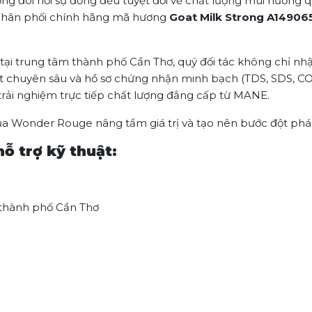
ng đòi hỏi sự đồng đều tuyệt đối về chất lượng mùi hương 
hân phối chính hãng mã hương
Goat Milk Strong A14906
tại trung tâm thành phố Cần Thơ, quý đối tác không chỉ nhận
t chuyên sâu và hồ sơ chứng nhận minh bạch (TDS, SDS, CO
rải nghiệm trực tiếp chất lượng đẳng cấp từ MANE.
của Wonder Rouge nâng tầm giá trị và tạo nên bước đột phá
hỗ trợ kỹ thuật:
 thành phố Cần Thơ