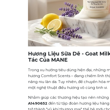
Hương Liệu Sữa Dê - Goat Mil
Tác Của MANE
Trong xu hướng tiêu dùng hiện đại, những m
hương Comfort Scents – đang chiếm lĩnh thị 
nâng niu làn da. Tuy nhiên, để chuyển hóa 
một nghệ thuật điều hương vô cùng tinh vi.
Nhằm giúp các thương hiệu tạo nên những
A1490652
đến từ tập đoàn hương liệu hàng đ
trở thành "vũ khí thương mại" thế hệ mới ch