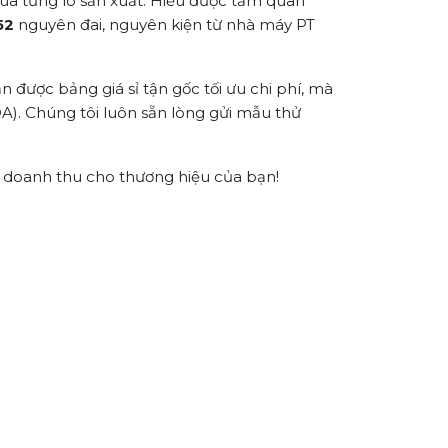
qua từng lô sản xuất. Hiểu được tầm quan
52
nguyên đai, nguyên kiện từ nhà máy PT
 được bảng giá sỉ tận gốc tối ưu chi phí, mà
A). Chúng tôi luôn sẵn lòng gửi mẫu thử
 doanh thu cho thương hiệu của bạn!