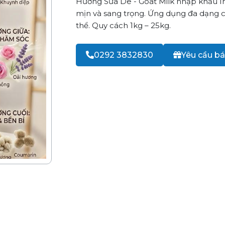
Hương Sữa Dê - Goat Milk nhập khẩu I
mịn và sang trọng. Ứng dụng đa dạng 
thể. Quy cách 1kg – 25kg.
0292 3832830
Yêu cầu bá