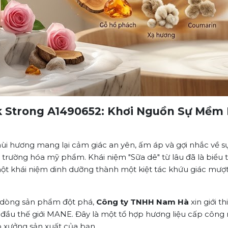
k Strong A1490652: Khơi Nguồn Sự Mềm 
ùi hương mang lại cảm giác an yên, ấm áp và gợi nhắc về s
trường hóa mỹ phẩm. Khái niệm "Sữa dê" từ lâu đã là biểu t
một khái niệm dinh dưỡng thành một kiệt tác khứu giác mượ
 dòng sản phẩm đột phá,
Công ty TNHH Nam Hà
xin giới t
ầu thế giới MANE. Đây là một tổ hợp hương liệu cấp công n
o xưởng sản xuất của bạn.