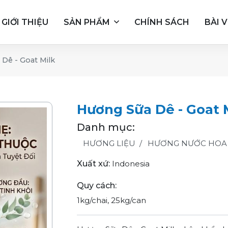
GIỚI THIỆU
SẢN PHẨM
CHÍNH SÁCH
BÀI V
Dê - Goat Milk
Hương Sữa Dê - Goat 
Danh mục:
HƯƠNG LIỆU
HƯƠNG NƯỚC HOA
Xuất xứ:
Indonesia
Quy cách:
1kg/chai, 25kg/can