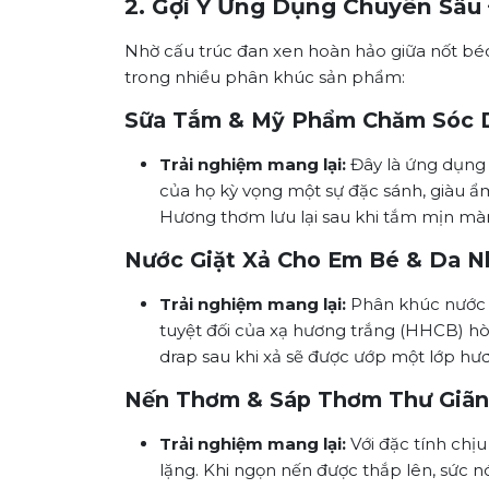
2. Gợi Ý Ứng Dụng Chuyên Sâu
Nhờ cấu trúc đan xen hoàn hảo giữa nốt bé
trong nhiều phân khúc sản phẩm:
Sữa Tắm & Mỹ Phẩm Chăm Sóc Da
Trải nghiệm mang lại:
Đây là ứng dụng 
của họ kỳ vọng một sự đặc sánh, giàu ẩm.
Hương thơm lưu lại sau khi tắm mịn màn
Nước Giặt Xả Cho Em Bé & Da N
Trải nghiệm mang lại:
Phân khúc nước g
tuyệt đối của xạ hương trắng (HHCB) hò
drap sau khi xả sẽ được ướp một lớp hư
Nến Thơm & Sáp Thơm Thư Giãn 
Trải nghiệm mang lại:
Với đặc tính chị
lặng. Khi ngọn nến được thắp lên, sức 