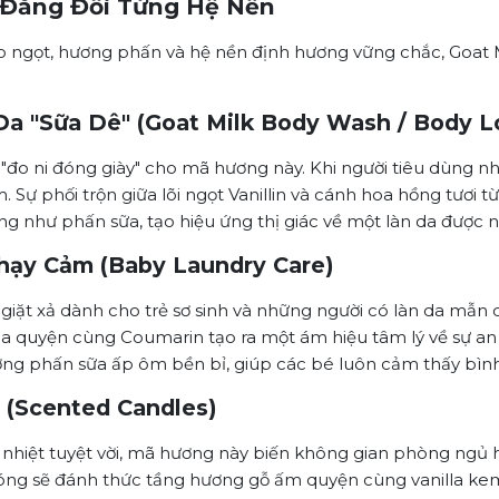
 Đăng Đối Từng Hệ Nền
o ngọt, hương phấn và hệ nền định hương vững chắc, Goat 
 "Sữa Dê" (Goat Milk Body Wash / Body L
"đo ni đóng giày" cho mã hương này. Khi người tiêu dùng nh
 Sự phối trộn giữa lõi ngọt Vanillin và cánh hoa hồng tươi t
g như phấn sữa, tạo hiệu ứng thị giác về một làn da được
hạy Cảm (Baby Laundry Care)
iặt xả dành cho trẻ sơ sinh và những người có làn da mẫn
a quyện cùng Coumarin tạo ra một ám hiệu tâm lý về sự an
ơng phấn sữa ấp ôm bền bỉ, giúp các bé luôn cảm thấy bìn
(Scented Candles)
u nhiệt tuyệt vời, mã hương này biến không gian phòng ng
nóng sẽ đánh thức tầng hương gỗ ấm quyện cùng vanilla ke