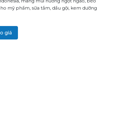
ndonesia, mang mùi hương ngọt ngào, béo
cho mỹ phẩm, sữa tắm, dầu gội, kem dưỡng
o giá