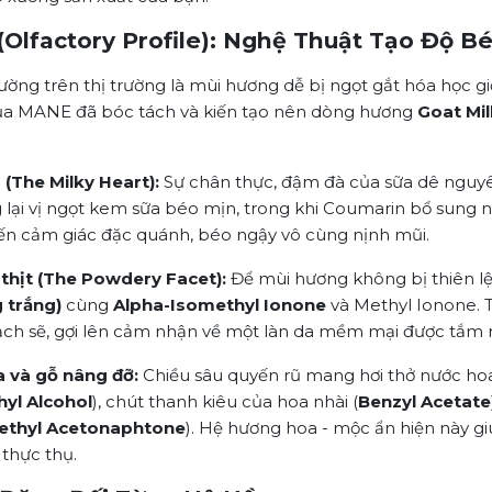
(Olfactory Profile): Nghệ Thuật Tạo Độ B
ng trên thị trường là mùi hương dễ bị ngọt gắt hóa học g
 của MANE đã bóc tách và kiến tạo nên dòng hương
Goat Mi
 (The Milky Heart):
Sự chân thực, đậm đà của sữa dê nguyên
ng lại vị ngọt kem sữa béo mịn, trong khi Coumarin bổ sung 
ến cảm giác đặc quánh, béo ngậy vô cùng nịnh mũi.
thịt (The Powdery Facet):
Để mùi hương không bị thiên lệ
 trắng)
cùng
Alpha-Isomethyl Ionone
và Methyl Ionone. 
ạch sẽ, gợi lên cảm nhận về một làn da mềm mại được tắm 
 và gỗ nâng đỡ:
Chiều sâu quyến rũ mang hơi thở nước ho
hyl Alcohol
), chút thanh kiêu của hoa nhài (
Benzyl Acetate
ethyl Acetonaphtone
). Hệ hương hoa - mộc ẩn hiện này g
thực thụ.