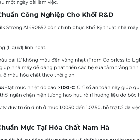
sau một ngày dài làm việc.
 Chuẩn Công Nghiệp Cho Khối R&D
Milk Strong A1490652 còn chinh phục khối kỹ thuật nhà máy
g (Liquid) linh hoạt.
u dải từ không màu đến vàng nhạt (From Colorless to Light 
, giúp nhà máy dễ dàng phát triển các hệ sữa tắm trắng tin
 ố màu hóa chất theo thời gian.
o:
Đạt mức nhiệt độ cao
>100°C
. Chỉ số an toàn này giúp qu
hời ngăn chặn hiện tượng hao hụt, rò rỉ hương liệu do bốc 
vity duy trì ổn định ở mức 1.0050 đến 1.0350, hỗ trợ tối đa
 Chuẩn Mực Tại Hóa Chất Nam Hà