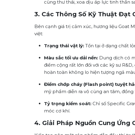
cùng thư thái, xoa dịu áp lực tinh thần 
3. Các Thông Số Kỹ Thuật Đạt
Bên cạnh giá trị cảm xúc, hương liệu Goat 
việt:
Trạng thái vật lý:
Tồn tại ở dạng chất lỏn
Màu sắc tối ưu dải nền:
Dung dịch có mà
điểm cộng rất lớn đối với các kỹ sư R&D
hoàn toàn không lo hiện tượng ngả màu,
Điểm chớp cháy (Flash point) tuyệt hả
mỹ phẩm diễn ra vô cùng an tâm, đồng t
Tỷ trọng kiểm soát:
Chỉ số Specific Gra
móc cơ khí.
4. Giải Pháp Nguồn Cung Ứng