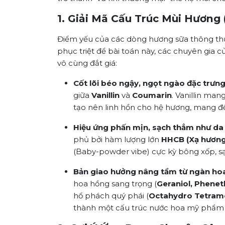
1. Giải Mã Cấu Trúc Mùi Hương 
Điểm yếu của các dòng hương sữa thông thườ
phục triệt để bài toán này, các chuyên gia
vô cùng đắt giá:
Cốt lõi béo ngậy, ngọt ngào đặc trưng
giữa
Vanillin
và
Coumarin
. Vanillin ma
tạo nên linh hồn cho hệ hương, mang đ
Hiệu ứng phấn mịn, sạch thẳm như da 
phủ bởi hàm lượng lớn
HHCB (Xạ hương
(Baby-powder vibe) cực kỳ bông xốp, s
Bản giao hưởng nâng tầm từ ngàn hoa
hoa hồng sang trọng (
Geraniol, Phenet
hổ phách quý phái (
Octahydro Tetram
thành một cấu trúc nước hoa mỹ phẩm 