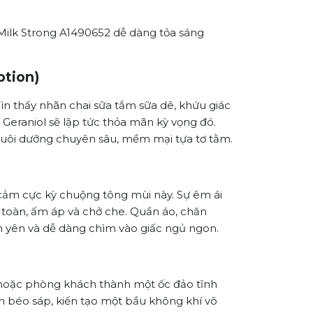
Milk Strong A1490652 dễ dàng tỏa sáng
otion)
ìn thấy nhãn chai sữa tắm sữa dê, khứu giác
ừ Geraniol sẽ lập tức thỏa mãn kỳ vọng đó.
 nuôi dưỡng chuyên sâu, mềm mại tựa tơ tằm.
 cảm cực kỳ chuộng tông mùi này. Sự êm ái
 toàn, ấm áp và chở che. Quần áo, chăn
h yên và dễ dàng chìm vào giấc ngủ ngon.
ủ hoặc phòng khách thành một ốc đảo tĩnh
m béo sáp, kiến tạo một bầu không khí vô