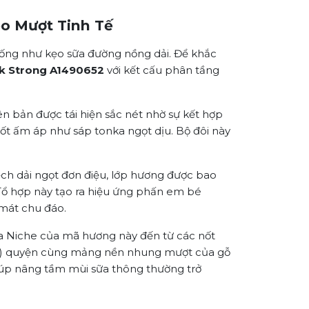
éo Mượt Tinh Tế
iống như kẹo sữa đường nồng dải. Để khắc
lk Strong A1490652
với kết cấu phân tầng
 bản được tái hiện sắc nét nhờ sự kết hợp
nốt ấm áp như sáp tonka ngọt dịu. Bộ đôi này
ch dải ngọt đơn điệu, lớp hương được bao
Tổ hợp này tạo ra hiệu ứng phấn em bé
mát chu đáo.
a Niche của mã hương này đến từ các nốt
) quyện cùng mảng nền nhung mượt của gỗ
iúp nâng tầm mùi sữa thông thường trở