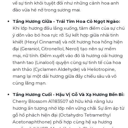
về sự tinh khôi tuyệt đối như những cánh hoa anh
đào vừa hé nở trong sương mai.
Tầng Hương Giữa - Trái Tim Hoa Cỏ Ngọt Ngào:
Khi lớp hương đầu lắng xuống, tâm điểm của sự chú
ý dồn vào bó hoa rực rỡ. Sự kết hợp giữa nhài tinh
khiết (Hexyl Cinnamal) và nốt hương hoa hồng hiện
đại (Geraniol, Citronellol, Nerol) tạo nên sự mềm
mại, nữ tính. Điểm xuyết vào đó là hương oải hương
thanh tao (Linalool) quyện cùng sự tinh tế của hoa
anh thảo (Cyclamen Aldehyde) và Heliotropine,
mang lại một dải hương giữa đầy chiều sâu và vô
cùng lãng mạn.
Tầng Hương Cuối - Hậu Vị Gỗ Và Xạ Hương Bền Bỉ:
Cherry Blossom A1183507 sở hữu khả năng lưu
hương ấn tượng nhờ lớp nền vững chãi. Sự ấm áp từ
gỗ hổ phách hiện đại (Octahydro Tetramethyl
Acetonaphthone) phối hợp cùng hệ xạ hương