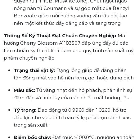
quyến rũ (HHCB, Musk Ketone). Chút ngọt ngào
nồng nàn từ Coumarin và sự góp mặt của Benzyl
Benzoate giúp mùi hương vương vấn lâu dài, tạo
nên một kết thúc đầy đẳng cấp và sang trọng.
Thông Số Kỹ Thuật Đạt Chuẩn Chuyên Nghiệp
Mã
hương Cherry Blossom A1183507 đáp ứng đầy đủ các
tiêu chuẩn kỹ thuật khắt khe cho quy trình sản xuất mỹ
phẩm chuyên nghiệp:
Trạng thái vật lý:
Dạng lỏng giúp dễ dàng phân
tán đồng nhất vào hệ nền kem, gel hoặc dung dịch.
Màu sắc:
Từ vàng nhạt đến hổ phách, phản ánh sự
đậm đặc và tinh túy của các chiết xuất hương liệu.
Tỷ trọng:
Dao động từ 0.9960 đến 1.0260, hỗ trợ
đắc lực cho việc tính toán tỷ lệ phối trộn chính xác
trong sản xuất.
Điểm bốc cháy:
Đạt mức >100.0°C, ngưỡng an toàn