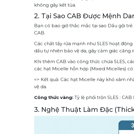
không gây kết tủa.
2. Tại Sao CAB Được Mệnh Da
Bạn có bao giờ thắc mắc tại sao Dầu gội t
CAB.
Các chất tẩy rửa mạnh như SLES hoạt động b
dầu tự nhiên bảo vệ da, gây cảm giác căng r
Khi thêm CAB vào công thức chứa SLES, các
các hạt Micelle hỗn hợp (Mixed Micelles) có
=> Kết quả: Các hạt Micelle này khó xâm nh
vệ da.
Công thức vàng:
Tỷ lệ phối trộn SLES : CAB
3. Nghệ Thuật Làm Đặc (Thic