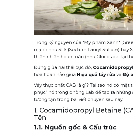
Trong kỷ nguyên của "Mỹ phẩm Xanh" (Green 
mạnh như SLS (Sodium Lauryl Sulfate) hay SLE
thiên nhiên hoàn toàn (như Glucoside) lại t
Đứng giữa hai thái cực đó,
Cocamidopropyl 
hòa hoàn hảo giữa
Hiệu quả tẩy rửa
và
Độ a
Vậy thực chất CAB là gì? Tại sao nó có mặt 
phục" nó trong phòng Lab để tạo ra những
tường tận trong bài viết chuyên sâu này.
1. Cocamidopropyl Betaine (C
Tên
1.1. Nguồn gốc & Cấu trúc