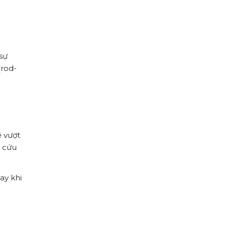
sự
(rod-
ẽ vượt
ó cứu
ay khi