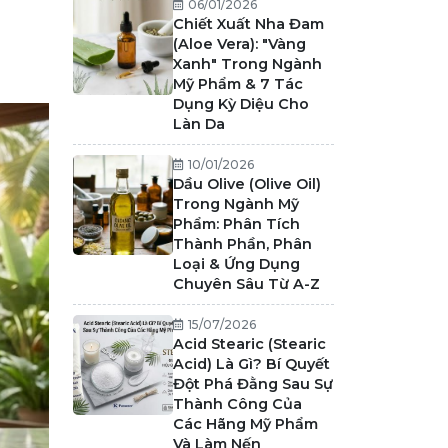
06/01/2026
Chiết Xuất Nha Đam
(Aloe Vera): "Vàng
Xanh" Trong Ngành
Mỹ Phẩm & 7 Tác
Dụng Kỳ Diệu Cho
Làn Da
10/01/2026
Dầu Olive (Olive Oil)
Trong Ngành Mỹ
Phẩm: Phân Tích
Thành Phần, Phân
Loại & Ứng Dụng
Chuyên Sâu Từ A-Z
15/07/2026
Acid Stearic (Stearic
Acid) Là Gì? Bí Quyết
Đột Phá Đằng Sau Sự
Thành Công Của
Các Hãng Mỹ Phẩm
Và Làm Nến