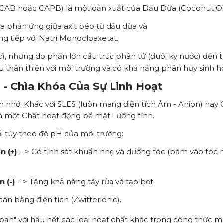
 CAB hoặc CAPB) là một dẫn xuất của Dầu Dừa (Coconut Oil
a phản ứng giữa axit béo từ dầu dừa và
 tiếp với Natri Monocloaxetat.
), nhưng do phần lớn cấu trúc phân tử (đuôi kỵ nước) đến 
 thân thiện với môi trường và có khả năng phân hủy sinh h
) - Chìa Khóa Của Sự Linh Hoạt
 nhớ. Khác với SLES (luôn mang điện tích Âm - Anion) hay
là một Chất hoạt động bề mặt Lưỡng tính.
ổi tùy theo độ pH của môi trường:
n (+)
--> Có tính sát khuẩn nhẹ và dưỡng tóc (bám vào tóc 
n (-)
--> Tăng khả năng tẩy rửa và tạo bọt.
ân bằng điện tích (Zwitterionic).
 bạn" với hầu hết các loại hoạt chất khác trong công thức m