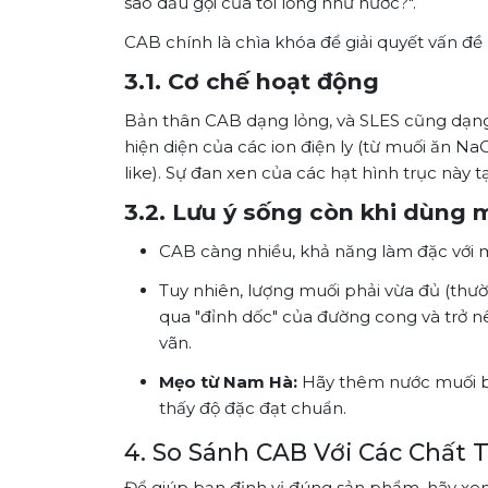
sao dầu gội của tôi lỏng như nước?".
CAB chính là chìa khóa để giải quyết vấn đ
3.1. Cơ chế hoạt động
Bản thân CAB dạng lỏng, và SLES cũng dạng
hiện diện của các ion điện ly (từ muối ăn Na
like). Sự đan xen của các hạt hình trục này t
3.2. Lưu ý sống còn khi dùng 
CAB càng nhiều, khả năng làm đặc với m
Tuy nhiên, lượng muối phải vừa đủ (thư
qua "đỉnh dốc" của đường cong và trở nê
vãn.
Mẹo từ Nam Hà:
Hãy thêm nước muối bão
thấy độ đặc đạt chuẩn.
4. So Sánh CAB Với Các Chất 
Để giúp bạn định vị đúng sản phẩm, hãy xe