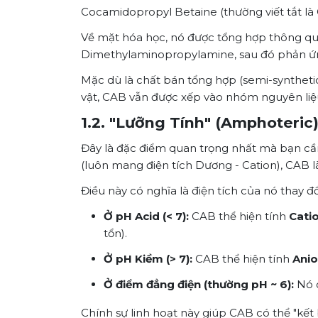
Cocamidopropyl Betaine (thường viết tắt là
Về mặt hóa học, nó được tổng hợp thông qu
Dimethylaminopropylamine, sau đó phản ứng
Mặc dù là chất bán tổng hợp (semi-synthetic
vật, CAB vẫn được xếp vào nhóm nguyên liệu
1.2. "Lưỡng Tính" (Amphoteric
Đây là đặc điểm quan trọng nhất mà bạn cần
(luôn mang điện tích Dương - Cation), CAB 
Điều này có nghĩa là điện tích của nó thay đ
Ở pH Acid (< 7):
CAB thể hiện tính
Catio
tổn).
Ở pH Kiềm (> 7):
CAB thể hiện tính
Anio
Ở điểm đẳng điện (thường pH ~ 6):
Nó c
Chính sự linh hoạt này giúp CAB có thể "kết