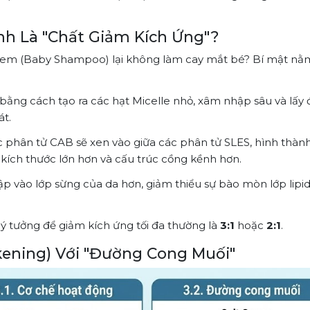
nh Là "Chất Giảm Kích Ứng"?
rẻ em (Baby Shampoo) lại không làm cay mắt bé? Bí mật nằ
ằng cách tạo ra các hạt Micelle nhỏ, xâm nhập sâu và lấy đ
át.
 phân tử CAB sẽ xen vào giữa các phân tử SLES, hình thàn
 kích thước lớn hơn và cấu trúc cồng kềnh hơn.
ập vào lớp sừng của da hơn, giảm thiểu sự bào mòn lớp lipi
 lý tưởng để giảm kích ứng tối đa thường là
3:1
hoặc
2:1
.
kening) Với "Đường Cong Muối"