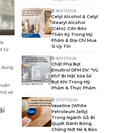
18/07/2026
Cetyl Alcohol & Cetyl
Stearyl Alcohol
(Ceto): Cồn Béo
Thần Kỳ Trong Mỹ
Phẩm & Địa Chỉ Mua
ửa
Sỉ Uy Tín
t từ
18/07/2026
Chất Phá Bọt
ó dung
Emultrol DFM DV: "Vũ
Khí" Bí Mật Xóa Sổ
Bọt Khí Trong Mỹ
thuần
Phẩm & Thực Phẩm
mổ xẻ
27/07/2026
Vaseline (White
ái
Petroleum Jelly)
Trong Ngành Gỗ: Bí
Quyết Đánh Bóng,
Chống Nứt Nẻ & Bảo