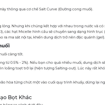
ề này thông qua cơ chế Salt Curve (Đường cong muối).
 lỏng. Nhưng khi chúng kết hợp với nhau trong nước và có 
Cl), các hạt Micelle hình cầu sẽ chuyển sang dạng hình trục 
ạo ra ma sát nội tại, khiến dung dịch trở nên đặc quánh (gel).
muối
uối càng tốt.
ờng từ 0.5% - 2%). Nếu bạn cho quá nhiều muối, dung dịch s
n loãng toẹt trở lại (hiện tượng
Salting-out
). Lúc này rất kh
 hòa từng chút một vào cuối quy trình khuấy, dừng lại ng
Tạo Bọt Khác
m bảng so sánh dưới đây: