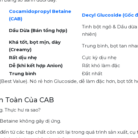
Cocamidopropyl Betaine
Decyl Glucoside (Gốc 
(CAB)
Tinh bột ngô & Dầu dừa
Dầu Dừa (Bán tổng hợp)
nhiên)
Khá tốt, bọt mịn, dày
Trung bình, bọt tan nh
(Creamy)
Rất dịu nhẹ
Cực kỳ dịu nhẹ
Dễ (khi kết hợp Anion)
Rất khó làm đặc
Trung bình
Đắt nhất
Best Value). Nó rẻ hơn Glucoside, dễ làm đặc hơn, bọt tốt h
n Toàn Của CAB
. Thực hư ra sao?
Betaine không gây dị ứng.
n từ các tạp chất còn sót lại trong quá trình sản xuất, cụ 