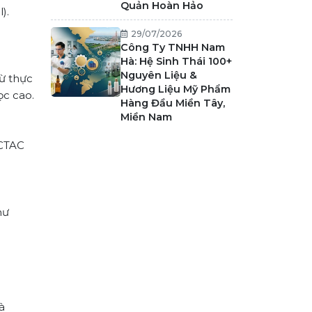
Quản Hoàn Hảo
).
29/07/2026
Công Ty TNHH Nam
Hà: Hệ Sinh Thái 100+
Nguyên Liệu &
từ thực
Hương Liệu Mỹ Phẩm
ọc cao.
Hàng Đầu Miền Tây,
Miền Nam
 CTAC
hư
à