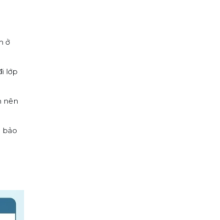
m ở
i lớp
h nên
d bảo