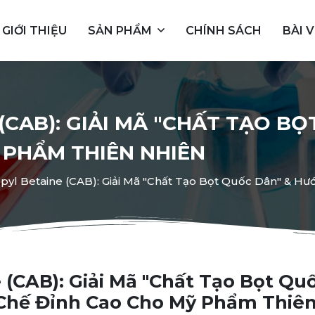
GIỚI THIỆU
SẢN PHẨM
CHÍNH SÁCH
BÀI V
CAB): GIẢI MÃ "CHẤT TẠO B
 PHẨM THIÊN NHIÊN
yl Betaine (CAB): Giải Mã "Chất Tạo Bọt Quốc Dân" & H
(CAB): Giải Mã "Chất Tạo Bọt Qu
Chế Đỉnh Cao Cho Mỹ Phẩm Thiê