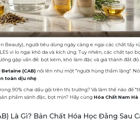
Beauty), người tiêu dùng ngày càng e ngại các chất tẩy r
S vì lo ngại khô da và kích ứng. Tuy nhiên, các chất tạo bọ
hường gặp vấn đề: bọt kém, khó làm đặc và giá thành đắt đỏ.
Betaine (CAB)
nổi lên như một "người hùng thầm lặng". N
n toàn dịu nhẹ
.
trong 90% chai dầu gội trên thị trường? Và làm thế nào để "
 sản phẩm sánh đặc, bọt mịn? Hãy cùng
Hóa Chất Nam Hà
AB) Là Gì? Bản Chất Hóa Học Đằng Sau C