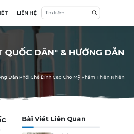
IẾT
LIÊN HỆ
ỌT QUỐC DÂN" & HƯỚNG DẪN
ướng Dẫn Phối Chế Đỉnh Cao Cho Mỹ Phẩm Thiên Nhiên
ốc
Bài Viết Liên Quan
n