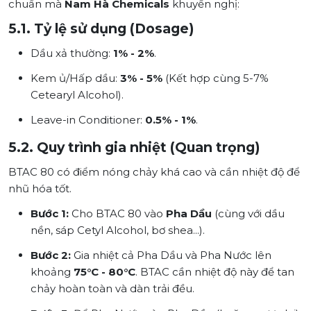
chuẩn mà
Nam Hà Chemicals
khuyến nghị:
5.1. Tỷ lệ sử dụng (Dosage)
Dầu xả thường:
1% - 2%
.
Kem ủ/Hấp dầu:
3% - 5%
(Kết hợp cùng 5-7%
Cetearyl Alcohol).
Leave-in Conditioner:
0.5% - 1%
.
5.2. Quy trình gia nhiệt (Quan trọng)
BTAC 80 có điểm nóng chảy khá cao và cần nhiệt độ để
nhũ hóa tốt.
Bước 1:
Cho BTAC 80 vào
Pha Dầu
(cùng với dầu
nền, sáp Cetyl Alcohol, bơ shea...).
Bước 2:
Gia nhiệt cả Pha Dầu và Pha Nước lên
khoảng
75°C - 80°C
. BTAC cần nhiệt độ này để tan
chảy hoàn toàn và dàn trải đều.