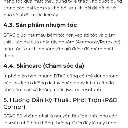
nặng tóc quá mức (nếu dùng tỷ lệ thấp), nó được dùng
trong các loại kem xả khô bôi sau khi gội để gỡ rối và
bảo vệ nhiệt trước khi sấy.
4.3. Sản phẩm nhuộm tóc
BTAC giúp hạt màu bám tốt hơn vào sợi tóc và giảm
thiểu tác hại của chất tẩy nhuộm (Ammonia/Peroxide),
giúp tóc sau khi nhuộm vẫn giữ được độ mềm nhất
định.
4.4. Skincare (Chăm sóc da)
Ít phổ biến hơn, nhưng BTAC cũng có thể dùng trong
các loại kem dưỡng da tay hoặc body lotion cần độ
khóa ẩm cao và kháng nước (water-resistant).
5. Hướng Dẫn Kỹ Thuật Phối Trộn (R&D
Corner)
BTAC 80 không phải là nguyên liệu "dễ tính" như các
loại sáp nhũ hóa thông thường. Dưới đây là quy trình