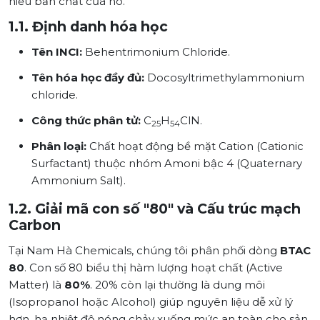
hiểu bản chất của nó.
1.1. Định danh hóa học
Tên INCI:
Behentrimonium Chloride.
Tên hóa học đầy đủ:
Docosyltrimethylammonium
chloride.
Công thức phân tử:
C
H
ClN.
25
54
Phân loại:
Chất hoạt động bề mặt Cation (Cationic
Surfactant) thuộc nhóm Amoni bậc 4 (Quaternary
Ammonium Salt).
1.2. Giải mã con số "80" và Cấu trúc mạch
Carbon
Tại Nam Hà Chemicals, chúng tôi phân phối dòng
BTAC
80
. Con số 80 biểu thị hàm lượng hoạt chất (Active
Matter) là
80%
. 20% còn lại thường là dung môi
(Isopropanol hoặc Alcohol) giúp nguyên liệu dễ xử lý
hơn, hạ nhiệt độ nóng chảy xuống mức an toàn cho sản