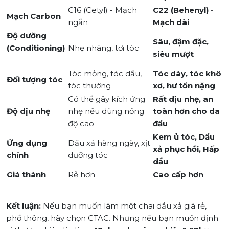
C16 (Cetyl) - Mạch
C22 (Behenyl) -
Mạch Carbon
ngắn
Mạch dài
Độ dưỡng
Sâu, đậm đặc,
(Conditioning)
Nhẹ nhàng, tơi tóc
siêu mượt
Tóc mỏng, tóc dầu,
Tóc dày, tóc khô
Đối tượng tóc
tóc thường
xơ, hư tổn nặng
Có thể gây kích ứng
Rất dịu nhẹ, an
Độ dịu nhẹ
nhẹ nếu dùng nồng
toàn hơn cho da
độ cao
đầu
Kem ủ tóc, Dầu
Ứng dụng
Dầu xả hàng ngày, xịt
xả phục hồi, Hấp
chính
dưỡng tóc
dầu
Giá thành
Rẻ hơn
Cao cấp hơn
Kết luận:
Nếu bạn muốn làm một chai dầu xả giá rẻ,
phổ thông, hãy chọn CTAC. Nhưng nếu bạn muốn định