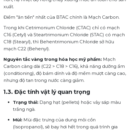
xuất.
Điểm "ăn tiền" nhất của BTAC chính là Mạch Carbon.
Trong khi Cetrimonium Chloride (CTAC) chỉ có mạch
C16 (Cetyl) và Steartrimonium Chloride (STAC) có mạch
C18 (Stearyl), thì Behentrimonium Chloride sở hữu
mạch C22 (Behenyl).
Nguyên tắc vàng trong hóa học mỹ phẩm:
Mạch
Carbon càng dài (C22 > C18 > C16), khả năng dưỡng ẩm
(conditioning), độ bám dính và độ mềm mượt càng cao,
nhưng độ tan trong nước càng giảm.
1.3. Đặc tính vật lý quan trọng
Trạng thái:
Dạng hạt (pellets) hoặc vảy sáp màu
trắng ngà.
Mùi:
Mùi đặc trưng của dung môi cồn
(Isopropanol), sẽ bay hơi hết trong quá trình gia