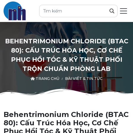
BEHENTRIMONIUM CHLORIDE (BTAC
80): CẤU TRÚC HÓA HỌC, CƠ CHẾ
PHỤC HỒI TÓC & KỸ THUẬT PHỐI
TRỘN CHUẨN PHÒNG LAB
TRANG CHỦ
BÀI VIẾT & TIN TỨC
Behentrimonium Chloride (BTAC
80): Cấu Trúc Hóa Học, Cơ Chế
Phục Hồi Tóc & Kỹ Thuật Phối