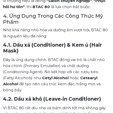
vị thương hiệu là dòng
"Salon chuyên nghiệp"
,
"Phục
hồi hư tổn"
, thì
BTAC 80
là lựa chọn bắt buộc.
4. Ứng Dụng Trong Các Công Thức Mỹ
Phẩm
Nhờ khả năng nhũ hóa và dưỡng ẩm vượt trội, BTAC 80
là nguyên liệu đa năng:
4.1. Dầu xả (Conditioner) & Kem ủ (Hair
Mask)
Đây là ứng dụng chính. BTAC đóng vai trò là chất nhũ
hóa chính (Primary Emulsifier) và chất dưỡng
(Conditioning Agent). Nó kết hợp với các rượu béo
(Fatty Alcohols) như
Cetyl Alcohol
hoặc
Cetearyl
Alcohol
để tạo nên cấu trúc kem đặc, trắng mịn và
bóng bẩy.
4.2. Dầu xả khô (Leave-in Conditioner)
Vì BTAC 80 rất dịu nhẹ và bám dính tốt mà không gây