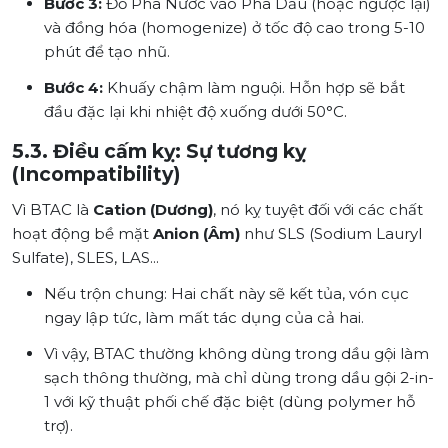
Bước 3:
Đổ Pha Nước vào Pha Dầu (hoặc ngược lại)
và đồng hóa (homogenize) ở tốc độ cao trong 5-10
phút để tạo nhũ.
Bước 4:
Khuấy chậm làm nguội. Hỗn hợp sẽ bắt
đầu đặc lại khi nhiệt độ xuống dưới 50°C.
5.3. Điều cấm kỵ: Sự tương kỵ
(Incompatibility)
Vì BTAC là
Cation (Dương)
, nó kỵ tuyệt đối với các chất
hoạt động bề mặt
Anion (Âm)
như
SLS (Sodium Lauryl
Sulfate), SLES, LAS...
Nếu trộn chung: Hai chất này sẽ kết tủa, vón cục
ngay lập tức, làm mất tác dụng của cả hai.
Vì vậy, BTAC thường không dùng trong dầu gội làm
sạch thông thường, mà chỉ dùng trong dầu gội 2-in-
1 với kỹ thuật phối chế đặc biệt (dùng polymer hỗ
trợ).