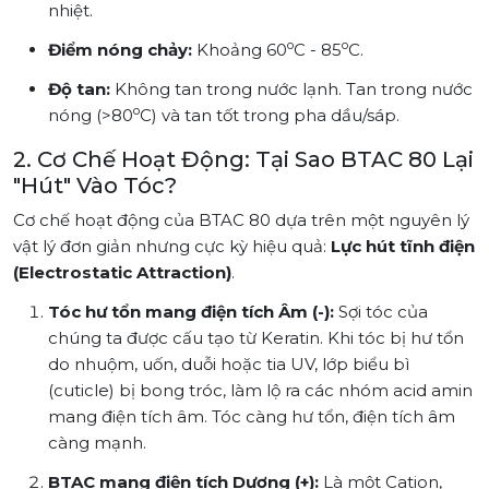
nhiệt.
o
o
Điểm nóng chảy:
Khoảng 60
C - 85
C.
Độ tan:
Không tan trong nước lạnh. Tan trong nước
o
nóng (>80
C) và tan tốt trong pha dầu/sáp.
2. Cơ Chế Hoạt Động: Tại Sao BTAC 80 Lại
"Hút" Vào Tóc?
Cơ chế hoạt động của BTAC 80 dựa trên một nguyên lý
vật lý đơn giản nhưng cực kỳ hiệu quả:
Lực hút tĩnh điện
(Electrostatic Attraction)
.
Tóc hư tổn mang điện tích Âm (-):
Sợi tóc của
chúng ta được cấu tạo từ Keratin. Khi tóc bị hư tổn
do nhuộm, uốn, duỗi hoặc tia UV, lớp biểu bì
(cuticle) bị bong tróc, làm lộ ra các nhóm acid amin
mang điện tích âm. Tóc càng hư tổn, điện tích âm
càng mạnh.
BTAC mang điện tích Dương (+):
Là một Cation,