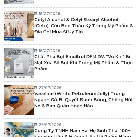
18/07/2026
Cetyl Alcohol & Cetyl Stearyl Alcohol
(Ceto): Cồn Béo Thần Kỳ Trong Mỹ Phẩm &
Địa Chỉ Mua Sỉ Uy Tín
18/07/2026
Chất Phá Bọt Emultrol DFM DV: "Vũ Khí" Bí
Mật Xóa Sổ Bọt Khí Trong Mỹ Phẩm & Thực
Phẩm
27/07/2026
Vaseline (White Petroleum Jelly) Trong
Ngành Gỗ: Bí Quyết Đánh Bóng, Chống Nứt
Nẻ & Bảo Quản Hoàn Hảo
29/07/2026
Công Ty TNHH Nam Hà: Hệ Sinh Thái 100+
Nguyên Liệu & Hương Liệu Mỹ Phẩm Hàng