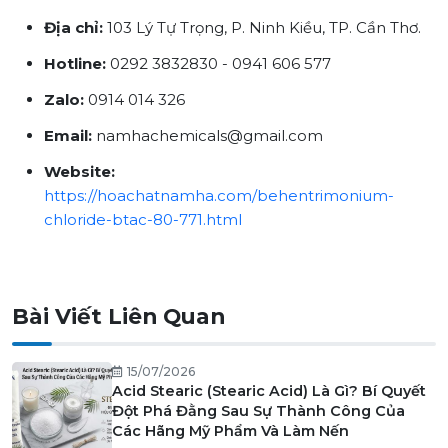
Địa chỉ:
103 Lý Tự Trọng, P. Ninh Kiều, TP. Cần Thơ.
Hotline:
0292 3832830 - 0941 606 577
Zalo:
0914 014 326
Email:
namhachemicals@gmail.com
Website:
https://hoachatnamha.com/behentrimonium-
chloride-btac-80-771.html
Bài Viết Liên Quan
15/07/2026
Acid Stearic (Stearic Acid) Là Gì? Bí Quyết
Đột Phá Đằng Sau Sự Thành Công Của
Các Hãng Mỹ Phẩm Và Làm Nến