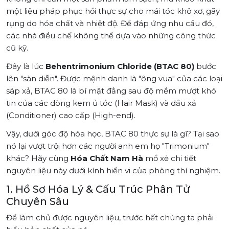
một liệu pháp phục hồi thực sự cho mái tóc khô xơ, gãy
rụng do hóa chất và nhiệt độ. Để đáp ứng nhu cầu đó,
các nhà điều chế không thể dựa vào những công thức
cũ kỹ.
Đây là lúc
Behentrimonium Chloride (BTAC 80)
bước
lên "sàn diễn". Được mệnh danh là "ông vua" của các loại
sáp xả, BTAC 80 là bí mật đằng sau độ mềm mượt khó
tin của các dòng kem ủ tóc (Hair Mask) và dầu xả
(Conditioner) cao cấp (High-end).
Vậy, dưới góc độ hóa học, BTAC 80 thực sự là gì? Tại sao
nó lại vượt trội hơn các người anh em họ "Trimonium"
khác? Hãy cùng
Hóa Chất Nam Hà
mổ xẻ chi tiết
nguyên liệu này dưới kính hiển vi của phòng thí nghiệm.
1. Hồ Sơ Hóa Lý & Cấu Trúc Phân Tử
Chuyên Sâu
Để làm chủ được nguyên liệu, trước hết chúng ta phải